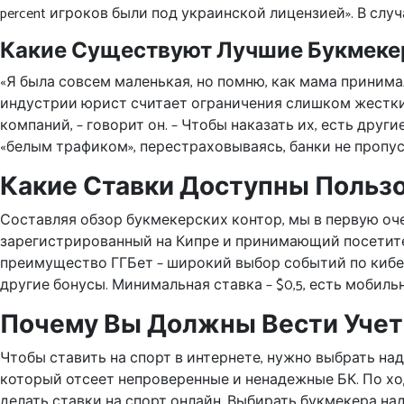
percent игроков были под украинской лицензией». В слу
Какие Существуют Лучшие Букмеке
«Я была совсем маленькая, но помню, как мама принимал
индустрии юрист считает ограничения слишком жестки
компаний, – говорит он. – Чтобы наказать их, есть др
«белым трафиком», перестраховываясь, банки не пропус
Какие Ставки Доступны Польз
Составляя обзор букмекерских контор, мы в первую оч
зарегистрированный на Кипре и принимающий посетите
преимущество ГГБет – широкий выбор событий по кибе
другие бонусы. Минимальная ставка – $0,5, есть мобильн
Почему Вы Должны Вести Учет
Чтобы ставить на спорт в интернете, нужно выбрать н
который отсеет непроверенные и ненадежные БК. По х
делать ставки на спорт онлайн. Выбирать букмекера над