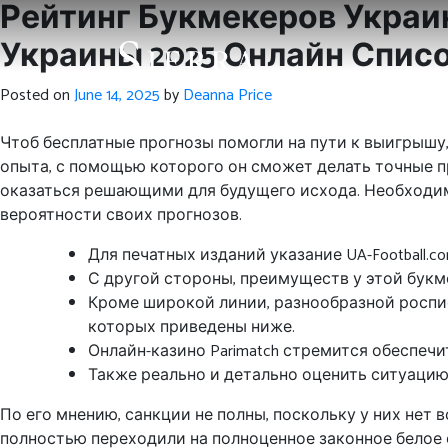
Рейтинг Букмекеров Укра
Украины 2025 Онлайн Списо
Posted on
June 14, 2025
by
Deanna Price
Чтоб бесплатные прогнозы помогли на пути к выигрышу
опыта, с помощью которого он сможет делать точные п
оказаться решающими для будущего исхода. Необходим
вероятности своих прогнозов.
Для печатных изданий указание UA-Football.c
С другой стороны, преимуществ у этой букм
Кроме широкой линии, разнообразной роспис
которых приведены ниже.
Онлайн-казино Parimatch стремится обеспеч
Также реально и детально оценить ситуацию
По его мнению, санкции не полны, поскольку у них нет
полностью переходили на полноценное законное белое о