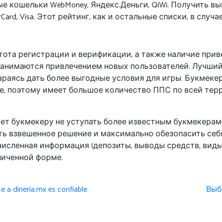
нные кошельки WebMoney, Яндекс.Деньги, QiWi. Получить
rCard, Visa. Этот рейтинг, как и остальные списки, в сл
тота регистрации и верификации, а также наличие прив
анимаются привлечением новых пользователей. Лучший 
араясь дать более выгодные условия для игры. Букмеке
не, поэтому имеет большое количество ППС по всей тер
ет букмекеру не уступать более известным букмекерам.
ть взвешенное решение и максимально обезопасить себя
исленная информация (депозиты, выводы средств, виды
личенной форме.
 a dineria.mx es confiable
Выб