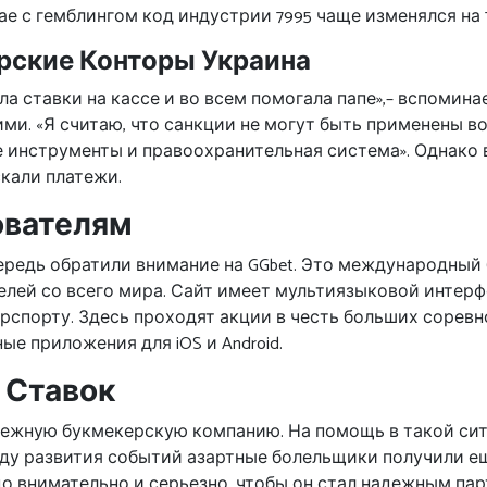
чае с гемблингом код индустрии 7995 чаще изменялся на
рские Конторы Украина
а ставки на кассе и во всем помогала папе»,– вспомина
ми. «Я считаю, что санкции не могут быть применены 
угие инструменты и правоохранительная система». Однак
кали платежи.
ователям
ередь обратили внимание на GGbet. Это международный 
лей со всего мира. Сайт имеет мультиязыковой интерф
рспорту. Здесь проходят акции в честь больших сорев
ые приложения для iOS и Android.
 Ставок
адежную букмекерскую компанию. На помощь в такой сит
оду развития событий азартные болельщики получили е
о внимательно и серьезно, чтобы он стал надежным парт