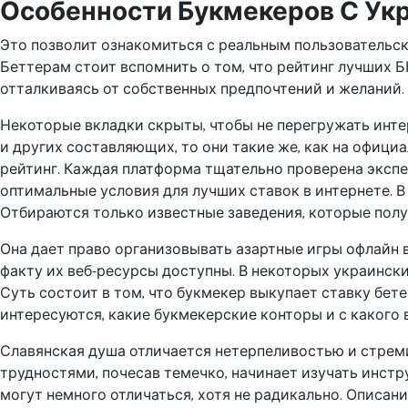
Особенности Букмекеров С Ук
Это позволит ознакомиться с реальным пользовательс
Беттерам стоит вспомнить о том, что рейтинг лучших Б
отталкиваясь от собственных предпочтений и желаний.
Некоторые вкладки скрыты, чтобы не перегружать инте
и других составляющих, то они такие же, как на офиц
рейтинг. Каждая платформа тщательно проверена экспе
оптимальные условия для лучших ставок в интернете. 
Отбираются только известные заведения, которые пол
Она дает право организовывать азартные игры офлайн в 
факту их веб-ресурсы доступны. В некоторых украински
Суть состоит в том, что букмекер выкупает ставку бет
интересуются, какие букмекерские конторы и с какого 
Славянская душа отличается нетерпеливостью и стремит
трудностями, почесав темечко, начинает изучать инстр
могут немного отличаться, хотя не радикально. Описани