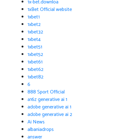
1x-bet.downloa
1xBet Official website
1xbet1
1xbet2
1xbet32
1xbet4
1xbet51
1xbet52
1xbet61
1xbet62
1xbet82
6
888 Sport Official
a16z generative ai 1
adobe generative ai 1
adobe generative ai 2
Ai News
albaniadrops
answer