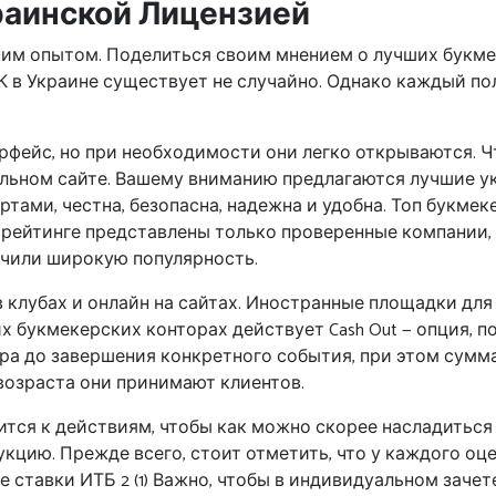
раинской Лицензией
ким опытом. Поделиться своим мнением о лучших букме
К в Украине существует не случайно. Однако каждый по
рфейс, но при необходимости они легко открываются. Ч
иальном сайте. Вашему вниманию предлагаются лучшие 
ртами, честна, безопасна, надежна и удобна. Топ букм
В рейтинге представлены только проверенные компании
учили широкую популярность.
клубах и онлайн на сайтах. Иностранные площадки для с
х букмекерских конторах действует Cash Out — опция, 
ера до завершения конкретного события, при этом сумм
возраста они принимают клиентов.
ся к действиям, чтобы как можно скорее насладиться р
укцию. Прежде всего, стоит отметить, что у каждого о
е ставки ИТБ 2 (1) Важно, чтобы в индивидуальном заче