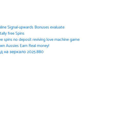
nline Signal-upwards Bonuses evaluate
ally free Spins
ee spins no deposit reviving love machine game
own Aussies Earn Real money!
д на зеркало 2025.880