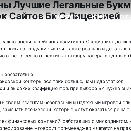
ины Лучшие Легальные Бук
к Сайтов Бк С Лицензией
OUR STORY
MENUS
EVE
, важно оценить рейтинг аналитиков. Специалист долж
рогнозы на грядущие матчи. Также реально и детально 
о ответственно отнестись к выбору капера, он должен
om обязательно.
екерской конторы все-таки больше, чем недостатков.
и и высоких коэффициентов, при выборе БК нужно вним
ить своим клиентам безопасный и надежный игровой опы
, замечать все мелочи, которые могут оказаться решаю
 всех финансовых компаний, работавших с мискодингом.
перирование, – говорит топ-менеджер Parimatch на прав