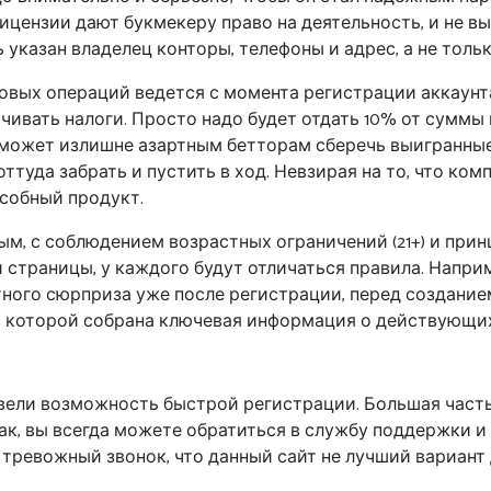
 лицензии дают букмекеру право на деятельность, и не 
указан владелец конторы, телефоны и адрес, а не тольк
овых операций ведется с момента регистрации аккаунта. 
лачивать налоги. Просто надо будет отдать 10% от суммы 
поможет излишне азартным бетторам сберечь выигранные
 оттуда забрать и пустить в ход. Невзирая на то, что к
особный продукт.
ым, с соблюдением возрастных ограничений (21+) и при
 страницы, у каждого будут отличаться правила. Напри
ятного сюрприза уже после регистрации, перед создани
в которой собрана ключевая информация о действующих
 ввели возможность быстрой регистрации. Большая час
ак, вы всегда можете обратиться в службу поддержки и 
 тревожный звонок, что данный сайт не лучший вариант 