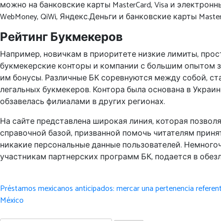
можно на банковские карты MasterCard, Visa и электро
WebMoney, QiWi, Яндекс.Деньги и банковские карты Maste
Рейтинг Букмекеров
Например, новичкам в приоритете низкие лимиты, прос
букмекерские конторы и компании с большим опытом з
им бонусы. Различные БК соревнуются между собой, ст
легальных букмекеров. Контора была основана в Украи
обзавелась филиалами в других регионах.
На сайте представлена широкая линия, которая позволя
справочной базой, призванной помочь читателям приня
никакие персональные данные пользователей. Немногоч
участникам партнерских программ БК, подается в обез
Post
Préstamos mexicanos anticipados: mercar una pertenencia referente
navigation
México