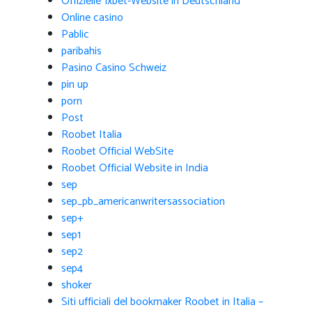
Offizielle 1xbet-Website in Deutschland
Online casino
Pablic
paribahis
Pasino Casino Schweiz
pin up
porn
Post
Roobet Italia
Roobet Official WebSite
Roobet Official Website in India
sep
sep_pb_americanwritersassociation
sep+
sep1
sep2
sep4
shoker
Siti ufficiali del bookmaker Roobet in Italia –