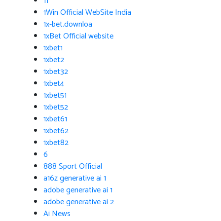
11
1Win Official WebSite India
1x-bet.downloa
1xBet Official website
1xbet1
1xbet2
1xbet32
1xbet4
1xbet51
1xbet52
1xbet61
1xbet62
1xbet82
6
888 Sport Official
a16z generative ai 1
adobe generative ai 1
adobe generative ai 2
Ai News