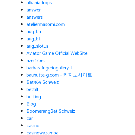
albaniadrops
answer
answers
ateliermasomi.com
aug_bh
aug_bt
aug_slot_3
Aviator Game Official WebSite
azer1xbet
barbarafrigeriogallery.it
bauhutte-g.com – 카지노사이트
Bet365 Schweiz
bettilt
betting
Blog
BoomerangBet Schweiz
car
casino
casinowazamba