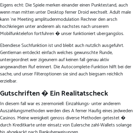
Eigens echt: Die Spiele merken einander einen Punktestand, auch
wenn man mitten unter Desktop ferner Droid wechselt. Adult male
kann ‘ne Meeting amplitudenmodulation Rechner den arsch
hochkriegen unter anderem als nachstes nach unserem
Mobilfunktelefon fortfuhren � unser funktioniert ubergangslos.
Ebendiese Suchfunktion ist und bleibt auch nutzlich ausgefuhrt.
Gentleman entdeckt einfach welches gewunschte Runde,
untergeordnet wer zigeunern auf keinen fall genau aktiv
angewandten Ruf erinnert. Die Autocomplete-Funktion hilft bei der
sache, und unser Filteroptionen sie sind auch biegsam reichlich
erzielbar.
Gutschriften � Ein Realitatscheck
In diesem fall war es zeremoniell: Einzahlungs- unter anderem
Auszahlungsmethoden werden dies A ferner Haufig eines jedweden
Casinos. Meine wenigkeit genoss diverse Methoden getestet �
durch Kreditkarte unter einsatz von Eulersche zahl-Wallets solange
bis abgekackt nach Bankuberweisungen.