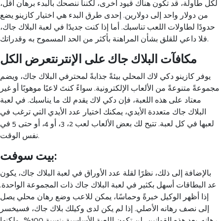
لكل طاولة، قد تكون هناك قيود أخرى، لكننا ننصحك بالبدء برهان أقل،
من دولار واحد إلى دولارين. إحدى طرق البدء هي اختيار كازينو يضع
حدودًا لطاولات اللعب تناسبك. أما إذا كنت جديدًا في لعبة البلاك جاك،
فلا داعي للقلق بشأن المراهنة بأكثر من الحد المسموح به وقدراتك.
مكافآت البلاك جاك على الإنترنتعرض الكل
يوفر كازينو دكي لاك المحلي بيئةً جذابةً لمحترفي البلاك جاك، ويضم
مجموعةً متنوعةً من الألعاب الإلكترونية.
سواءً كنتَ لاعبًا موهوبًا أو غير
معتاد على هذه اللعبة، فإن دكي لاك يقدم لك ما يناسبك. في لعبة
البلاك جاك متعددة الأيدي، يمكنك اختيار عدد الأيدي التي ترغب في
لعبها في كل لعبة. تتيح لك بعض الألعاب لعب 2، 3، أو 4، أو حتى 5 في
نفس الوقت.
بيت سوفت:
بالإضافة إلى ذلك، نظرًا لقلة عدد الأوراق في لعبة البلاك جاك، يكون
عد البطاقات أسهل بكثير في لعبة البلاك جاك ذات المجموعة الواحدة.
إذا أظهر الوكيل خبرةً وحماسًا، يمكن للاعب وضع رهان محلي يصل
إلى نصف رهانه الأصلي. إذا لم يكن لدى وكيلك بلاك جاك، فسيخسر
رهانه. بعد هذه القوانين، لن تكون اللعبة الأساسية بنسبة 100%، ولكنها