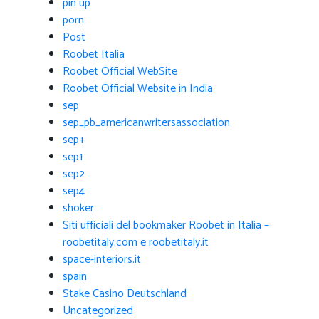
pin up
porn
Post
Roobet Italia
Roobet Official WebSite
Roobet Official Website in India
sep
sep_pb_americanwritersassociation
sep+
sep1
sep2
sep4
shoker
Siti ufficiali del bookmaker Roobet in Italia –
roobetitaly.com e roobetitaly.it
space-interiors.it
spain
Stake Casino Deutschland
Uncategorized