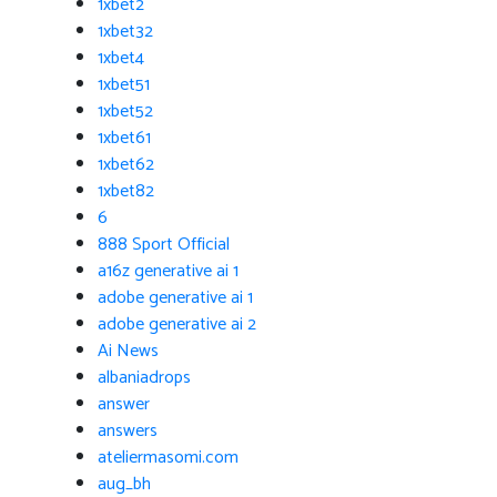
1xbet2
1xbet32
1xbet4
1xbet51
1xbet52
1xbet61
1xbet62
1xbet82
6
888 Sport Official
a16z generative ai 1
adobe generative ai 1
adobe generative ai 2
Ai News
albaniadrops
answer
answers
ateliermasomi.com
aug_bh