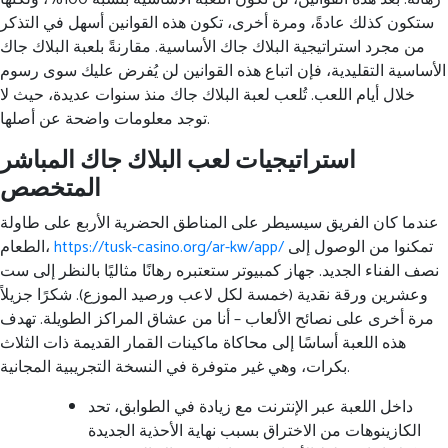
ستكون كذلك عادةً، ومرة ​​أخرى، تكون هذه القوانين أسهل في التذكر
من مجرد استراتيجية البلاك جاك الأساسية. مقارنةً بلعبة البلاك جاك
الأساسية التقليدية، فإن اتباع هذه القوانين لن يُفرض عليك سوى رسوم
خلال أيام اللعب. تُلعب لعبة البلاك جاك منذ سنوات عديدة، حيث لا
توجد معلومات واضحة عن أصلها.
استراتيجيات لعب البلاك جاك المباشر
المتخصص
عندما كان الفريق سيسيطر على المناطق الحضرية الأربع على طاولة
تمكنوا من الوصول إلى
https://tusk-casino.org/ar-kw/app/
الطعام،
نصف الفناء الجديد. جهاز كمبيوتر ستعتبره رهانًا مثاليًا بالنظر إلى ست
وعشرين ورقة نقدية (خمسة لكل لاعب ورصيد الموزع). شكرًا جزيلاً
مرة أخرى على نصائح الألعاب – أنا من عشاق المراكز الطويلة. تهدف
هذه اللعبة أساسًا إلى محاكاة ماكينات القمار القديمة ذات الثلاث
بكرات، وهي غير متوفرة في النسخة التجريبية المجانية.
داخل اللعبة عبر الإنترنت مع زيادة في الطوابق، تحد
الكازينوهات من الاختراق بسبب نهاية الأحذية الجديدة