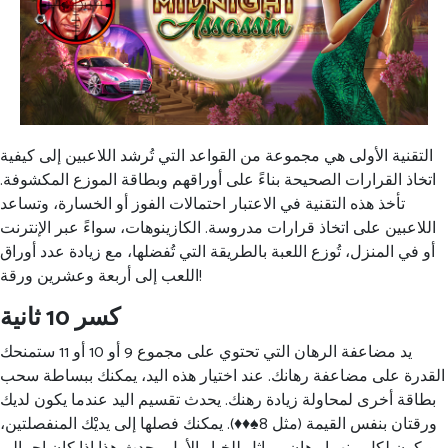
التقنية الأولى هي مجموعة من القواعد التي تُرشد اللاعبين إلى كيفية
اتخاذ القرارات الصحيحة بناءً على أوراقهم وبطاقة الموزع المكشوفة.
تأخذ هذه التقنية في الاعتبار احتمالات الفوز أو الخسارة، وتساعد
اللاعبين على اتخاذ قرارات مدروسة. الكازينوهات، سواءً عبر الإنترنت
أو في المنزل، تُوزع اللعبة بالطريقة التي تُفضلها، مع زيادة عدد أوراق
اللعب إلى أربعة وعشرين ورقة!
كسر 10 ثانية
يد مضاعفة الرهان التي تحتوي على مجموع 9 أو 10 أو 11 ستمنحك
القدرة على مضاعفة رهانك. عند اختيار هذه اليد، يمكنك ببساطة سحب
بطاقة أخرى لمحاولة زيادة رهنك. يحدث تقسيم اليد عندما يكون لديك
ورقتان بنفس القيمة (مثل 8♠♦♦). يمكنك فصلها إلى يديْك المنفصلتين،