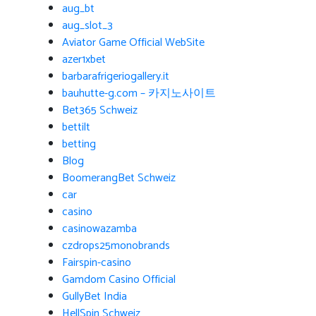
aug_bt
aug_slot_3
Aviator Game Official WebSite
azer1xbet
barbarafrigeriogallery.it
bauhutte-g.com – 카지노사이트
Bet365 Schweiz
bettilt
betting
Blog
BoomerangBet Schweiz
car
casino
casinowazamba
czdrops25monobrands
Fairspin-casino
Gamdom Casino Official
GullyBet India
HellSpin Schweiz