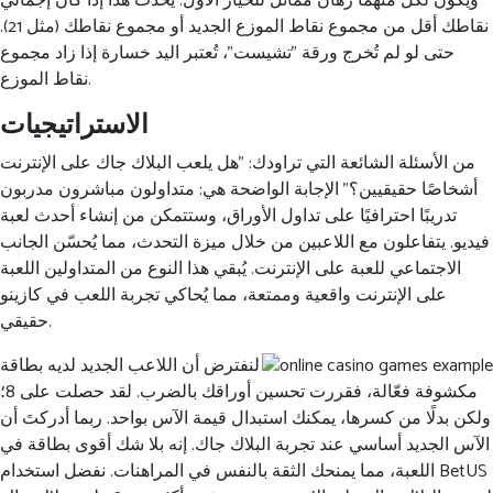
ويكون لكل منهما رهان مماثل للخيار الأول. يحدث هذا إذا كان إجمالي
نقاطك أقل من مجموع نقاط الموزع الجديد أو مجموع نقاطك (مثل 21).
حتى لو لم تُخرج ورقة "تشيست"، تُعتبر اليد خسارة إذا زاد مجموع
نقاط الموزع.
الاستراتيجيات
من الأسئلة الشائعة التي تراودك: "هل يلعب البلاك جاك على الإنترنت
أشخاصًا حقيقيين؟" الإجابة الواضحة هي: متداولون مباشرون مدربون
تدريبًا احترافيًا على تداول الأوراق، وستتمكن من إنشاء أحدث لعبة
فيديو. يتفاعلون مع اللاعبين من خلال ميزة التحدث، مما يُحسّن الجانب
الاجتماعي للعبة على الإنترنت. يُبقي هذا النوع من المتداولين اللعبة
على الإنترنت واقعية وممتعة، مما يُحاكي تجربة اللعب في كازينو
حقيقي.
لنفترض أن اللاعب الجديد لديه بطاقة
مكشوفة فعّالة، فقررت تحسين أوراقك بالضرب. لقد حصلت على 8؛
ولكن بدلًا من كسرها، يمكنك استبدال قيمة الآس بواحد. ربما أدركتَ أن
الآس الجديد أساسي عند تجربة البلاك جاك. إنه بلا شك أقوى بطاقة في
اللعبة، مما يمنحك الثقة بالنفس في المراهنات. نفضل استخدام BetUS