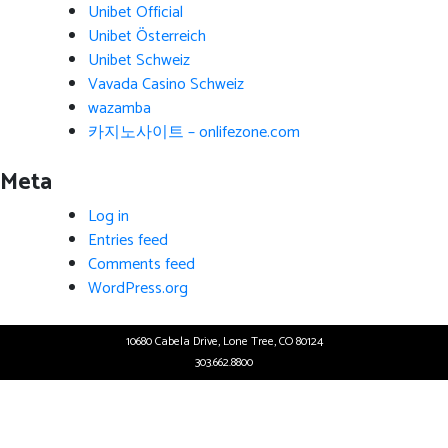
Unibet Official
Unibet Österreich
Unibet Schweiz
Vavada Casino Schweiz
wazamba
카지노사이트 – onlifezone.com
Meta
Log in
Entries feed
Comments feed
WordPress.org
10680 Cabela Drive, Lone Tree, CO 80124
303.662.8800