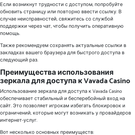
Если возникнут трудности с доступом, попробуйте
обновить страницу или повторно ввести ссылку. В
случае неисправностей, свяжитесь со службой
поддержки через чат, чтобы получить оперативную
помощь.
Также рекомендуем сохранять актуальные ссылки в
закладках вашего браузера для быстрого доступа в
следующий раз.
Преимущества использования
зеркала для доступа к Vavada Casino
Использование зеркала для доступа к Vavada Casino
обеспечивает стабильный и бесперебойный вход на
сайт. Это позволяет игрокам избегать блокировок и
ограничений, которые могут возникать у провайдеров
интернет-услуг.
Вот несколько основных преимуществ: