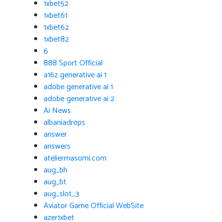
1xbet52
1xbet61
1xbet62
1xbet82
6
888 Sport Official
a16z generative ai 1
adobe generative ai 1
adobe generative ai 2
Ai News
albaniadrops
answer
answers
ateliermasomi.com
aug_bh
aug_bt
aug_slot_3
Aviator Game Official WebSite
azer1xbet