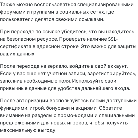
Также можно воспользоваться специализированными
форумами и группами в социальных сетях, где
пользователи делятся свежими ссылками.
При переходе по ссылке убедитесь, что вы находитесь
на безопасном ресурсе. Проверьте наличие SSL-
сертификата в адресной строке. Это важно для защиты
ваших данных.
После перехода на зеркало, войдите в свой аккаунт.
Если у вас еще нет учетной записи, зарегистрируйтесь,
заполнив необходимые поля. Используйте свои
привычные данные для удобства дальнейшего входа.
После авторизации воспользуйтесь всеми доступными
функциями: игрой, бонусами и акциями. Обратите
внимание на разделы с промо-кодами и специальными
предложениями для новых игроков, чтобы получить
максимальную выгоду.