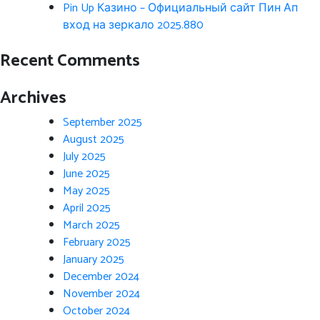
Pin Up Казино – Официальный сайт Пин Ап
вход на зеркало 2025.880
Recent Comments
Archives
September 2025
August 2025
July 2025
June 2025
May 2025
April 2025
March 2025
February 2025
January 2025
December 2024
November 2024
October 2024