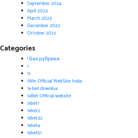
September 2024
April 2023
March 2023
December 2022
October 2022
Categories
! Без рубрики
1
11
1Win Official WebSite India
1x-bet.downloa
1xBet Official website
1xbet1
1xbet2
1xbet32
1xbet4
1xbet51