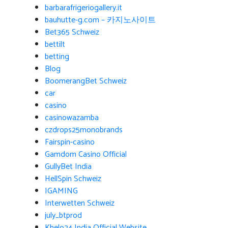
barbarafrigeriogallery.it
bauhutte-g.com – 카지노사이트
Bet365 Schweiz
bettilt
betting
Blog
BoomerangBet Schweiz
car
casino
casinowazamba
czdrops25monobrands
Fairspin-casino
Gamdom Casino Official
GullyBet India
HellSpin Schweiz
IGAMING
Interwetten Schweiz
july_btprod
Khelo24 India Official Website