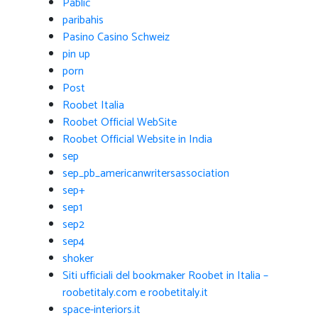
Pablic
paribahis
Pasino Casino Schweiz
pin up
porn
Post
Roobet Italia
Roobet Official WebSite
Roobet Official Website in India
sep
sep_pb_americanwritersassociation
sep+
sep1
sep2
sep4
shoker
Siti ufficiali del bookmaker Roobet in Italia –
roobetitaly.com e roobetitaly.it
space-interiors.it