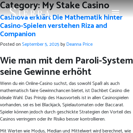
Category:
My Stake Casino
Casinova erklärt Die Mathematik hinter
Casino-Spielen verstehen Riza and
Companion
Posted on
September 5, 2025
by
Deanna Price
Wie man mit dem Paroli-System
seine Gewinne erhöht
Wenn du ein Online-Casino suchst, das sowohl Spaß als auch
mathematisch faire Gewinnchancen bietet, ist Dachbet Casino die
ideale Wahl. Das Prinzip des Hausvorteils ist in allen Casinospielen
vorhanden, sei es bei Blackjack, Spielautomaten oder Baccarat.
Spieler können jedoch durch geschickte Strategien den Vorteil des
Casinos verringern oder ihr Risiko besser kontrollieren.
Mit Werten wie Modus, Median und Mittelwert wird berechnet, wie