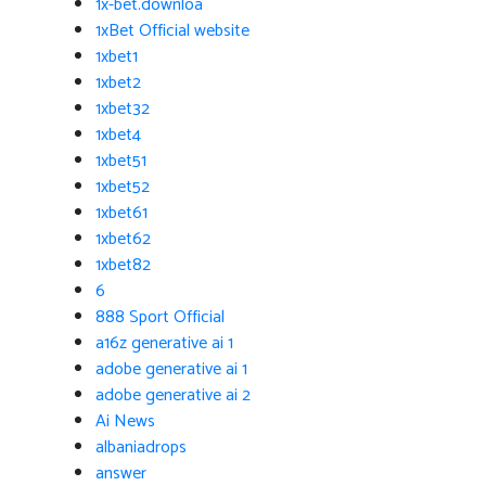
1x-bet.downloa
1xBet Official website
1xbet1
1xbet2
1xbet32
1xbet4
1xbet51
1xbet52
1xbet61
1xbet62
1xbet82
6
888 Sport Official
a16z generative ai 1
adobe generative ai 1
adobe generative ai 2
Ai News
albaniadrops
answer