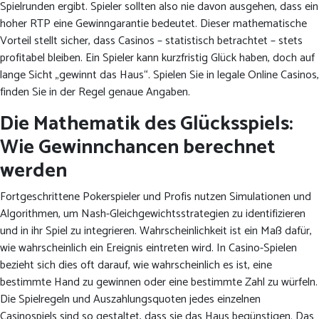
Spielrunden ergibt. Spieler sollten also nie davon ausgehen, dass ein
hoher RTP eine Gewinngarantie bedeutet. Dieser mathematische
Vorteil stellt sicher, dass Casinos – statistisch betrachtet – stets
profitabel bleiben. Ein Spieler kann kurzfristig Glück haben, doch auf
lange Sicht „gewinnt das Haus“. Spielen Sie in legale Online Casinos,
finden Sie in der Regel genaue Angaben.
Die Mathematik des Glücksspiels:
Wie Gewinnchancen berechnet
werden
Fortgeschrittene Pokerspieler und Profis nutzen Simulationen und
Algorithmen, um Nash-Gleichgewichtsstrategien zu identifizieren
und in ihr Spiel zu integrieren. Wahrscheinlichkeit ist ein Maß dafür,
wie wahrscheinlich ein Ereignis eintreten wird. In Casino-Spielen
bezieht sich dies oft darauf, wie wahrscheinlich es ist, eine
bestimmte Hand zu gewinnen oder eine bestimmte Zahl zu würfeln.
Die Spielregeln und Auszahlungsquoten jedes einzelnen
Casinospiels sind so gestaltet, dass sie das Haus begünstigen. Das