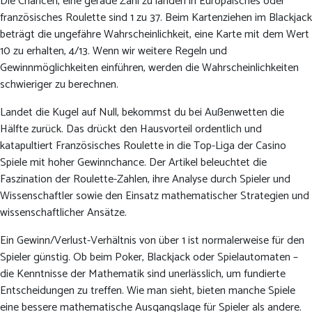
Die Chancen, eine gerade Zahl zu landen in Europäisches oder
französisches Roulette sind 1 zu 37. Beim Kartenziehen im Blackjack
beträgt die ungefähre Wahrscheinlichkeit, eine Karte mit dem Wert
10 zu erhalten, 4/13. Wenn wir weitere Regeln und
Gewinnmöglichkeiten einführen, werden die Wahrscheinlichkeiten
schwieriger zu berechnen.
Landet die Kugel auf Null, bekommst du bei Außenwetten die
Hälfte zurück. Das drückt den Hausvorteil ordentlich und
katapultiert Französisches Roulette in die Top-Liga der Casino
Spiele mit hoher Gewinnchance. Der Artikel beleuchtet die
Faszination der Roulette-Zahlen, ihre Analyse durch Spieler und
Wissenschaftler sowie den Einsatz mathematischer Strategien und
wissenschaftlicher Ansätze.
Ein Gewinn/Verlust-Verhältnis von über 1 ist normalerweise für den
Spieler günstig. Ob beim Poker, Blackjack oder Spielautomaten –
die Kenntnisse der Mathematik sind unerlässlich, um fundierte
Entscheidungen zu treffen. Wie man sieht, bieten manche Spiele
eine bessere mathematische Ausgangslage für Spieler als andere.