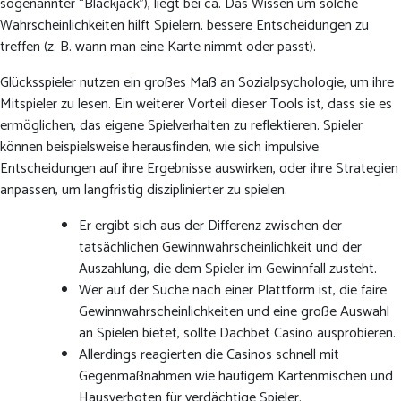
sogenannter “Blackjack”), liegt bei ca. Das Wissen um solche
Wahrscheinlichkeiten hilft Spielern, bessere Entscheidungen zu
treffen (z. B. wann man eine Karte nimmt oder passt).
Glücksspieler nutzen ein großes Maß an Sozialpsychologie, um ihre
Mitspieler zu lesen. Ein weiterer Vorteil dieser Tools ist, dass sie es
ermöglichen, das eigene Spielverhalten zu reflektieren. Spieler
können beispielsweise herausfinden, wie sich impulsive
Entscheidungen auf ihre Ergebnisse auswirken, oder ihre Strategien
anpassen, um langfristig disziplinierter zu spielen.
Er ergibt sich aus der Differenz zwischen der
tatsächlichen Gewinnwahrscheinlichkeit und der
Auszahlung, die dem Spieler im Gewinnfall zusteht.
Wer auf der Suche nach einer Plattform ist, die faire
Gewinnwahrscheinlichkeiten und eine große Auswahl
an Spielen bietet, sollte Dachbet Casino ausprobieren.
Allerdings reagierten die Casinos schnell mit
Gegenmaßnahmen wie häufigem Kartenmischen und
Hausverboten für verdächtige Spieler.