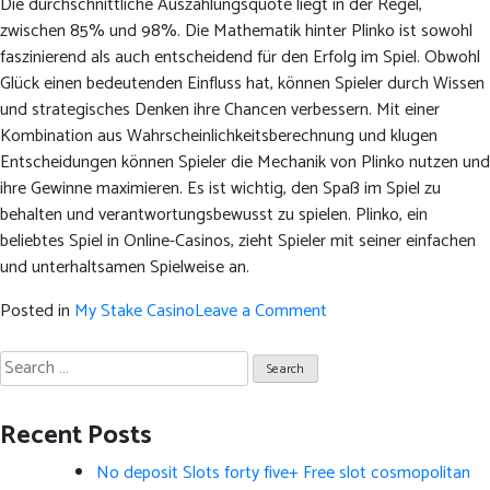
Die durchschnittliche Auszahlungsquote liegt in der Regel,
zwischen 85% und 98%. Die Mathematik hinter Plinko ist sowohl
faszinierend als auch entscheidend für den Erfolg im Spiel. Obwohl
Glück einen bedeutenden Einfluss hat, können Spieler durch Wissen
und strategisches Denken ihre Chancen verbessern. Mit einer
Kombination aus Wahrscheinlichkeitsberechnung und klugen
Entscheidungen können Spieler die Mechanik von Plinko nutzen und
ihre Gewinne maximieren. Es ist wichtig, den Spaß im Spiel zu
behalten und verantwortungsbewusst zu spielen. Plinko, ein
beliebtes Spiel in Online-Casinos, zieht Spieler mit seiner einfachen
und unterhaltsamen Spielweise an.
on
Posted in
My Stake Casino
Leave a Comment
Casinova
Search
erklärt
for:
Die
Mathematik
Recent Posts
hinter
Casino-
No deposit Slots forty five+ Free slot cosmopolitan