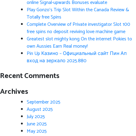
Spielen
online Signal-upwards Bonuses evaluate
verstehen
Play Gonzo’s Trip Slot Within the Canada Review &
Riza
Totally free Spins
and
Complete Overview of Private investigator Slot 100
Companion
free spins no deposit reviving love machine game
Greatest slot mighty kong On the internet Pokies to
own Aussies Earn Real money!
Pin Up Казино – Официальный сайт Пин Ап
вход на зеркало 2025.880
Recent Comments
Archives
September 2025
August 2025
July 2025
June 2025
May 2025