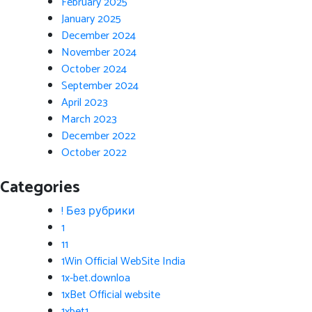
February 2025
January 2025
December 2024
November 2024
October 2024
September 2024
April 2023
March 2023
December 2022
October 2022
Categories
! Без рубрики
1
11
1Win Official WebSite India
1x-bet.downloa
1xBet Official website
1xbet1