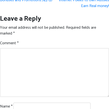
navigation
Bonuses and Promotions.743 (2)
internet Pokies to own Aussies
Earn Real money!
Leave a Reply
Your email address will not be published.
Required fields are
marked
*
Comment
*
Name
*