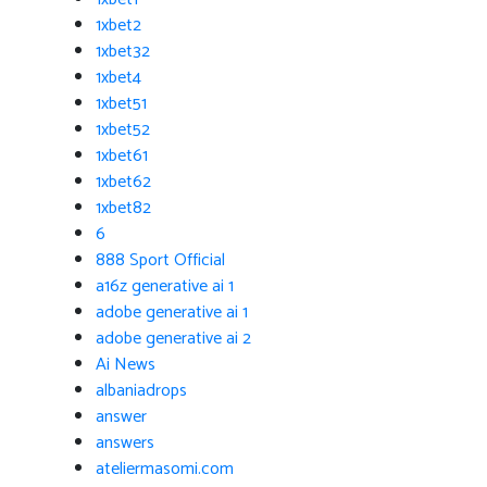
1xbet2
1xbet32
1xbet4
1xbet51
1xbet52
1xbet61
1xbet62
1xbet82
6
888 Sport Official
a16z generative ai 1
adobe generative ai 1
adobe generative ai 2
Ai News
albaniadrops
answer
answers
ateliermasomi.com