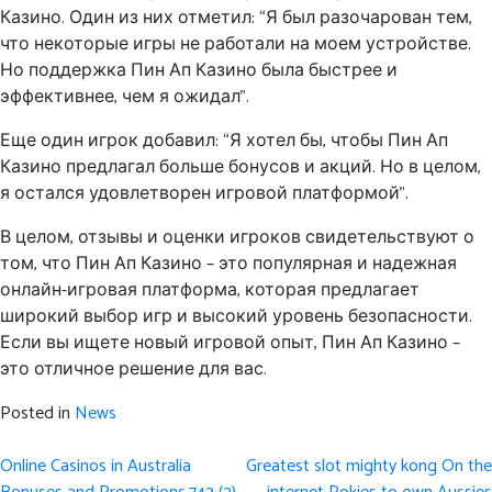
Казино. Один из них отметил: “Я был разочарован тем,
что некоторые игры не работали на моем устройстве.
Но поддержка Пин Ап Казино была быстрее и
эффективнее, чем я ожидал”.
Еще один игрок добавил: “Я хотел бы, чтобы Пин Ап
Казино предлагал больше бонусов и акций. Но в целом,
я остался удовлетворен игровой платформой”.
В целом, отзывы и оценки игроков свидетельствуют о
том, что Пин Ап Казино – это популярная и надежная
онлайн-игровая платформа, которая предлагает
широкий выбор игр и высокий уровень безопасности.
Если вы ищете новый игровой опыт, Пин Ап Казино –
это отличное решение для вас.
Posted in
News
Post
Online Casinos in Australia
Greatest slot mighty kong On the