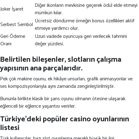
Diğer ikonların mevkisine geçerek ödül elde etmeyi
Joker İşaret
mümkün kılar.
Ücretsiz döndürme örneğin bonus özellikleri aktif
Serbest Sembol
etmeye yardımcı olur.
Geri Ödeme
Uzun vadede oyuncuya geri verilecek tahmini
Oranı
değer yüzdesi.
Belirtilen bileşenler, slotların çalışma
yapısının ana parçalarıdır.
Pek çok makine oyunu, ek hikâye unsurları, grafik animasyonlar ve
ses kompozisyonlarıyla aynı zamanda zenginleştirilmiştir.
Bununla birlikte klasik bir şans oyunu olmanın ötesine ulaşarak
eğlenceli bir eğlence yaşantısı verirler.
Türkiye’deki popüler casino oyunlarının
listesi
Türk kullanıcılar, bazı slot oyunlarına meraklı büyük bir ilgi