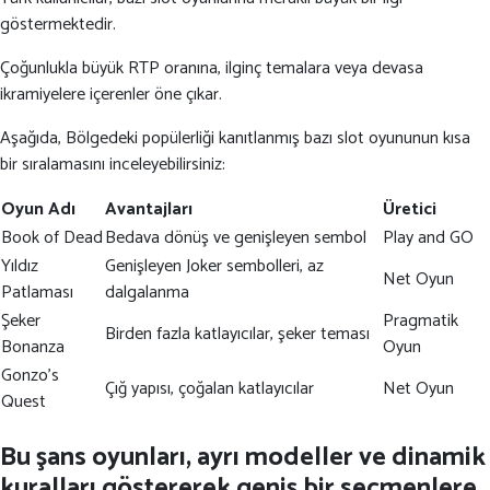
göstermektedir.
Çoğunlukla büyük RTP oranına, ilginç temalara veya devasa
ikramiyelere içerenler öne çıkar.
Aşağıda, Bölgedeki popülerliği kanıtlanmış bazı slot oyununun kısa
bir sıralamasını inceleyebilirsiniz:
Oyun Adı
Avantajları
Üretici
Book of Dead
Bedava dönüş ve genişleyen sembol
Play and GO
Yıldız
Genişleyen Joker sembolleri, az
Net Oyun
Patlaması
dalgalanma
Şeker
Pragmatik
Birden fazla katlayıcılar, şeker teması
Bonanza
Oyun
Gonzo’s
Çığ yapısı, çoğalan katlayıcılar
Net Oyun
Quest
Bu şans oyunları, ayrı modeller ve dinamik
kuralları göstererek geniş bir seçmenlere