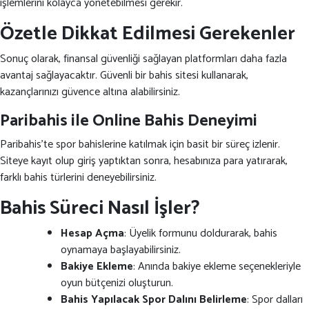
işlemlerini kolayca yönetebilmesi gerekir.
Özetle Dikkat Edilmesi Gerekenler
Sonuç olarak, finansal güvenliği sağlayan platformları daha fazla
avantaj sağlayacaktır. Güvenli bir bahis sitesi kullanarak,
kazançlarınızı güvence altına alabilirsiniz.
Paribahis ile Online Bahis Deneyimi
Paribahis’te spor bahislerine katılmak için basit bir süreç izlenir.
Siteye kayıt olup giriş yaptıktan sonra, hesabınıza para yatırarak,
farklı bahis türlerini deneyebilirsiniz.
Bahis Süreci Nasıl İşler?
Hesap Açma
: Üyelik formunu doldurarak, bahis
oynamaya başlayabilirsiniz.
Bakiye Ekleme
: Anında bakiye ekleme seçenekleriyle
oyun bütçenizi oluşturun.
Bahis Yapılacak Spor Dalını Belirleme
: Spor dalları