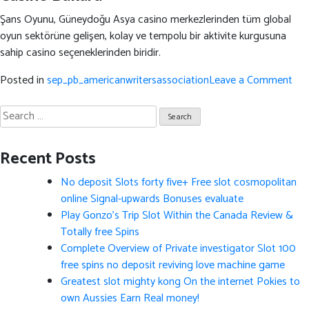
Şans Oyunu, Güneydoğu Asya casino merkezlerinden tüm global
oyun sektörüne gelişen, kolay ve tempolu bir aktivite kurgusuna
sahip casino seçeneklerinden biridir.
on
Posted in
sep_pb_americanwritersassociation
Leave a Comment
Par
Search
Onl
for:
Cas
ve
Recent Posts
Bah
Reh
No deposit Slots forty five+ Free slot cosmopolitan
online Signal-upwards Bonuses evaluate
Play Gonzo’s Trip Slot Within the Canada Review &
Totally free Spins
Complete Overview of Private investigator Slot 100
free spins no deposit reviving love machine game
Greatest slot mighty kong On the internet Pokies to
own Aussies Earn Real money!