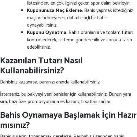
listesinden, en çok ilginizi çeken spor dalını belirleyin.
Kuponunuza Maç Ekleme
: Bahis yapmak istediğiniz
maçları belirleyerek, daha bilinçli bir bahis
oynayabilirsiniz.
Kuponu Oynatma
: Bahis oranlarını ve toplam tutarı
kontrol ederek, sisteme gönderebilir ve sonucu takip
edebilirsiniz.
Kazanılan Tutarı Nasıl
Kullanabilirsiniz?
Bahisiniz kazanırsa, paranızı anında kullanabilirsiniz.
İsterseniz, bu bakiyeyi yeni bahisler için kullanabilirsiniz. Bunun yanı
sıra, bazı özel promosyonlarla ek kazanç fırsatları sağlar.
Bahis Oynamaya Başlamak İçin Hazır
mısınız?
Bahis sürecini toparlamak gerekirse, Paribahis üzerinden bahis