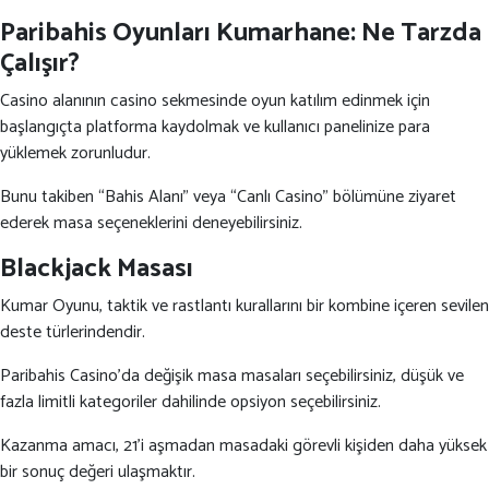
Paribahis Oyunları Kumarhane: Ne Tarzda
Çalışır?
Casino alanının casino sekmesinde oyun katılım edinmek için
başlangıçta platforma kaydolmak ve kullanıcı panelinize para
yüklemek zorunludur.
Bunu takiben “Bahis Alanı” veya “Canlı Casino” bölümüne ziyaret
ederek masa seçeneklerini deneyebilirsiniz.
Blackjack Masası
Kumar Oyunu, taktik ve rastlantı kurallarını bir kombine içeren sevilen
deste türlerindendir.
Paribahis Casino’da değişik masa masaları seçebilirsiniz, düşük ve
fazla limitli kategoriler dahilinde opsiyon seçebilirsiniz.
Kazanma amacı, 21’i aşmadan masadaki görevli kişiden daha yüksek
bir sonuç değeri ulaşmaktır.