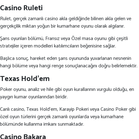
Casino Ruleti
Rulet, gerçek zamanlı casino akla geldiğinde bilinen akla gelen ve
gerçekçilik miktarı yoğun bir kumarhane oyunu olarak algılanır.
Şans oyunları bölümü, Fransız veya Özel masa oyunu gibi çeşitli
stratejiler içeren modelleri katılımcıların beğenisine sağlar.
Başlıca sonuç, hareket eden şans oyununda yuvarlanan nesnenin
hangi bölüme veya hangi renge sonuçlanacağını doğru belirlemektir.
Texas Hold’em
Poker oyunu, analiz ve hile gibi oyun kurallarının vurgulu olduğu, en
yaygın kumar oyunlarından biridir.
Canlı casino, Texas Hold’em, Karayip Pokeri veya Casino Poker gibi
özel oyun türlerini gerçek zamanlı oyunlarda veya kumarhane
bölümünde kullanma imkanı sunmaktadır.
Casino Bakara