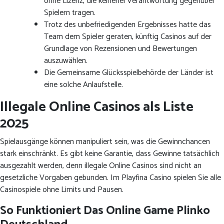
ohne Lizenz, die keinerlei Verantwortung gegenüber
Spielern tragen.
Trotz des unbefriedigenden Ergebnisses hatte das
Team dem Spieler geraten, künftig Casinos auf der
Grundlage von Rezensionen und Bewertungen
auszuwählen.
Die Gemeinsame Glücksspielbehörde der Länder ist
eine solche Anlaufstelle.
Illegale Online Casinos als Liste
2025
Spielausgänge können manipuliert sein, was die Gewinnchancen
stark einschränkt. Es gibt keine Garantie, dass Gewinne tatsächlich
ausgezahlt werden, denn illegale Online Casinos sind nicht an
gesetzliche Vorgaben gebunden. Im Playfina Casino spielen Sie alle
Casinospiele ohne Limits und Pausen.
So Funktioniert Das Online Game Plinko