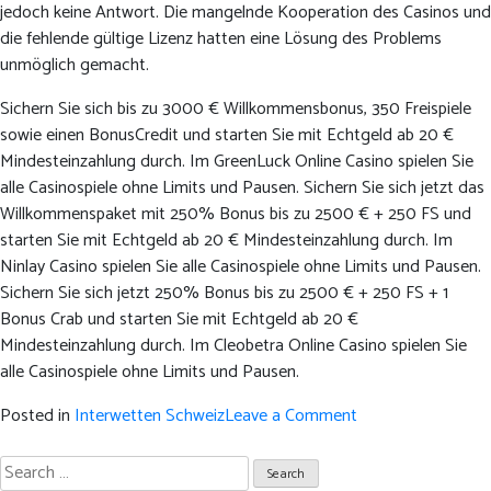
jedoch keine Antwort. Die mangelnde Kooperation des Casinos und
die fehlende gültige Lizenz hatten eine Lösung des Problems
unmöglich gemacht.
Sichern Sie sich bis zu 3000 € Willkommensbonus, 350 Freispiele
sowie einen BonusCredit und starten Sie mit Echtgeld ab 20 €
Mindesteinzahlung durch. Im GreenLuck Online Casino spielen Sie
alle Casinospiele ohne Limits und Pausen. Sichern Sie sich jetzt das
Willkommenspaket mit 250% Bonus bis zu 2500 € + 250 FS und
starten Sie mit Echtgeld ab 20 € Mindesteinzahlung durch. Im
Ninlay Casino spielen Sie alle Casinospiele ohne Limits und Pausen.
Sichern Sie sich jetzt 250% Bonus bis zu 2500 € + 250 FS + 1
Bonus Crab und starten Sie mit Echtgeld ab 20 €
Mindesteinzahlung durch. Im Cleobetra Online Casino spielen Sie
alle Casinospiele ohne Limits und Pausen.
on
Posted in
Interwetten Schweiz
Leave a Comment
Bet
Search
Beard