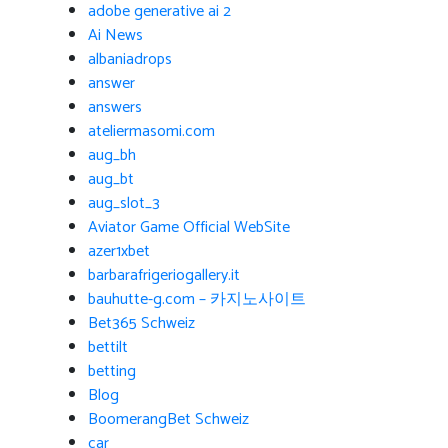
adobe generative ai 2
Ai News
albaniadrops
answer
answers
ateliermasomi.com
aug_bh
aug_bt
aug_slot_3
Aviator Game Official WebSite
azer1xbet
barbarafrigeriogallery.it
bauhutte-g.com – 카지노사이트
Bet365 Schweiz
bettilt
betting
Blog
BoomerangBet Schweiz
car