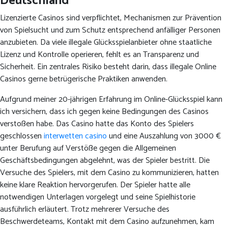
Deutschland
Lizenzierte Casinos sind verpflichtet, Mechanismen zur Prävention
von Spielsucht und zum Schutz entsprechend anfälliger Personen
anzubieten. Da viele illegale Glücksspielanbieter ohne staatliche
Lizenz und Kontrolle operieren, fehlt es an Transparenz und
Sicherheit. Ein zentrales Risiko besteht darin, dass illegale Online
Casinos gerne betrügerische Praktiken anwenden.
Aufgrund meiner 20-jährigen Erfahrung im Online-Glücksspiel kann
ich versichern, dass ich gegen keine Bedingungen des Casinos
verstoßen habe. Das Casino hatte das Konto des Spielers
geschlossen
interwetten casino
und eine Auszahlung von 3000 €
unter Berufung auf Verstöße gegen die Allgemeinen
Geschäftsbedingungen abgelehnt, was der Spieler bestritt. Die
Versuche des Spielers, mit dem Casino zu kommunizieren, hatten
keine klare Reaktion hervorgerufen. Der Spieler hatte alle
notwendigen Unterlagen vorgelegt und seine Spielhistorie
ausführlich erläutert. Trotz mehrerer Versuche des
Beschwerdeteams, Kontakt mit dem Casino aufzunehmen, kam