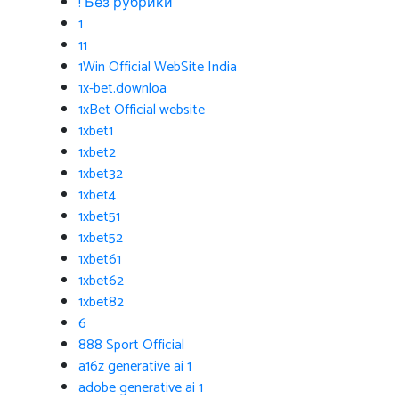
! Без рубрики
1
11
1Win Official WebSite India
1x-bet.downloa
1xBet Official website
1xbet1
1xbet2
1xbet32
1xbet4
1xbet51
1xbet52
1xbet61
1xbet62
1xbet82
6
888 Sport Official
a16z generative ai 1
adobe generative ai 1