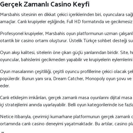
Gerçek Zamanlı Casino Keyfi
Marsbahis sitesinin en dikkat çekici içeriklerinden biri, oyunculara s
amaçlar. Canlı krupiyeler eşliğinde, Full HD formatında ve gecikmesiz 
Profesyonel krupiyeler, Marsbahis oyun platformunun uzman çalışanları
otantik bir casino ortamı oluşturur. Üstelik Türkçe sohbet desteği su
Oyun akışı kalitesi, sitelerin öne çıkan güçlü yanlarından biridir. Sit
oyuncular, bahislerini gecikmeden yapabilir ve krupiyelerin eylemlerini
Oyun masalarının çeşitliliği, çeşitli oyuncu profillerine çekici olacak şe
popülerdir. Bunun yanı sıra, Dream Catcher, Monopoly oyun şovu ve Cr
eder.
Canlı etkileşim imkânları, gerçek zamanlı masa oyunlarını dijital masa 
içi stratejilerini anında uyarlayabilir. Belli oyun kategorilerinde ise fa
Netice itibarıyla, çevrimiçi kumarhane platformunun gerçek zamanlı casi
ortamında canlı casino deneyimi yaşatmaktadır. Bu artılar, casino p