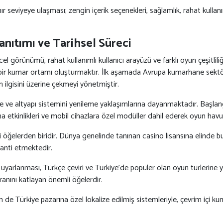
ır seviyeye ulaşması; zengin içerik seçenekleri, sağlamlık, rahat kull
nıtımı ve Tarihsel Süreci
örünümü, rahat kullanımlı kullanıcı arayüzü ve farklı oyun çeşitliliği 
am bir kumar ortamı oluşturmaktır. İlk aşamada Avrupa kumarhane sek
n ilgisini üzerine çekmeyi yönetmiştir.
 ve altyapı sistemini yenileme yaklaşımlarına dayanmaktadır. Başlang
şma etkinlikleri ve mobil cihazlara özel modüller dahil ederek oyun havu
 öğelerden biridir. Dünya genelinde tanınan casino lisansına elinde b
anti etmektedir.
uyarlanması, Türkçe çeviri ve Türkiye’de popüler olan oyun türlerine y
ranını katlayan önemli öğelerdir.
e Türkiye pazarına özel lokalize edilmiş sistemleriyle, çevrim içi ku