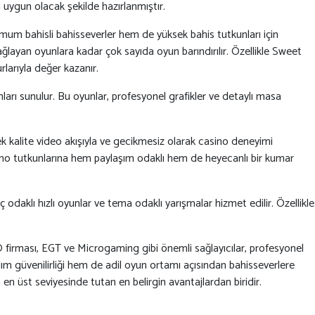
i uygun olacak şekilde hazırlanmıştır.
inimum bahisli bahisseverler hem de yüksek bahis tutkunları için
ğlayan oyunlara kadar çok sayıda oyun barındırılır. Özellikle Sweet
larıyla değer kazanır.
ları sunulur. Bu oyunlar, profesyonel grafikler ve detaylı masa
ek kalite video akışıyla ve gecikmesiz olarak casino deneyimi
sino tutkunlarına hem paylaşım odaklı hem de heyecanlı bir kumar
 odaklı hızlı oyunlar ve tema odaklı yarışmalar hizmet edilir. Özellikle
O firması, EGT ve Microgaming gibi önemli sağlayıcılar, profesyonel
lım güvenilirliği hem de adil oyun ortamı açısından bahisseverlere
en üst seviyesinde tutan en belirgin avantajlardan biridir.