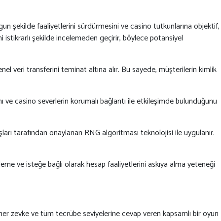
un şekilde faaliyetlerini sürdürmesini ve casino tutkunlarına objektif,
 istikrarlı şekilde incelemeden geçirir, böylece potansiyel
nel veri transferini teminat altına alır. Bu sayede, müşterilerin kimlik
sını ve casino severlerin korumalı bağlantı ile etkileşimde bulunduğunu
şları tarafından onaylanan RNG algoritması teknolojisi ile uygulanır.
eme ve isteğe bağlı olarak hesap faaliyetlerini askıya alma yeteneği
a her zevke ve tüm tecrübe seviyelerine cevap veren kapsamlı bir oyun