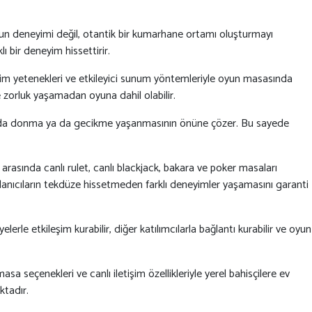
 oyun deneyimi değil, otantik bir kumarhane ortamı oluşturmayı
 bir deneyim hissettirir.
tişim yetenekleri ve etkileyici sunum yöntemleriyle oyun masasında
 zorluk yaşamadan oyuna dahil olabilir.
 sırasında donma ya da gecikme yaşanmasının önüne çözer. Bu sayede
rı arasında canlı rulet, canlı blackjack, bakara ve poker masaları
llanıcıların tekdüze hissetmeden farklı deneyimler yaşamasını garanti
rle etkileşim kurabilir, diğer katılımcılarla bağlantı kurabilir ve oyun
a seçenekleri ve canlı iletişim özellikleriyle yerel bahisçilere ev
ktadır.