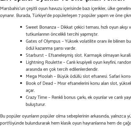
Marsbahis’un çeşitli oyun havuzu içerisinde bazı içerikler, ülke geneli
oynanır. Burada, Türkiye’de popülerleşen 7 popüler yapım ve öne çıkm
Sweet Bonanza – Dikkat çekici teması, hızlı oyun akışı ve 
tutkunlarının öncelikli tercihi yapmıştır.
Gates of Olympus – Yüksek volatilite oranı ile bilinen 
ödül kazanma şansı vardır.
Starburst – Efsaneleşmiş slot. Karmaşık olmayan kurall
Lightning Roulette – Canlı krupiyeli oyun keyfini, random
arasında en çok tercih edilenlerdendir.
Mega Moolah – Büyük ödüllü slot efsanesi. Safari konsep
Book of Dead – Mısır efsanelerini konu alan slot, yüksek k
açar.
Crazy Time – Renkli bonus çarkı, ek oyunlar ve canlı ya
buluşturur.
Bu popüler oyunların popüler olma sebeplerinin arkasında, yalnızca yüks
portföyünde bulundurarak hem klasik oyun hayranlarına hem de çağda