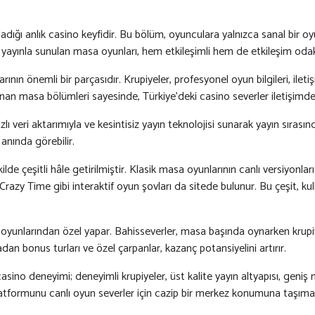
ağladığı anlık casino keyfidir. Bu bölüm, oyunculara yalnızca sanal bir
yayınla sunulan masa oyunları, hem etkileşimli hem de etkileşim odaklı
nın önemli bir parçasıdır. Krupiyeler, profesyonel oyun bilgileri, ile
nan masa bölümleri sayesinde, Türkiye’deki casino severler iletişimde
e, hızlı veri aktarımıyla ve kesintisiz yayın teknolojisi sunarak yayın
 anında görebilir.
kilde çeşitli hâle getirilmiştir. Klasik masa oyunlarının canlı versiyonla
azy Time gibi interaktif oyun şovları da sitede bulunur. Bu çeşit, ku
oyunlarından özel yapar. Bahisseverler, masa başında oynarken krupiyele
zladan bonus turları ve özel çarpanlar, kazanç potansiyelini artırır.
no deneyimi; deneyimli krupiyeler, üst kalite yayın altyapısı, geniş mas
latformunu canlı oyun severler için cazip bir merkez konumuna taşıma