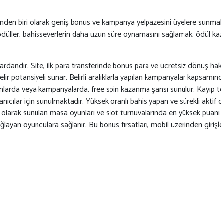
rinden biri olarak geniş bonus ve kampanya yelpazesini üyelere sunm
u ödüller, bahisseverlerin daha uzun süre oynamasını sağlamak, ödül k
tlardandır. Site, ilk para transferinde bonus para ve ücretsiz dönüş h
 gelir potansiyeli sunar. Belirli aralıklarla yapılan kampanyalar kapsamın
unlarda veya kampanyalarda, free spin kazanma şansı sunulur. Kayıp telaf
kullanıcılar için sunulmaktadır. Yüksek oranlı bahis yapan ve sürekli akt
reli olarak sunulan masa oyunları ve slot turnuvalarında en yüksek puanı 
ağlayan oyunculara sağlanır. Bu bonus fırsatları, mobil üzerinden girişl