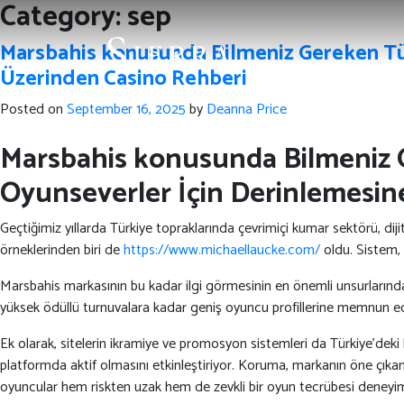
Category:
sep
Marsbahis konusunda Bilmeniz Gereken Tüm
Üzerinden Casino Rehberi
Posted on
September 16, 2025
by
Deanna Price
Marsbahis konusunda Bilmeniz G
Oyunseverler İçin Derinlemesin
Geçtiğimiz yıllarda Türkiye topraklarında çevrimiçi kumar sektörü, diji
örneklerinden biri de
https://www.michaellaucke.com/
oldu. Sistem, 
Marsbahis markasının bu kadar ilgi görmesinin en önemli unsurlarında
yüksek ödüllü turnuvalara kadar geniş oyuncu profillerine memnun ede
Ek olarak, sitelerin ikramiye ve promosyon sistemleri da Türkiye’deki ku
platformda aktif olmasını etkinleştiriyor. Koruma, markanın öne çıkan
oyuncular hem riskten uzak hem de zevkli bir oyun tecrübesi deneyiml