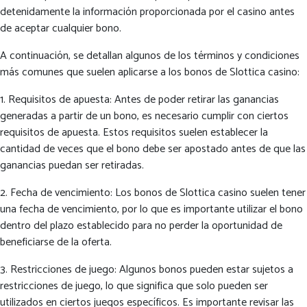
detenidamente la información proporcionada por el casino antes
de aceptar cualquier bono.
A continuación, se detallan algunos de los términos y condiciones
más comunes que suelen aplicarse a los bonos de Slottica casino:
1. Requisitos de apuesta: Antes de poder retirar las ganancias
generadas a partir de un bono, es necesario cumplir con ciertos
requisitos de apuesta. Estos requisitos suelen establecer la
cantidad de veces que el bono debe ser apostado antes de que las
ganancias puedan ser retiradas.
2. Fecha de vencimiento: Los bonos de Slottica casino suelen tener
una fecha de vencimiento, por lo que es importante utilizar el bono
dentro del plazo establecido para no perder la oportunidad de
beneficiarse de la oferta.
3. Restricciones de juego: Algunos bonos pueden estar sujetos a
restricciones de juego, lo que significa que solo pueden ser
utilizados en ciertos juegos específicos. Es importante revisar las