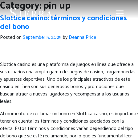
Category:
pin up
Slottica casino: términos y condiciones
del bono
Posted on
September 5, 2025
by
Deanna Price
Slottica casino es una plataforma de juegos en línea que ofrece a
sus usuarios una amplia gama de juegos de casino, tragamonedas
y apuestas deportivas. Uno de los principales atractivos de este
casino en línea son sus generosos bonos y promociones que
buscan atraer a nuevos jugadores y recompensar a los usuarios
leales.
Al momento de reclamar un bono en Slottica casino, es importante
tener en cuenta los términos y condiciones asociados con la
oferta. Estos términos y condiciones varían dependiendo del tipo
de bono que se esté reclamando, por lo que es fundamental leer