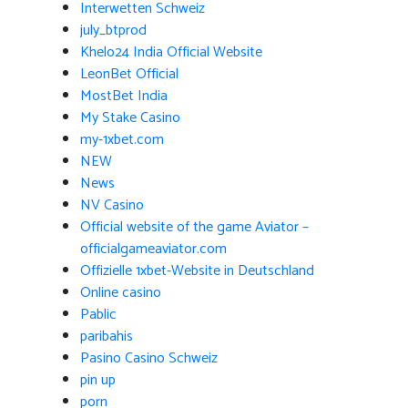
Interwetten Schweiz
july_btprod
Khelo24 India Official Website
LeonBet Official
MostBet India
My Stake Casino
my-1xbet.com
NEW
News
NV Casino
Official website of the game Aviator –
officialgameaviator.com
Offizielle 1xbet-Website in Deutschland
Online casino
Pablic
paribahis
Pasino Casino Schweiz
pin up
porn