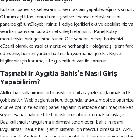
Kullanıcı paneli kişisel ekranınız, veri takibini yapabileceğiniz kısımdır.
Oturum açtıktan sonra tüm kişisel ve finansal detaylarınızı bu
panelde görüntüleyebilirsiniz. Hediye içerikleri aktive edebilirsiniz və
yeni kampanyaları buradan etkinleştirebilirsiniz. Panel kolay
menüleriyle, hızlı gezinme sunar. Öte yandan, hesap bakiyenizi
düzenli olarak kontrol etmeniz ve herhangi bir olağandışı işlem fark
ederseniz, hemen yardım hattına başvurmanız gerekir. Kişisel
bilgileriniz için koruma, site güvenlik duvarı ile korunur.
Taşınabilir Aygıtla Bahis’e Nasıl Giriş
Yapabilirim?
Akıllı cihaz kullanımının artmasıyla, mobil arayüzle bağlanmak artık
çok basittir. Web bağlantısı kurulduğunda, arayüz mobilde optimize
olur ve optimize edilmiş panel sağlanır. Neticede canlı maç izlerken
veya seyahat hâlinde bile bonuslu masalara oturmak kolaylaşır.
Bazı kullanıcılar uygulama indirmeyi tercih eder. Bahis’in resmi
uygulaması, henüz her işletim sistemi için mevcut olmasa da, APK
formatında Android cihazlar için sunulabilir. Uygulamayı yükledikten