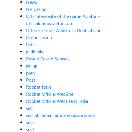
News
NV Casino
Official website of the game Aviator –
officialgameaviator.com
Offizielle 1xbet-Website in Deutschland
Online casino
Pablic
paribahis
Pasino Casino Schweiz
pin up
porn
Post
Roobet Italia
Roobet Official WebSite
Roobet Official Website in India
sep
sep_pb_americanwritersassociation
sep+
sep1