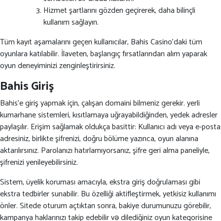
Hizmet şartlarını gözden geçirerek, daha bilinçli
kullanım sağlayın.
Tüm kayıt aşamalarını geçen kullanıcılar, Bahis Casino’daki tüm
oyunlara katılabilir. İlaveten, başlangıç fırsatlarından alım yaparak
oyun deneyiminizi zenginleştirirsiniz.
Bahis Giriş
Bahis’e giriş yapmak için, çalışan domaini bilmeniz gerekir. yerli
kumarhane sistemleri, kısıtlamaya uğrayabildiğinden, yedek adresler
paylaşılır. Erişim sağlamak oldukça basittir: Kullanıcı adı veya e-posta
adresiniz, birlikte şifrenizi, doğru bölüme yazınca, oyun alanına
aktarılırsınız. Parolanızı hatırlamıyorsanız, şifre geri alma paneliyle,
şifrenizi yenileyebilirsiniz.
Sistem, üyelik koruması amacıyla, ekstra giriş doğrulaması gibi
ekstra tedbirler sunabilir. Bu özelliği aktifleştirmek, yetkisiz kullanımı
önler. Sitede oturum açtıktan sonra, bakiye durumunuzu görebilir,
kampanya haklarınızı takip edebilir və dilediğiniz oyun kategorisine