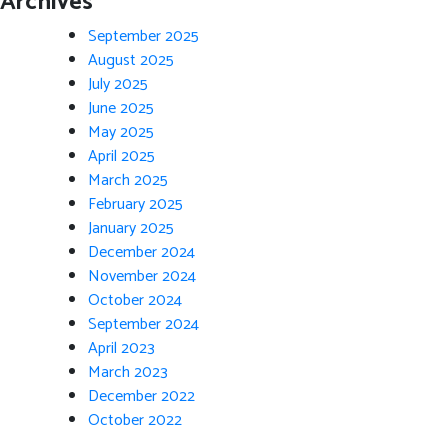
Archives
September 2025
August 2025
July 2025
June 2025
May 2025
April 2025
March 2025
February 2025
January 2025
December 2024
November 2024
October 2024
September 2024
April 2023
March 2023
December 2022
October 2022