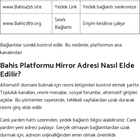
www.Bahis456.site
Yedek Link
Yedek bağlantı senkronize
Sınırlı
www.Bahis789.org
Erişim kesilirse çalışır
Bağlantı
Bağlantılar sürekli kontrol edilir. Bu nedenle, platformun ana
kanalından
Bahis Platformu Mirror Adresi Nasıl Elde
Edilir?
Alternatif domaini bulmak için resmi iletişimleri kontrol etmek şarttır.
Topluluk kanalları, resmi mesajlar, sosyal forumlar, alternatif girişleri
açıklar. Bu yöntemler sayesinde, tehlikeli sayfalardan uzak durarak
resmi giriş elde edilir.
Canlı yardım hattı üzerinden, yedek bağlantı bilgisi alabilirsiniz. Canlı
yardım yeni adresi paylaşır. Gerçek olmayan bağlantılardan uzak
durmak için, adresin orijinalliğinden emin olmak önemlidir.