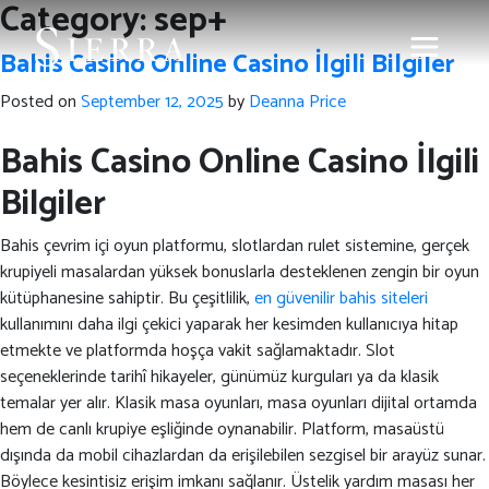
Category:
sep+
Bahis Casino Online Casino İlgili Bilgiler
Posted on
September 12, 2025
by
Deanna Price
Bahis Casino Online Casino İlgili
Bilgiler
Bahis çevrim içi oyun platformu, slotlardan rulet sistemine, gerçek
krupiyeli masalardan yüksek bonuslarla desteklenen zengin bir oyun
kütüphanesine sahiptir. Bu çeşitlilik,
en güvenilir bahis siteleri
kullanımını daha ilgi çekici yaparak her kesimden kullanıcıya hitap
etmekte ve platformda hoşça vakit sağlamaktadır. Slot
seçeneklerinde tarihî hikayeler, günümüz kurguları ya da klasik
temalar yer alır. Klasik masa oyunları, masa oyunları dijital ortamda
hem de canlı krupiye eşliğinde oynanabilir. Platform, masaüstü
dışında da mobil cihazlardan da erişilebilen sezgisel bir arayüz sunar.
Böylece kesintisiz erişim imkanı sağlanır. Üstelik yardım masası her