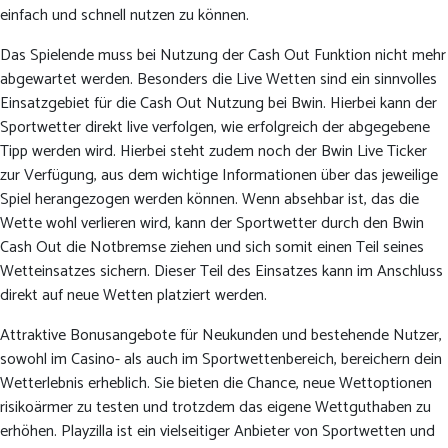
einfach und schnell nutzen zu können.
Das Spielende muss bei Nutzung der Cash Out Funktion nicht mehr
abgewartet werden. Besonders die Live Wetten sind ein sinnvolles
Einsatzgebiet für die Cash Out Nutzung bei Bwin. Hierbei kann der
Sportwetter direkt live verfolgen, wie erfolgreich der abgegebene
Tipp werden wird. Hierbei steht zudem noch der Bwin Live Ticker
zur Verfügung, aus dem wichtige Informationen über das jeweilige
Spiel herangezogen werden können. Wenn absehbar ist, das die
Wette wohl verlieren wird, kann der Sportwetter durch den Bwin
Cash Out die Notbremse ziehen und sich somit einen Teil seines
Wetteinsatzes sichern. Dieser Teil des Einsatzes kann im Anschluss
direkt auf neue Wetten platziert werden.
Attraktive Bonusangebote für Neukunden und bestehende Nutzer,
sowohl im Casino- als auch im Sportwettenbereich, bereichern dein
Wetterlebnis erheblich. Sie bieten die Chance, neue Wettoptionen
risikoärmer zu testen und trotzdem das eigene Wettguthaben zu
erhöhen. Playzilla ist ein vielseitiger Anbieter von Sportwetten und