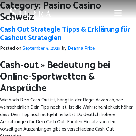
Category:
Pasino Casino
Schweiz
Cash Out Strategie Tipps & Erklärung für
Cashout Strategien
Posted on
September 5, 2025
by
Deanna Price
Cash-out » Bedeutung bei
Online-Sportwetten &
Ansprüche
Wie hoch Dein Cash Out ist, hängt in der Regel davon ab, wie
wahrscheinlich Dein Tipp noch ist. Ist die Wahrscheinlichkeit höher,
dass Dein Tipp noch aufgeht, erhältst Du deutlich höhere
Auszahlungen für Dein Cash Out. Für den Einsatz von den
vorzeitigen Auszahlungen gibt es verschiedene Cash Out