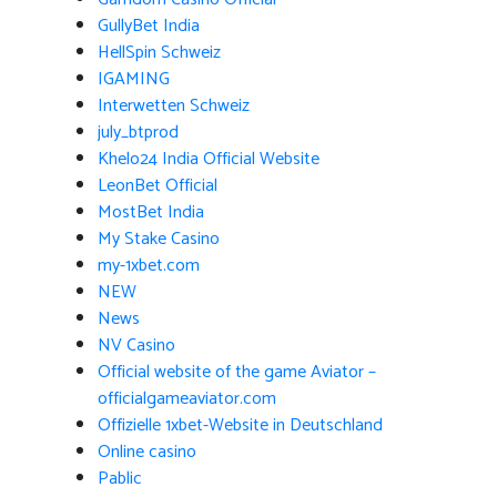
GullyBet India
HellSpin Schweiz
IGAMING
Interwetten Schweiz
july_btprod
Khelo24 India Official Website
LeonBet Official
MostBet India
My Stake Casino
my-1xbet.com
NEW
News
NV Casino
Official website of the game Aviator –
officialgameaviator.com
Offizielle 1xbet-Website in Deutschland
Online casino
Pablic