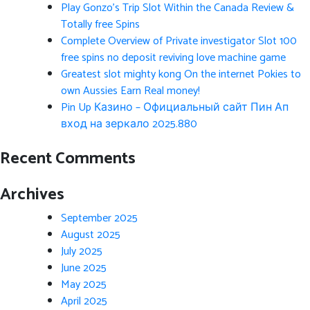
Cashout
Play Gonzo’s Trip Slot Within the Canada Review &
Strategien
Totally free Spins
Complete Overview of Private investigator Slot 100
free spins no deposit reviving love machine game
Greatest slot mighty kong On the internet Pokies to
own Aussies Earn Real money!
Pin Up Казино – Официальный сайт Пин Ап
вход на зеркало 2025.880
Recent Comments
Archives
September 2025
August 2025
July 2025
June 2025
May 2025
April 2025