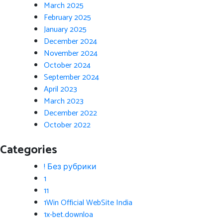
March 2025
February 2025
January 2025
December 2024
November 2024
October 2024
September 2024
April 2023
March 2023
December 2022
October 2022
Categories
! Без рубрики
1
11
1Win Official WebSite India
1x-bet.downloa