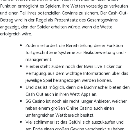
Funktion ermöglicht es Spielern, ihre Wetten vorzeitig zu verkaufen
und einen Teil ihres potenziellen Gewinns zu sichern. Der Cash-Out-
Betrag wird in der Regel als Prozentsatz des Gesamtgewinns
angezeigt, den der Spieler erhalten würde, wenn die Wette
erfolgreich wäre.
Zudem erfordert die Bereitstellung dieser Funktion
fortgeschrittene Systeme zur Risikobewertung und -
management.
Hierbei steht zudem noch der Bwin Live Ticker zur
Verfügung, aus dem wichtige Informationen über das
jeweilige Spiel herangezogen werden können.
Und das ist möglich, denn die Buchmacher bieten den
Cash Out auch in ihren Wett Apps an.
SG Casino ist noch ein recht junger Anbieter, welcher
neben einem großen Online Casino auch einen
umfangreichen Wettbereich besitzt.
Viel schlimmer ist das Gefühl, sich auszukaufen und
am Ende einen großen Gewinn verschenkt zu haben.