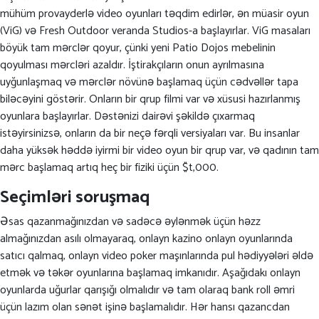
mühüm provayderlə video oyunları təqdim edirlər, ən müasir oyun
(ViG) və Fresh Outdoor veranda Studios-a başlayırlar. ViG masaları
böyük tam mərclər qoyur, çünki yeni Patio Dojos mebelinin
qoyulması mərcləri azaldır. İştirakçıların onun ayrılmasına
uyğunlaşmaq və mərclər növünə başlamaq üçün cədvəllər tapa
biləcəyini göstərir. Onların bir qrup filmi var və xüsusi hazırlanmış
oyunlara başlayırlar. Dəstənizi dairəvi şəkildə çıxarmaq
istəyirsinizsə, onların da bir neçə fərqli versiyaları var. Bu insanlar
daha yüksək həddə iyirmi bir video oyun bir qrup var, və qadının tam
mərc başlamaq artıq heç bir fiziki üçün $t,000.
Seçimləri soruşmaq
Əsas qazanmağınızdan və sadəcə əylənmək üçün həzz
almağınızdan asılı olmayaraq, onlayn kazino onlayn oyunlarında
satıcı qalmaq, onlayn video poker maşınlarında pul hədiyyələri əldə
etmək və təkər oyunlarına başlamaq imkanıdır. Aşağıdakı onlayn
oyunlarda uğurlar qarışığı olmalıdır və tam olaraq bank roll əmri
üçün lazım olan sənət işinə başlamalıdır. Hər hansı qazancdan