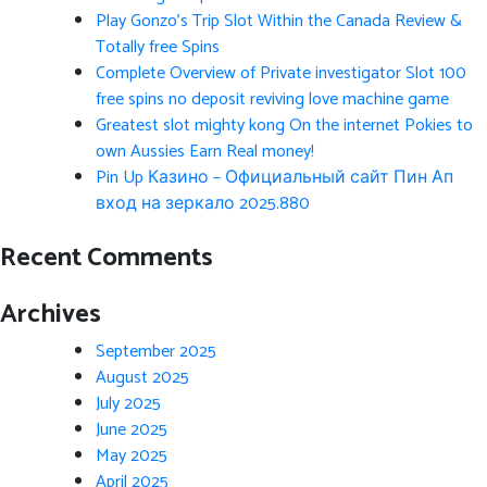
Play Gonzo’s Trip Slot Within the Canada Review &
Totally free Spins
Complete Overview of Private investigator Slot 100
free spins no deposit reviving love machine game
Greatest slot mighty kong On the internet Pokies to
own Aussies Earn Real money!
Pin Up Казино – Официальный сайт Пин Ап
вход на зеркало 2025.880
Recent Comments
Archives
September 2025
August 2025
July 2025
June 2025
May 2025
April 2025