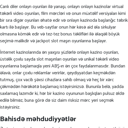
Canlı diler onlayn oyunları ilə yanaşı, onlayn onlayn kazinolar virtual
təkərli video oyunları, film mərcləri və onun müxtəlif versiyaları kimi
bir sıra digər oyunları əhatə edir və onlayn kazinoda başlanğıc təbrik
kartı ilə başlayır. Bu veb-saytlar onun hər kəsə aid əla sirkulyar
olmasına kömək edir və tez-tez bonus təklifləri ilə əlaqəli böyük
seçimə malikdir və jackpot slot maşın oyunlarına başlayır.
İnternet kazinolarında ən yaxşısı yüzlərlə onlayn kazino oyunları,
üstəlik çoxlu sayda slot maşınları oyunları və unikal təkərli video
oyunlarına başlamaqla yeni ABŞ-ın ən çox faydalanmasıdır. Bundan
əlavə, onlar çoxlu reklamlar verirlər, qeydiyyatdan keçməkdən
tutmuş, çox vacib şəxsi cihazlara sahib olmaq və heç bir xərc
çəkmədən hərəkətə başlamaq istəyirsinizsə. Bununla belə, yadda
saxlamaq lazımdır ki, hər bir kazino oyununun başlıqları pulsuz əldə
edilə bilməz, buna görə də siz daim risksiz mərc yeri seçmək
istəyirsiniz.
Bahisdə məhdudiyyətlər