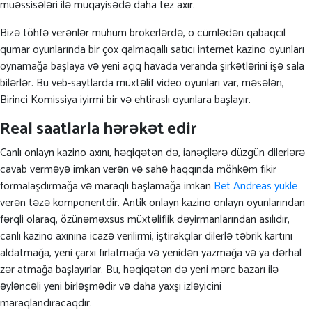
müəssisələri ilə müqayisədə daha tez axır.
Bizə töhfə verənlər mühüm brokerlərdə, o cümlədən qabaqcıl
qumar oyunlarında bir çox qalmaqallı satıcı internet kazino oyunları
oynamağa başlaya və yeni açıq havada veranda şirkətlərini işə sala
bilərlər.
Bu veb-saytlarda müxtəlif video oyunları var, məsələn,
Birinci Komissiya iyirmi bir və ehtiraslı oyunlara başlayır.
Real saatlarla hərəkət edir
Canlı onlayn kazino axını, həqiqətən də, ianəçilərə düzgün dilerlərə
cavab verməyə imkan verən və sahə haqqında möhkəm fikir
formalaşdırmağa və maraqlı başlamağa imkan
Bet Andreas yukle
verən təzə komponentdir. Antik onlayn kazino onlayn oyunlarından
fərqli olaraq, özünəməxsus müxtəliflik dəyirmanlarından asılıdır,
canlı kazino axınına icazə verilirmi, iştirakçılar dilerlə təbrik kartını
aldatmağa, yeni çarxı fırlatmağa və yenidən yazmağa və ya dərhal
zər atmağa başlayırlar. Bu, həqiqətən də yeni mərc bazarı ilə
əyləncəli yeni birləşmədir və daha yaxşı izləyicini
maraqlandıracaqdır.