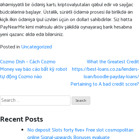
əhəmiyyətli bir ödəniş kartı, kriptovalyutaları qəbul edir və sayğac
büdcələrinə başlayır. Üstəlik, sürətli ödəmə prosesi ilə birlikdə ən
kiçik ilkin ödənişə (pul üzvləri üçün on dollar) sahibdirlər. Siz hətta
PayNearMe kimi məhsulu aktiv şəkildə oynayaraq bank hesabına
yeni qazanc əldə edə bilərsiniz.
Posted in
Uncategorized
Post
Cozmo Dish – Cách Cozmo
What the Greatest Credit
navigation
Money vay báo cáo bất kỳ robot
https://best-loans.co.za/lenders-
tự động Cozmo nào
loan/boodle-payday-loans/
Pertaining to A bad credit score?
Search
for:
Recent Posts
No deposit Slots forty five+ Free slot cosmopolitan
online Signal-upwards Bonuses evaluate