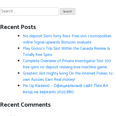
Search
for:
Recent Posts
No deposit Slots forty five+ Free slot cosmopolitan
online Signal-upwards Bonuses evaluate
Play Gonzo’s Trip Slot Within the Canada Review &
Totally free Spins
Complete Overview of Private investigator Slot 100
free spins no deposit reviving love machine game
Greatest slot mighty kong On the internet Pokies to
own Aussies Earn Real money!
Pin Up Казино – Официальный сайт Пин Ап
вход на зеркало 2025.880
Recent Comments