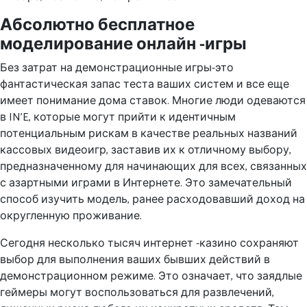
Абсолютно бесплатное
моделирование онлайн -игры
Без затрат на демонстрационные игры-это
фантастическая запас теста ваших систем и все еще
имеет понимание дома ставок. Многие люди одеваются
в IN’E, которые могут прийти к идентичным
потенциальным рискам в качестве реальных названий
кассовых видеоигр, заставив их к отличному выбору,
предназначенному для начинающих для всех, связанных
с азартными играми в Интернете. Это замечательный
способ изучить модель, ранее расходовавший доход на
округленную проживание.
Сегодня несколько тысяч интернет -казино сохраняют
выбор для выполнения ваших бывших действий в
демонстрационном режиме. Это означает, что заядлые
геймеры могут воспользоваться для развлечений,