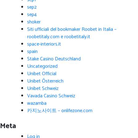
sep2
sep4
shoker
Siti ufficiali del bookmaker Roobet in Italia –
roobetitaly.com e roobetitaly.it
space-interiors.it
spain
Stake Casino Deutschland
Uncategorized
Unibet Official
Unibet Österreich
Unibet Schweiz
Vavada Casino Schweiz
wazamba
카지노사이트 – onlifezone.com
Meta
Log in