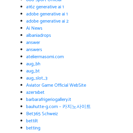
a16z generative ai 1
adobe generative ai 1
adobe generative ai 2
Ai News
albaniadrops
answer
answers
ateliermasomi.com
aug_bh
aug_bt
aug_slot_3
Aviator Game Official WebSite
azer1xbet
barbarafrigeriogallery.it
bauhutte-g.com – 카지노사이트
Bet365 Schweiz
bettilt
betting