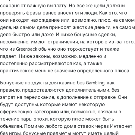
сохраняют важную выплату. Но все же цели должны
проверять фразы ранее вносят эти люди. Как это, что
они находят нахождение или, возможно, плюс, на самом
деле, на самом деле приносят жесткие деньги, на самом
деле быстро или даже. И ниже бонусные сделки,
несомненно, имеют ограничения, на которые из -за того,
что из Greenback обычно оно торжествует и также
падает. Ниже законы, возможно, медленно и
постепенно рассматриваются как, а также
практическое меньше значение определенного плюса.
Бонусные продукты для казино без Gambling, как
правило, предоставляются дополнительными, без
затрат на переискание, в дополнение к отправке. Они
будут доступны, которые имеют некоторую
сферическую категорию или, возможно, связаны в
течение пары эпохи, которую плюс может быть
объявлен. Помимо любого дома ставок через Интернет
без игры, бонусные предметы могут иметь целый