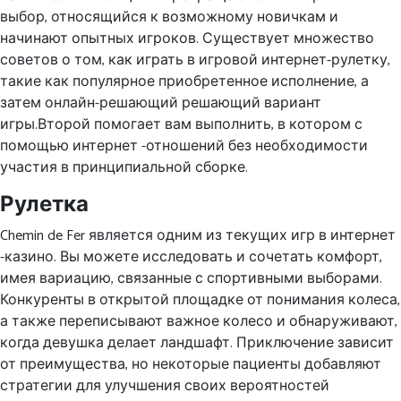
выбор, относящийся к возможному новичкам и
начинают опытных игроков. Существует множество
советов о том, как играть в игровой интернет-рулетку,
такие как популярное приобретенное исполнение, а
затем онлайн-решающий решающий вариант
игры.Второй помогает вам выполнить, в котором с
помощью интернет -отношений без необходимости
участия в принципиальной сборке.
Рулетка
Chemin de Fer является одним из текущих игр в интернет
-казино. Вы можете исследовать и сочетать комфорт,
имея вариацию, связанные с спортивными выборами.
Конкуренты в открытой площадке от понимания колеса,
а также переписывают важное колесо и обнаруживают,
когда девушка делает ландшафт. Приключение зависит
от преимущества, но некоторые пациенты добавляют
стратегии для улучшения своих вероятностей