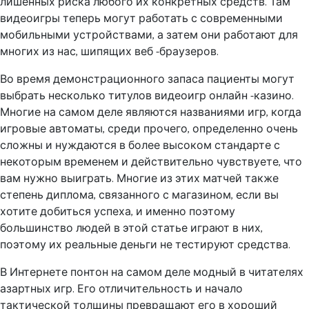
лишенных риска любого их конкретных средств. Там
видеоигры теперь могут работать с современными
мобильными устройствами, а затем они работают для
многих из нас, шипящих веб -браузеров.
Во время демонстрационного запаса пациенты могут
выбрать несколько титулов видеоигр онлайн -казино.
Многие на самом деле являются названиями игр, когда
игровые автоматы, среди прочего, определенно очень
сложны и нуждаются в более высоком стандарте с
некоторым временем и действительно чувствуете, что
вам нужно выиграть. Многие из этих матчей также
степень диплома, связанного с магазином, если вы
хотите добиться успеха, и именно поэтому
большинство людей в этой статье играют в них,
поэтому их реальные деньги не тестируют средства.
В Интернете понтон на самом деле модный в читателях
азартных игр. Его отличительность и начало
тактической толщины превращают его в хороший