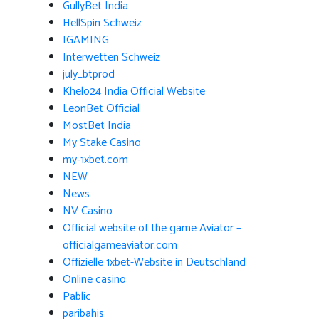
GullyBet India
HellSpin Schweiz
IGAMING
Interwetten Schweiz
july_btprod
Khelo24 India Official Website
LeonBet Official
MostBet India
My Stake Casino
my-1xbet.com
NEW
News
NV Casino
Official website of the game Aviator –
officialgameaviator.com
Offizielle 1xbet-Website in Deutschland
Online casino
Pablic
paribahis