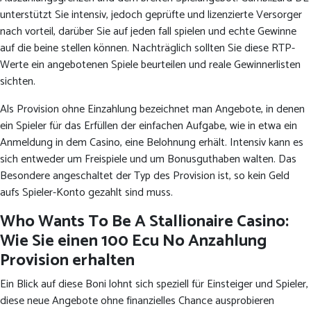
unterstützt Sie intensiv, jedoch geprüfte und lizenzierte Versorger
nach vorteil, darüber Sie auf jeden fall spielen und echte Gewinne
auf die beine stellen können.
Nachträglich sollten Sie diese RTP-
Werte ein angebotenen Spiele beurteilen und reale Gewinnerlisten
sichten.
Als Provision ohne Einzahlung bezeichnet man Angebote, in denen
ein Spieler für das Erfüllen der einfachen Aufgabe, wie in etwa ein
Anmeldung in dem Casino, eine Belohnung erhält. Intensiv kann es
sich entweder um Freispiele und um Bonusguthaben walten. Das
Besondere angeschaltet der Typ des Provision ist, so kein Geld
aufs Spieler-Konto gezahlt sind muss.
Who Wants To Be A Stallionaire Casino:
Wie Sie einen 100 Ecu No Anzahlung
Provision erhalten
Ein Blick auf diese Boni lohnt sich speziell für Einsteiger und Spieler,
diese neue Angebote ohne finanzielles Chance ausprobieren