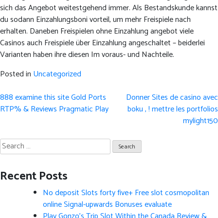
sich das Angebot weitestgehend immer. Als Bestandskunde kannst
du sodann Einzahlungsboni vorteil, um mehr Freispiele nach
erhalten. Daneben Freispielen ohne Einzahlung angebot viele
Casinos auch Freispiele über Einzahlung angeschaltet – beiderlei
Varianten haben ihre diesen Im voraus- und Nachteile.
Posted in
Uncategorized
Post
888 examine this site Gold Ports
Donner Sites de casino avec
navigation
RTP% & Reviews Pragmatic Play
boku , ! mettre les portfolios
mylight150
Search
for:
Recent Posts
No deposit Slots forty five+ Free slot cosmopolitan
online Signal-upwards Bonuses evaluate
Play Gonzo’s Trip Slot Within the Canada Review &