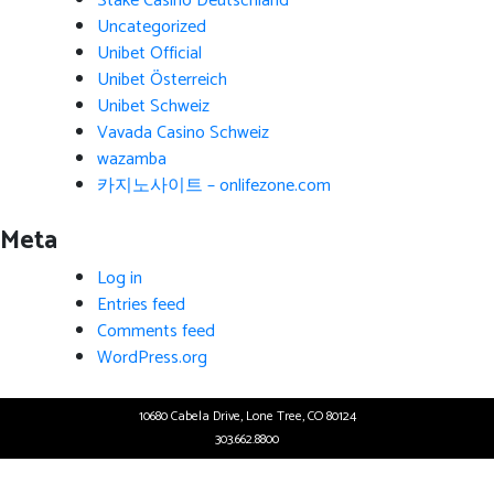
Stake Casino Deutschland
Uncategorized
Unibet Official
Unibet Österreich
Unibet Schweiz
Vavada Casino Schweiz
wazamba
카지노사이트 – onlifezone.com
Meta
Log in
Entries feed
Comments feed
WordPress.org
10680 Cabela Drive, Lone Tree, CO 80124
303.662.8800