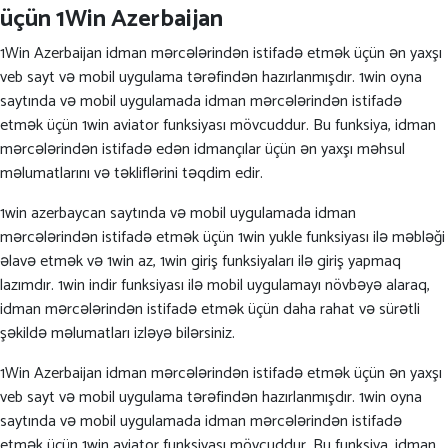
üçün 1Win Azerbaijan
1Win Azerbaijan idman mərcələrindən istifadə etmək üçün ən yaxşı
veb sayt və mobil uygulama tərəfindən hazırlanmışdır. 1win oyna
saytında və mobil uygulamada idman mərcələrindən istifadə
etmək üçün 1win aviator funksiyası mövcuddur. Bu funksiya, idman
mərcələrindən istifadə edən idmançılar üçün ən yaxşı məhsul
məlumatlarını və təkliflərini təqdim edir.
1win azerbaycan saytında və mobil uygulamada idman
mərcələrindən istifadə etmək üçün 1win yukle funksiyası ilə məbləği
əlavə etmək və 1win az, 1win giriş funksiyaları ilə giriş yapmaq
lazımdır. 1win indir funksiyası ilə mobil uygulamayı növbəyə alaraq,
idman mərcələrindən istifadə etmək üçün daha rahat və sürətli
şəkildə məlumatları izləyə bilərsiniz.
1Win Azerbaijan idman mərcələrindən istifadə etmək üçün ən yaxşı
veb sayt və mobil uygulama tərəfindən hazırlanmışdır. 1win oyna
saytında və mobil uygulamada idman mərcələrindən istifadə
etmək üçün 1win aviator funksiyası mövcuddur. Bu funksiya, idman