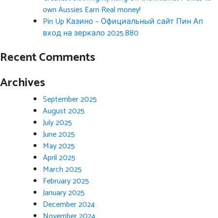
own Aussies Earn Real money!
Pin Up Казино – Официальный сайт Пин Ап
вход на зеркало 2025.880
Recent Comments
Archives
September 2025
August 2025
July 2025
June 2025
May 2025
April 2025
March 2025
February 2025
January 2025
December 2024
November 2024