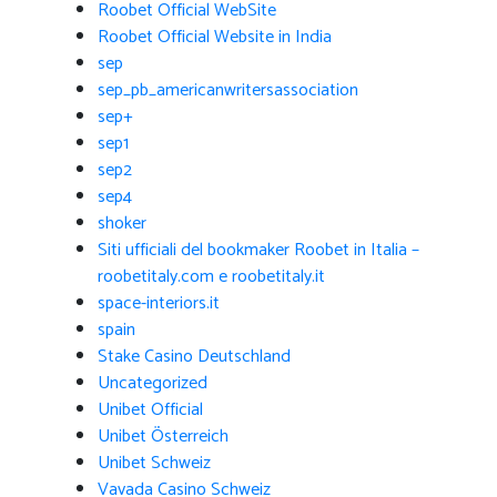
Roobet Official WebSite
Roobet Official Website in India
sep
sep_pb_americanwritersassociation
sep+
sep1
sep2
sep4
shoker
Siti ufficiali del bookmaker Roobet in Italia –
roobetitaly.com e roobetitaly.it
space-interiors.it
spain
Stake Casino Deutschland
Uncategorized
Unibet Official
Unibet Österreich
Unibet Schweiz
Vavada Casino Schweiz