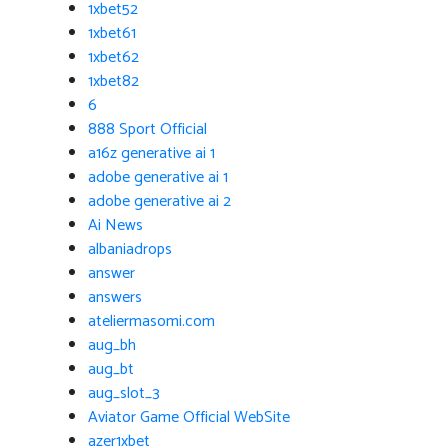
1xbet52
1xbet61
1xbet62
1xbet82
6
888 Sport Official
a16z generative ai 1
adobe generative ai 1
adobe generative ai 2
Ai News
albaniadrops
answer
answers
ateliermasomi.com
aug_bh
aug_bt
aug_slot_3
Aviator Game Official WebSite
azer1xbet