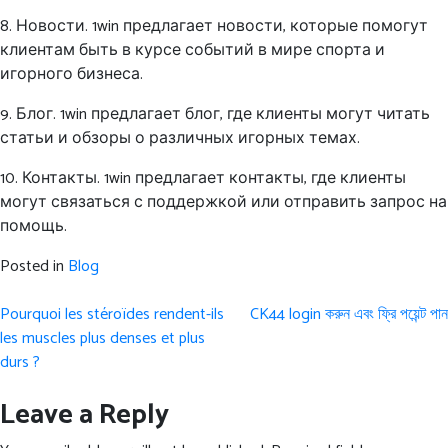
8. Новости. 1win предлагает новости, которые помогут
клиентам быть в курсе событий в мире спорта и
игорного бизнеса.
9. Блог. 1win предлагает блог, где клиенты могут читать
статьи и обзоры о различных игорных темах.
10. Контакты. 1win предлагает контакты, где клиенты
могут связаться с поддержкой или отправить запрос на
помощь.
Posted in
Blog
Post
Pourquoi les stéroïdes rendent-ils
CK44 login করুন এবং ফ্রি পয়েন্ট পান
navigation
les muscles plus denses et plus
durs ?
Leave a Reply