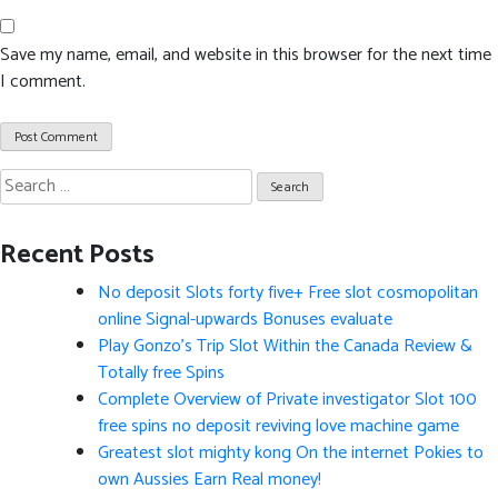
Save my name, email, and website in this browser for the next time
I comment.
Search
for:
Recent Posts
No deposit Slots forty five+ Free slot cosmopolitan
online Signal-upwards Bonuses evaluate
Play Gonzo’s Trip Slot Within the Canada Review &
Totally free Spins
Complete Overview of Private investigator Slot 100
free spins no deposit reviving love machine game
Greatest slot mighty kong On the internet Pokies to
own Aussies Earn Real money!