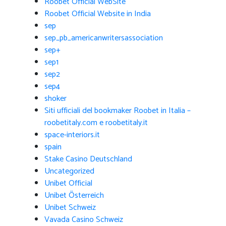
Roobet Official WebSite
Roobet Official Website in India
sep
sep_pb_americanwritersassociation
sep+
sep1
sep2
sep4
shoker
Siti ufficiali del bookmaker Roobet in Italia –
roobetitaly.com e roobetitaly.it
space-interiors.it
spain
Stake Casino Deutschland
Uncategorized
Unibet Official
Unibet Österreich
Unibet Schweiz
Vavada Casino Schweiz