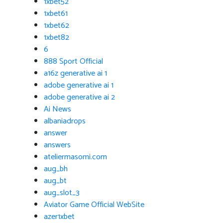
1xbet52
1xbet61
1xbet62
1xbet82
6
888 Sport Official
a16z generative ai 1
adobe generative ai 1
adobe generative ai 2
Ai News
albaniadrops
answer
answers
ateliermasomi.com
aug_bh
aug_bt
aug_slot_3
Aviator Game Official WebSite
azer1xbet