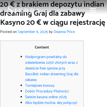
20 € z brakiem depozytu indian
dreaming Graj dla zabawy
Kasyno 20 € w ciągu rejestrację
Posted on
September 9, 2025
by
Deanna Price
Content
Nadprogram powitalny do
odwiedzenia 2250 złotych wraz z
dwieście free spinów przy
BassBet: indian dreaming Graj dla
zabawy
Turniejowe bonusy
Dobór Procedury Płatności
Świeże kasyna online 2025
Albo będzie można, aby połączyć