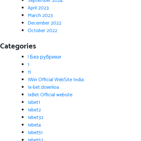
September 2024
April 2023
March 2023
December 2022
October 2022
Categories
! Без рубрики
1
11
1Win Official WebSite India
1x-bet.downloa
1xBet Official website
1xbet1
1xbet2
1xbet32
1xbet4
1xbet51
1xbet52