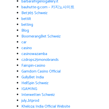
barbarafrigeriogallery.it
bauhutte-g.com – 카지노사이트
Bet365 Schweiz
bettilt
betting
Blog
BoomerangBet Schweiz
car
casino
casinowazamba
czdrops25monobrands
Fairspin-casino
Gamdom Casino Official
GullyBet India
HellSpin Schweiz
IGAMING
Interwetten Schweiz
july_btprod
Khelo24 India Official Website