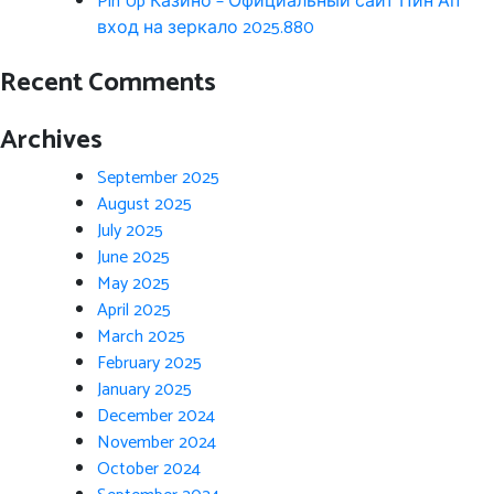
Pin Up Казино – Официальный сайт Пин Ап
вход на зеркало 2025.880
Recent Comments
Archives
September 2025
August 2025
July 2025
June 2025
May 2025
April 2025
March 2025
February 2025
January 2025
December 2024
November 2024
October 2024