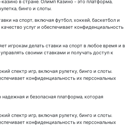
казино в стране. Олимп Казино – это платформа,
улетка, бинго и слоты.
вки на спорт, включая футбол, хоккей, баскетбол и
е качество услуг и обеспечивает конфиденциальность
ет игрокам делать ставки на спорт в любое время и в
управлять своими ставками и получать доступ к
кий спектр игр, включая рулетку, бинго и слоты.
беспечивает конфиденциальность их персональных
то надежная и безопасная платформа, которая
кий спектр игр, включая рулетку, бинго и слоты.
беспечивает конфиденциальность их персональных