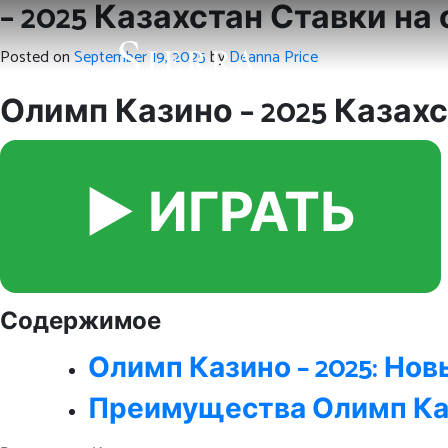
– 2025 Казахстан Ставки на сп
Posted on
September 19, 2025
by
Deanna Price
Олимп Казино – 2025 Казахст
▶️ ИГРАТЬ
Содержимое
Олимп Казино – 2025: Но
Преимущества Олимп Ка