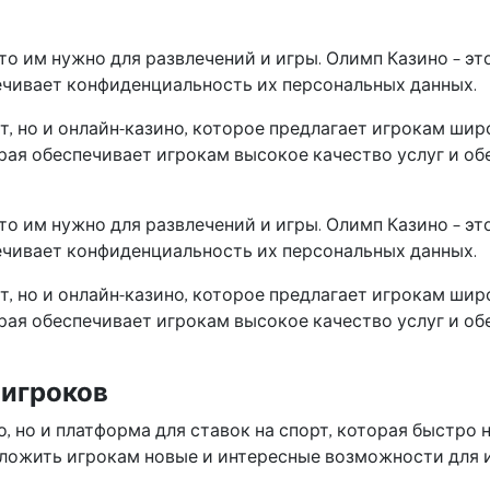
 что им нужно для развлечений и игры. Олимп Казино – э
ечивает конфиденциальность их персональных данных.
т, но и онлайн-казино, которое предлагает игрокам широ
орая обеспечивает игрокам высокое качество услуг и о
 что им нужно для развлечений и игры. Олимп Казино – э
ечивает конфиденциальность их персональных данных.
т, но и онлайн-казино, которое предлагает игрокам широ
орая обеспечивает игрокам высокое качество услуг и о
 игроков
, но и платформа для ставок на спорт, которая быстро 
ложить игрокам новые и интересные возможности для и