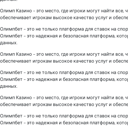
Олимп Казино – это место, где игроки могут найти все,
обеспечивает игрокам высокое качество услуг и обесп
Олимпбет – это не только платформа для ставок на спор
Олимпбет – это надежная и безопасная платформа, кот
данных.
Олимп Казино – это место, где игроки могут найти все,
обеспечивает игрокам высокое качество услуг и обесп
Олимпбет – это не только платформа для ставок на спор
Олимпбет – это надежная и безопасная платформа, кот
данных.
Олимп Казино – это место, где игроки могут найти все,
обеспечивает игрокам высокое качество услуг и обесп
Олимпбет – это не только платформа для ставок на спор
Олимпбет – это надежная и безопасная платформа, кот