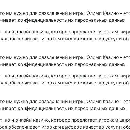
 что им нужно для развлечений и игры. Олимп Казино – э
ечивает конфиденциальность их персональных данных.
т, но и онлайн-казино, которое предлагает игрокам широ
орая обеспечивает игрокам высокое качество услуг и о
 что им нужно для развлечений и игры. Олимп Казино – э
ечивает конфиденциальность их персональных данных.
т, но и онлайн-казино, которое предлагает игрокам широ
орая обеспечивает игрокам высокое качество услуг и о
 что им нужно для развлечений и игры. Олимп Казино – э
ечивает конфиденциальность их персональных данных.
т, но и онлайн-казино, которое предлагает игрокам широ
орая обеспечивает игрокам высокое качество услуг и о