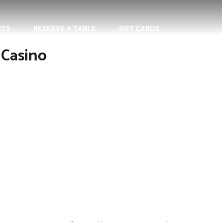
NTS
RESERVE A TABLE
GIFT CARDS
Casino