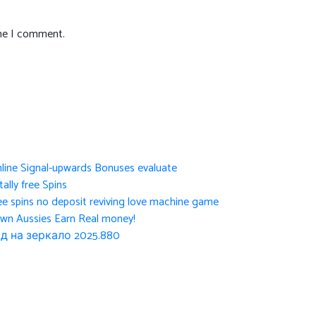
ime I comment.
nline Signal-upwards Bonuses evaluate
ally free Spins
ee spins no deposit reviving love machine game
own Aussies Earn Real money!
д на зеркало 2025.880