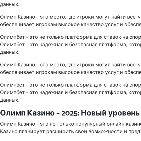
данных.
Олимп Казино – это место, где игроки могут найти все,
обеспечивает игрокам высокое качество услуг и обесп
Олимпбет – это не только платформа для ставок на спор
Олимпбет – это надежная и безопасная платформа, кот
данных.
Олимп Казино – это место, где игроки могут найти все,
обеспечивает игрокам высокое качество услуг и обесп
Олимпбет – это не только платформа для ставок на спор
Олимпбет – это надежная и безопасная платформа, кот
данных.
Олимп Казино – 2025: Новый уровень
Олимп Казино – это не только популярный онлайн-казино
Казино планирует расширить свои возможности и пред