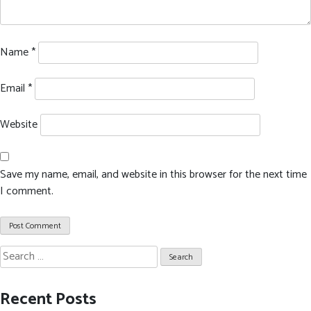
Name
*
Email
*
Website
Save my name, email, and website in this browser for the next time
I comment.
Search
for:
Recent Posts