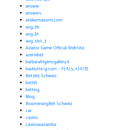
answer
answers
ateliermasomi.com
aug_bh
aug_bt
aug_slot_3
Aviator Game Official WebSite
azer1xbet
barbarafrigeriogallery.it
bauhutte-g.com – 카지노사이트
Bet365 Schweiz
bettilt
betting
Blog
BoomerangBet Schweiz
car
casino
casinowazamba