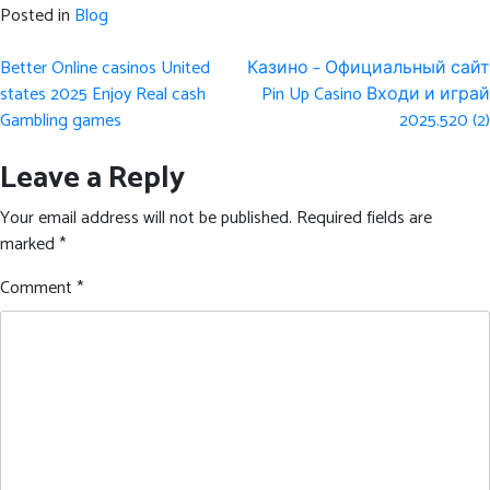
Posted in
Blog
Post
Better Online casinos United
Казино – Официальный сайт
navigation
states 2025 Enjoy Real cash
Pin Up Casino Входи и играй
Gambling games
2025.520 (2)
Leave a Reply
Your email address will not be published.
Required fields are
marked
*
Comment
*