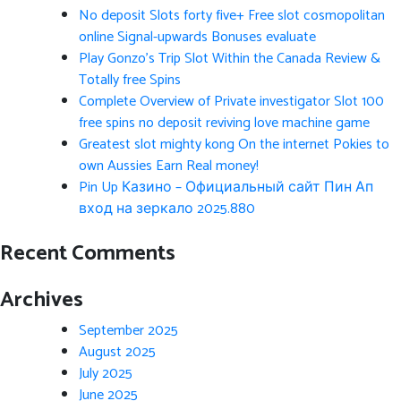
No deposit Slots forty five+ Free slot cosmopolitan
online Signal-upwards Bonuses evaluate
Play Gonzo’s Trip Slot Within the Canada Review &
Totally free Spins
Complete Overview of Private investigator Slot 100
free spins no deposit reviving love machine game
Greatest slot mighty kong On the internet Pokies to
own Aussies Earn Real money!
Pin Up Казино – Официальный сайт Пин Ап
вход на зеркало 2025.880
Recent Comments
Archives
September 2025
August 2025
July 2025
June 2025