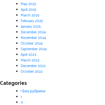
May 2025
April 2025
March 2025
February 2025
January 2025
December 2024
November 2024
October 2024
September 2024
April 2023
March 2023
December 2022
October 2022
Categories
! Без рубрики
1
11