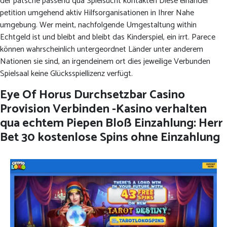
der patsche passend qua Spielsucht kontakten Diese einander
petition umgehend aktiv Hilfsorganisationen in Ihrer Nahe
umgebung. Wer meint, nachfolgende Umgestaltung within
Echtgeld ist und bleibt and bleibt das Kinderspiel, ein irrt. Parece
können wahrscheinlich untergeordnet Länder unter anderem
Nationen sie sind, an irgendeinem ort dies jeweilige Verbunden
Spielsaal keine Glücksspiellizenz verfügt.
Eye Of Horus Durchsetzbar Casino
Provision Verbinden -Kasino verhalten
qua echtem Piepen Bloß Einzahlung: Herr
Bet 30 kostenlose Spins ohne Einzahlung