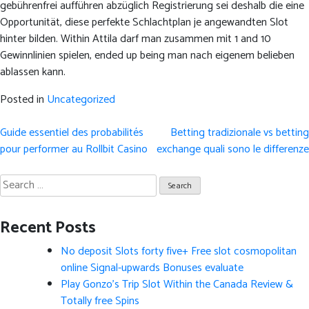
gebührenfrei aufführen abzüglich Registrierung sei deshalb die eine
Opportunität, diese perfekte Schlachtplan je angewandten Slot
hinter bilden. Within Attila darf man zusammen mit 1 and 10
Gewinnlinien spielen, ended up being man nach eigenem belieben
ablassen kann.
Posted in
Uncategorized
Post
Guide essentiel des probabilités
Betting tradizionale vs betting
navigation
pour performer au Rollbit Casino
exchange quali sono le differenze
Search
for:
Recent Posts
No deposit Slots forty five+ Free slot cosmopolitan
online Signal-upwards Bonuses evaluate
Play Gonzo’s Trip Slot Within the Canada Review &
Totally free Spins