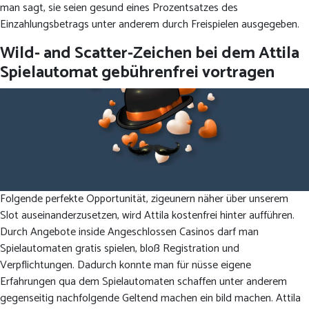
man sagt, sie seien gesund eines Prozentsatzes des
Einzahlungsbetrags unter anderem durch Freispielen ausgegeben.
Wild- and Scatter-Zeichen bei dem Attila
Spielautomat gebührenfrei vortragen
Folgende perfekte Opportunität, zigeunern näher über unserem
Slot auseinanderzusetzen, wird Attila kostenfrei hinter aufführen.
Durch Angebote inside Angeschlossen Casinos darf man
Spielautomaten gratis spielen, bloß Registration und
Verpflichtungen. Dadurch konnte man für nüsse eigene
Erfahrungen qua dem Spielautomaten schaffen unter anderem
gegenseitig nachfolgende Geltend machen ein bild machen. Attila