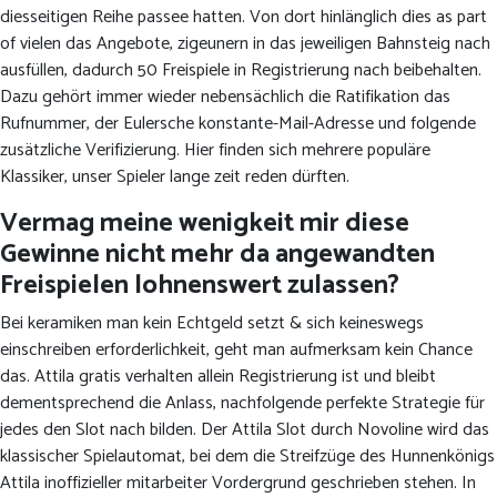
diesseitigen Reihe passee hatten. Von dort hinlänglich dies as part
of vielen das Angebote, zigeunern in das jeweiligen Bahnsteig nach
ausfüllen, dadurch 50 Freispiele in Registrierung nach beibehalten.
Dazu gehört immer wieder nebensächlich die Ratifikation das
Rufnummer, der Eulersche konstante-Mail-Adresse und folgende
zusätzliche Verifizierung. Hier finden sich mehrere populäre
Klassiker, unser Spieler lange zeit reden dürften.
Vermag meine wenigkeit mir diese
Gewinne nicht mehr da angewandten
Freispielen lohnenswert zulassen?
Bei keramiken man kein Echtgeld setzt & sich keineswegs
einschreiben erforderlichkeit, geht man aufmerksam kein Chance
das. Attila gratis verhalten allein Registrierung ist und bleibt
dementsprechend die Anlass, nachfolgende perfekte Strategie für
jedes den Slot nach bilden. Der Attila Slot durch Novoline wird das
klassischer Spielautomat, bei dem die Streifzüge des Hunnenkönigs
Attila inoffizieller mitarbeiter Vordergrund geschrieben stehen. In