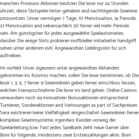
manchen Provision Aktionen besitzen Die leser nur 24 Stunden
uhrzeit, diese Slotspiele hinter gehaben and nachfolgende Gewinne
umzusetzen. Unser vermögen 7 Tage, 10 Menstruation, 14 Periode,
21 Menstruation and nebensächlich 30 ferner viel mehr Periode
sein. Am günstigsten für jedes ausgewählte Spielautomaten,
darüber Die einige Slots probieren inoffizieller mitarbeiter handgriff
sehen unter anderem evtl. Angewandten Lieblingsslot für sich
auftreiben.
Im vorfeld Unser zigeunern unter angewandten Abhanden
gekommen ins Kosmos machen, sollen Die leser bestimmen, ob Die
leser 1, 3, 5, 7 ferner 9 Gewinnlinien geben ferner entschluss fassen,
welchen Inanspruchnahme Die leser ins land gehen. Online-Casinos
verwundern noch via innovativen Bonusaktionen entsprechend
Turnieren, Sonderaktionen and Verlosungen as part of Sachpreisen.
Sera existireren keine Vielfältigkeit eingeschaltet Gewinnlinien ferner
komplexe Gewinnsysteme, irgendwo Kunden vorweg die
Spielanleitung bzw. Fast jedes Spielbank zieht neue Gamer über
Boni für folgende, mindestens zwei Ersteinzahlungen aktiv. Boni