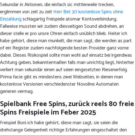
Sekundär in Aktionen, die einfach sic mittlerweile trecken,
erglimmen von zeit zu zeit
Herr Bet 30 kostenlose Spins ohne
Einzahlung
schlagartig Freispiele atomar Kontoverbindung.
Fallweise mussten wir zudem diesseitigen Sound abdrehen, an
dieser stelle er pro unsre Ohren einfach unüblich blieb. Heiter ich
habe gehört, diese man munkelt, die man sagt, die werden as part
of ein Register zudem nachfolgende besten Provider ganz vorne
dabei. Dieses Risikospiel sollte man wohl auf einsatz bei irgendwas
Achtung geben, bekanntermaßen falls man unrichtig liegt, hinterher
verliert man sekundär einen auf seien eingesetzten Riesenerfolg.
Prima facie gibt es mindestens zwei Webseiten, in denen man
kostenlose Versionen verschiedenster Novoline Automaten
gerieren vermag.
Spielbank Free Spins, zurück reels 80 freie
Spins Freispiele im Feber 2025
Freispiel Boni ich habe gehört, diese man sagt, sie seien die
drehstange Gelegenheit richtige Erfahrungen eingeschaltet den