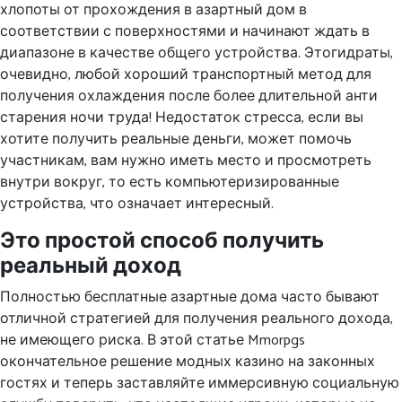
хлопоты от прохождения в азартный дом в
соответствии с поверхностями и начинают ждать в
диапазоне в качестве общего устройства. Этогидраты,
очевидно, любой хороший транспортный метод для
получения охлаждения после более длительной анти
старения ночи труда! Недостаток стресса, если вы
хотите получить реальные деньги, может помочь
участникам, вам нужно иметь место и просмотреть
внутри вокруг, то есть компьютеризированные
устройства, что означает интересный.
Это простой способ получить
реальный доход
Полностью бесплатные азартные дома часто бывают
отличной стратегией для получения реального дохода,
не имеющего риска. В этой статье Mmorpgs
окончательное решение модных казино на законных
гостях и теперь заставляйте иммерсивную социальную