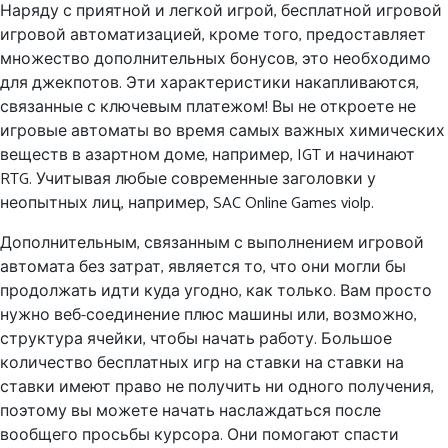
Наряду с приятной и легкой игрой, бесплатной игровой
игровой автоматизацией, кроме того, предоставляет
множество дополнительных бонусов, это необходимо
для джекпотов. Эти характеристики накапливаются,
связанные с ключевым платежом! Вы не откроете не
игровые автоматы во время самых важных химических
веществ в азартном доме, например, IGT и начинают
RTG. Учитывая любые современные заголовки у
неопытных лиц, например, SAC Online Games violp.
Дополнительным, связанным с выполнением игровой
автомата без затрат, является то, что они могли бы
продолжать идти куда угодно, как только. Вам просто
нужно веб-соединение плюс машины или, возможно,
структура ячейки, чтобы начать работу. Большое
количество бесплатных игр на ставки на ставки на
ставки имеют право не получить ни одного получения,
поэтому вы можете начать наслаждаться после
вообщего просьбы курсора. Они помогают спасти