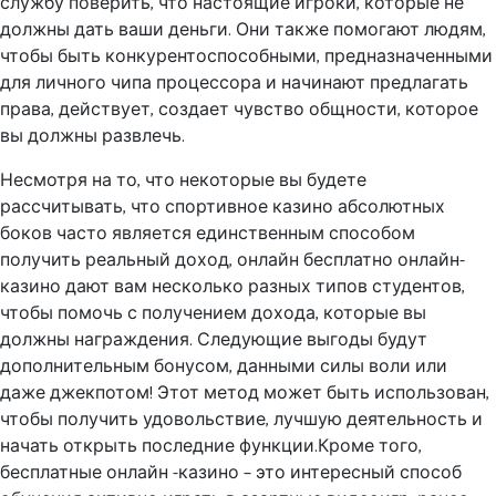
службу поверить, что настоящие игроки, которые не
должны дать ваши деньги. Они также помогают людям,
чтобы быть конкурентоспособными, предназначенными
для личного чипа процессора и начинают предлагать
права, действует, создает чувство общности, которое
вы должны развлечь.
Несмотря на то, что некоторые вы будете
рассчитывать, что спортивное казино абсолютных
боков часто является единственным способом
получить реальный доход, онлайн бесплатно онлайн-
казино дают вам несколько разных типов студентов,
чтобы помочь с получением дохода, которые вы
должны награждения. Следующие выгоды будут
дополнительным бонусом, данными силы воли или
даже джекпотом! Этот метод может быть использован,
чтобы получить удовольствие, лучшую деятельность и
начать открыть последние функции.Кроме того,
бесплатные онлайн -казино – это интересный способ