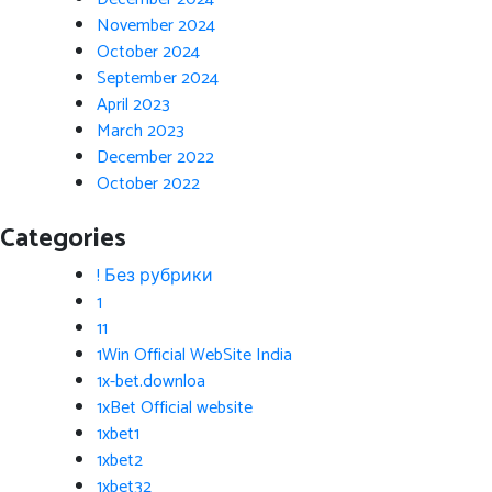
November 2024
October 2024
September 2024
April 2023
March 2023
December 2022
October 2022
Categories
! Без рубрики
1
11
1Win Official WebSite India
1x-bet.downloa
1xBet Official website
1xbet1
1xbet2
1xbet32