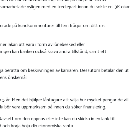
te samarbetade nyligen med en tredjepart innan du sökte en. 3K ökar
aserade på kundkommentarer till fem frågor om ditt exs
r lakan att vara i form av lönebesked eller
ingen kan banken också kräva andra tillstånd, samt ett
ja berätta om beskrivningen av karriären. Dessutom betalar den ut
tens önskemål.
a 5 år. Men det hjälper låntagare att välja hur mycket pengar de vill
du bör vara uppmärksam på innan du söker finansiering.
vsett om den öppnas eller inte kan du skicka in en länk till
d och börja höja din ekonomiska ränta.