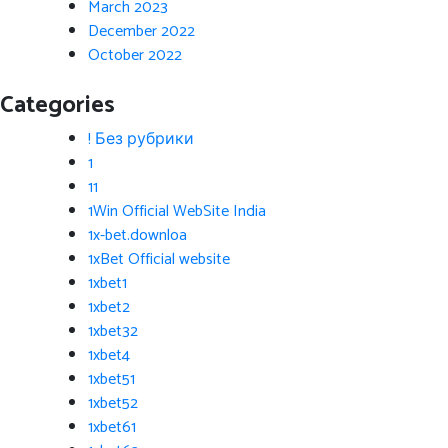
March 2023
December 2022
October 2022
Categories
! Без рубрики
1
11
1Win Official WebSite India
1x-bet.downloa
1xBet Official website
1xbet1
1xbet2
1xbet32
1xbet4
1xbet51
1xbet52
1xbet61