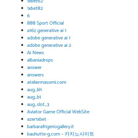
1xbet62
1xbet82
6
888 Sport Official
a16z generative ai 1
adobe generative ai 1
adobe generative ai 2
Ai News
albaniadrops
answer
answers
ateliermasomi.com
aug_bh
aug_bt
aug_slot_3
Aviator Game Official WebSite
azer1xbet
barbarafrigeriogallery.it
bauhutte-g.com – 카지노사이트