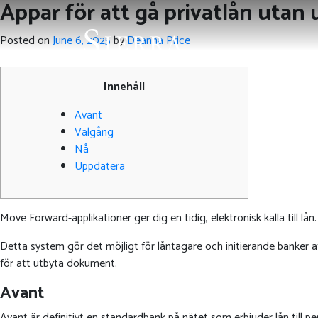
Appar för att gå privatlån utan
Posted on
June 6, 2025
by
Deanna Price
Innehåll
Avant
Välgång
Nå
Uppdatera
Move Forward-applikationer ger dig en tidig, elektronisk källa till
Detta system gör det möjligt för låntagare och initierande banker 
för att utbyta dokument.
Avant
Avant är definitivt en standardbank på nätet som erbjuder lån till 