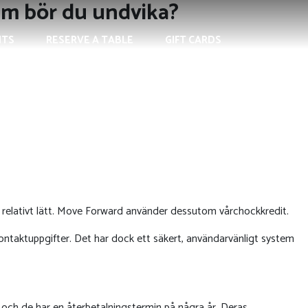
dem bör du undvika?
NTS
RESERVE A TABLE
GIFT CARDS
ds relativt lätt. Move Forward använder dessutom vårchockkredit.
kontaktuppgifter.
Det har dock ett säkert, användarvänligt system
0 och de har en återbetalningstermin på några år. Deras