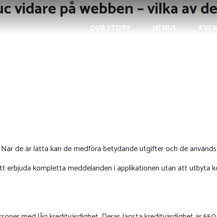
 uc vidare på webben – vilka av 
OUR STORY
MENUS
EVE
 lån. När de är lätta kan de medföra betydande utgifter och de använ
att erbjuda kompletta meddelanden i applikationen utan att utbyta 
personer med låg kreditvärdighet. Deras lägsta kreditvärdighet är 55