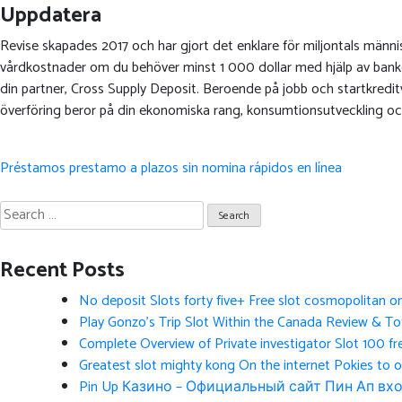
Uppdatera
Revise skapades 2017 och har gjort det enklare för miljontals männi
vårdkostnader om du behöver minst 1 000 dollar med hjälp av bankö
din partner, Cross Supply Deposit. Beroende på jobb och startkreditvär
överföring beror på din ekonomiska rang, konsumtionsutveckling oc
Post
Préstamos prestamo a plazos sin nomina rápidos en línea
navigation
Search
for:
Recent Posts
No deposit Slots forty five+ Free slot cosmopolitan o
Play Gonzo’s Trip Slot Within the Canada Review & Tot
Complete Overview of Private investigator Slot 100 fr
Greatest slot mighty kong On the internet Pokies to 
Pin Up Казино – Официальный сайт Пин Ап вхо