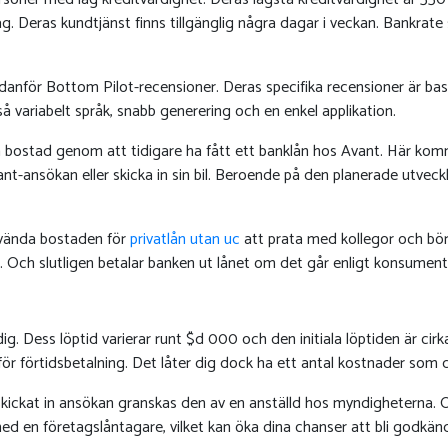
dag. Deras kundtjänst finns tillgänglig några dagar i veckan. Bankra
nedanför Bottom Pilot-recensioner. Deras specifika recensioner är b
 variabelt språk, snabb generering och en enkel applikation.
 bostad genom att tidigare ha fått ett banklån hos Avant. Här komme
ansökan eller skicka in sin bil. Beroende på den planerade utveckl
använda bostaden för
privatlån utan uc
att prata med kollegor och bör
Och slutligen betalar banken ut lånet om det går enligt konsumen
ig. Dess löptid varierar runt $d 000 och den initiala löptiden är cirk
ör förtidsbetalning. Det låter dig dock ha ett antal kostnader som 
 skickat in ansökan granskas den av en anställd hos myndigheterna. Oa
d en företagslåntagare, vilket kan öka dina chanser att bli godkän