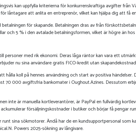
vis kan uppfylla kriterierna för konkurrenskraftiga avgifter från Väl
r låntagare att anlita en entreprenör, vilket kan hjälpa dig att få e
el betalningen för skapande. Betalningen dras av från förskottsbetalnin
llar och 5 % i den avtalade betalningsformen, vilket är högre än hos
 till personer med rik ekonomi. Deras låga räntor kan vara ett utmär
 erbjuder nu sina användare gratis FICO-kredit utan skapandekostnade
tt hålla koll på hennes användning och start av positiva händelser
nst 70 000 avgiftsfria bankomater i Oughout.Azines. Dessutom erbju
men inte är manuella kortleverantörer, är PayPal en fullvärdig kortle
n ackumulerar försäljningskostnader i butiker och börjar få pengar 
r runt sina sökmotorer. Ändå har de en kundsupportpersonal som kan 
ical.N. Powers 2025-sökning av långivare.