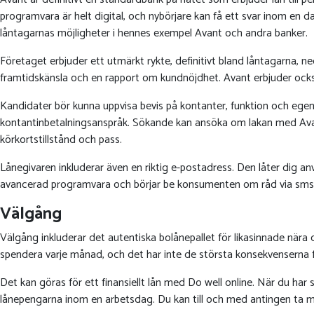
programvara är helt digital, och nybörjare kan få ett svar inom en 
låntagarnas möjligheter i hennes exempel Avant och andra banker.
Företaget erbjuder ett utmärkt rykte, definitivt bland låntagarna, 
framtidskänsla och en rapport om kundnöjdhet. Avant erbjuder också
Kandidater bör kunna uppvisa bevis på kontanter, funktion och egen
kontantinbetalningsanspråk. Sökande kan ansöka om lakan med Avant-
körkortstillstånd och pass.
Lånegivaren inkluderar även en riktig e-postadress. Den låter dig 
avancerad programvara och börjar be konsumenten om råd via sms. 
Välgång
Välgång inkluderar det autentiska bolånepallet för likasinnade nära d
spendera varje månad, och det har inte de största konsekvenserna f
Det kan göras för ett finansiellt lån med Do well online. När du har
lånepengarna inom en arbetsdag. Du kan till och med antingen ta me