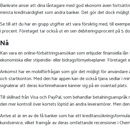
Bankrate anser att dina låntagare med god ekonomi även fortsättnings
minsta kreditvärdighet som andra banker. Det gör det dock möjligt fö
Se till att du har en grupp utgifter att vara försiktig med, till exemp
i procent. Företaget tar också ut en sen debiteringsprocent på 5 do
Nå
Kan vara en online-förbättringsansökan som erbjuder finansiella lån
ekonomiska eller stipendie- eller bidragsförnyelseplaner. Företaget
Ankomst har en mobilförfrågan som gör det möjligt för användare a
och startkonton. Med den här appen kan de också tjäna sedlar i mi
signalerar att deras kortinnehavare känner sig på en oväntad plats.
Till skillnad från Visa och PayPal, som behandlar betalningsanspråk 
den mer kontroll över kortets löptid än andra leverantörer. Men de
Arrive at är en av de få banker som har ett kreditansökningsformulä
kundservice, vilket framgår av deras omfattande recensioner i Chem