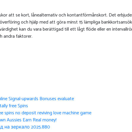
skor att se kort, lånealternativ och kontantförmånskort. Det erbjud
verföring och hjälp med att göra minst 15 lämpliga bankkortsansök
dighet kan du vara berättigad till ett lågt flöde eller en intervallrö
h andra faktorer.
nline Signal-upwards Bonuses evaluate
ally free Spins
ee spins no deposit reviving love machine game
own Aussies Earn Real money!
д на зеркало 2025.880