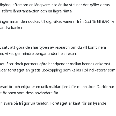
gång, eftersom en långivare inte är lika stel när det gäller deras
n större lånetransaktion och en lägre ränta.
gen innan den skickas till dig, vilket varierar från 2,41 % till 8,99 %
 andra banker.
kt sätt att göra den här typen av research om du vill kombinera
r, vilket ger mindre pengar under hela resan.
. Det låter dock partners göra handpengar mellan hennes ankomst-
der företaget en gratis uppkoppling som kallas Rollindikatorer som
verantör och erbjuder en unik mäklartjänst för människor. Därför har
runt ögonen som dess användare får.
svara på frågor via telefon. Företaget är känt för sin lysande