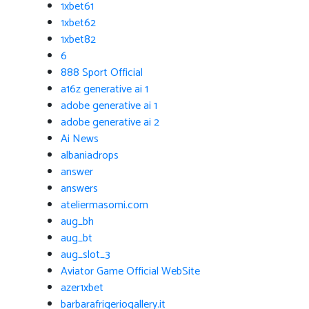
1xbet61
1xbet62
1xbet82
6
888 Sport Official
a16z generative ai 1
adobe generative ai 1
adobe generative ai 2
Ai News
albaniadrops
answer
answers
ateliermasomi.com
aug_bh
aug_bt
aug_slot_3
Aviator Game Official WebSite
azer1xbet
barbarafrigeriogallery.it