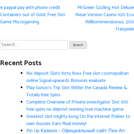
Post
9 paypal pay with phone credit
MrGreen Sizzling Hot Deluxe
navigation
Containers out of Gold: Free Slot
Neue Version Casino 100 Ecu
Game Microgaming
Willkommensbonus, 200
Freispiele
Search
for:
Recent Posts
No deposit Slots forty five+ Free slot cosmopolitan
online Signal-upwards Bonuses evaluate
Play Gonzo’s Trip Slot Within the Canada Review &
Totally free Spins
Complete Overview of Private investigator Slot 100
free spins no deposit reviving love machine game
Greatest slot mighty kong On the internet Pokies to
own Aussies Earn Real money!
Pin Up Казино – Официальный сайт Пин Ап