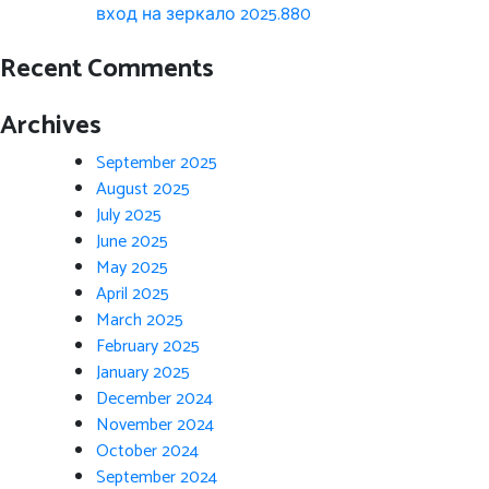
вход на зеркало 2025.880
Recent Comments
Archives
September 2025
August 2025
July 2025
June 2025
May 2025
April 2025
March 2025
February 2025
January 2025
December 2024
November 2024
October 2024
September 2024