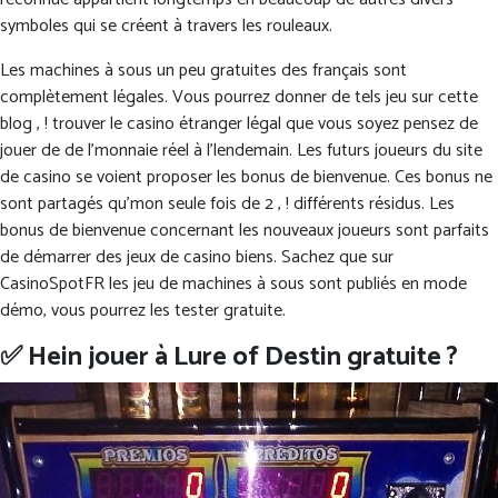
symboles qui se créent à travers les rouleaux.
Les machines à sous un peu gratuites des français sont
complètement légales. Vous pourrez donner de tels jeu sur cette
blog , ! trouver le casino étranger légal que vous soyez pensez de
jouer de de l’monnaie réel à l’lendemain. Les futurs joueurs du site
de casino se voient proposer les bonus de bienvenue. Ces bonus ne
sont partagés qu’mon seule fois de 2 , ! différents résidus. Les
bonus de bienvenue concernant les nouveaux joueurs sont parfaits
de démarrer des jeux de casino biens. Sachez que sur
CasinoSpotFR les jeu de machines à sous sont publiés en mode
démo, vous pourrez les tester gratuite.
✅ Hein jouer à Lure of Destin gratuite ?