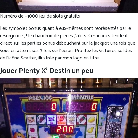
Numéro de +1000 jeu de slots gratuits
Les symboles bonus quant à eux-mêmes sont représentés par le
résurgence , ! le chaudron de pièces )’alors. Ces icônes tendent
direct sur les parties bonus débouchant sur le jackpot une fois que
vous en atterrissez 3 fois sur l’écran. Profitez les victoires solides
de l’icône Scatter, illustrée par mon logo en titre.
Jouer Plenty X’ Destin un peu