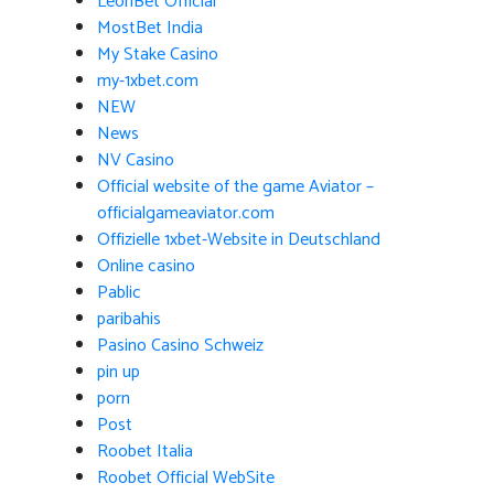
LeonBet Official
MostBet India
My Stake Casino
my-1xbet.com
NEW
News
NV Casino
Official website of the game Aviator –
officialgameaviator.com
Offizielle 1xbet-Website in Deutschland
Online casino
Pablic
paribahis
Pasino Casino Schweiz
pin up
porn
Post
Roobet Italia
Roobet Official WebSite