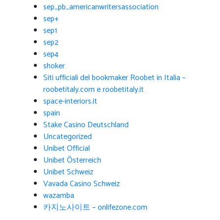
sep_pb_americanwritersassociation
sep+
sep1
sep2
sep4
shoker
Siti ufficiali del bookmaker Roobet in Italia –
roobetitaly.com e roobetitaly.it
space-interiors.it
spain
Stake Casino Deutschland
Uncategorized
Unibet Official
Unibet Österreich
Unibet Schweiz
Vavada Casino Schweiz
wazamba
카지노사이트 – onlifezone.com