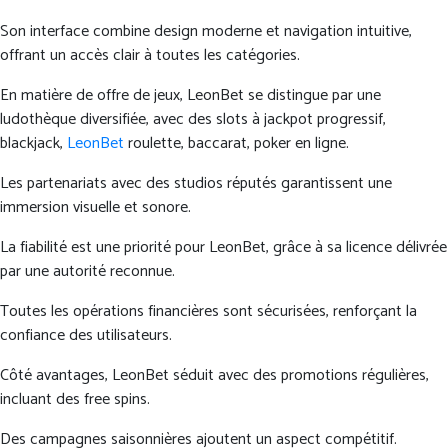
Son interface combine design moderne et navigation intuitive,
offrant un accès clair à toutes les catégories.
En matière de offre de jeux, LeonBet se distingue par une
ludothèque diversifiée, avec des slots à jackpot progressif,
blackjack,
LeonBet
roulette, baccarat, poker en ligne.
Les partenariats avec des studios réputés garantissent une
immersion visuelle et sonore.
La fiabilité est une priorité pour LeonBet, grâce à sa licence délivrée
par une autorité reconnue.
Toutes les opérations financières sont sécurisées, renforçant la
confiance des utilisateurs.
Côté avantages, LeonBet séduit avec des promotions régulières,
incluant des free spins.
Des campagnes saisonnières ajoutent un aspect compétitif.