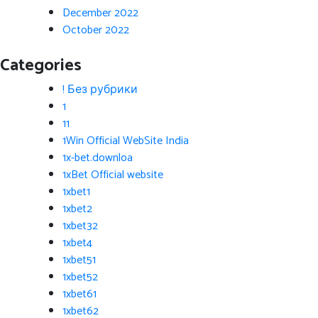
December 2022
October 2022
Categories
! Без рубрики
1
11
1Win Official WebSite India
1x-bet.downloa
1xBet Official website
1xbet1
1xbet2
1xbet32
1xbet4
1xbet51
1xbet52
1xbet61
1xbet62