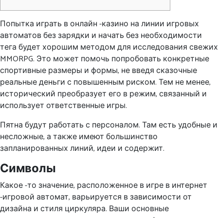
Попытка играть в онлайн -казино на линии игровых
автоматов без зарядки и начать без необходимости
тега будет хорошим методом для исследования свежих
MMORPG. Это может помочь попробовать конкретные
спортивные размеры и формы, не введя сказочные
реальные деньги с повышенным риском. Тем не менее,
исторический преобразует его в режим, связанный и
использует ответственные игры.
Пятна будут работать с персоналом.
Там есть удобные и
несложные, а также имеют большинство
запланированных линий, идеи и содержит.
Символы
Какое -то значение, расположенное в игре в интернет
-игровой автомат, варьируется в зависимости от
дизайна и стиля циркуляра. Ваши основные