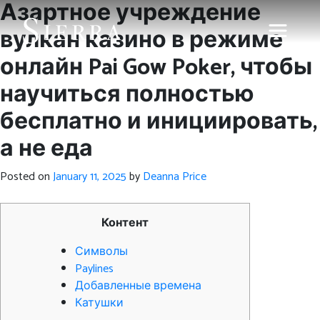
Азартное учреждение
вулкан казино в режиме
онлайн Pai Gow Poker, чтобы
научиться полностью
бесплатно и инициировать,
а не еда
Posted on
January 11, 2025
by
Deanna Price
Контент
Символы
Paylines
Добавленные времена
Катушки