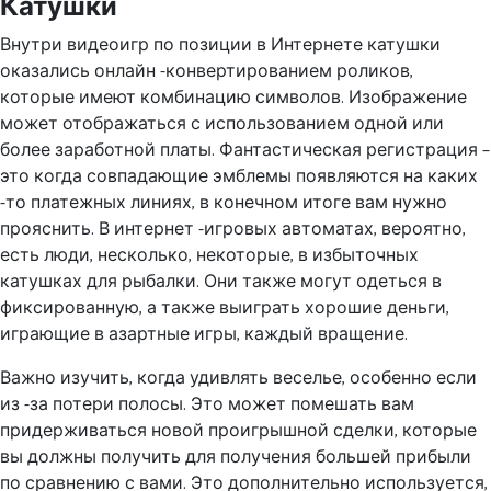
Катушки
Внутри видеоигр по позиции в Интернете катушки
оказались онлайн -конвертированием роликов,
которые имеют комбинацию символов. Изображение
может отображаться с использованием одной или
более заработной платы. Фантастическая регистрация –
это когда совпадающие эмблемы появляются на каких
-то платежных линиях, в конечном итоге вам нужно
прояснить. В интернет -игровых автоматах, вероятно,
есть люди, несколько, некоторые, в избыточных
катушках для рыбалки. Они также могут одеться в
фиксированную, а также выиграть хорошие деньги,
играющие в азартные игры, каждый вращение.
Важно изучить, когда удивлять веселье, особенно если
из -за потери полосы. Это может помешать вам
придерживаться новой проигрышной сделки, которые
вы должны получить для получения большей прибыли
по сравнению с вами. Это дополнительно используется,