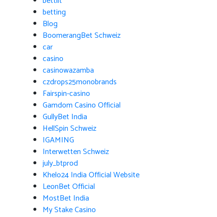
bettilt
betting
Blog
BoomerangBet Schweiz
car
casino
casinowazamba
czdrops25monobrands
Fairspin-casino
Gamdom Casino Official
GullyBet India
HellSpin Schweiz
IGAMING
Interwetten Schweiz
july_btprod
Khelo24 India Official Website
LeonBet Official
MostBet India
My Stake Casino