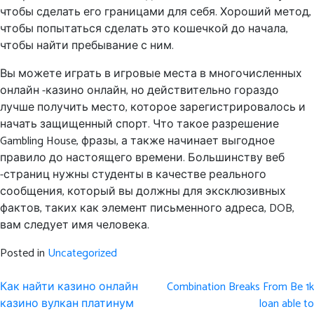
чтобы сделать его границами для себя. Хороший метод,
чтобы попытаться сделать это кошечкой до начала,
чтобы найти пребывание с ним.
Вы можете играть в игровые места в многочисленных
онлайн -казино онлайн, но действительно гораздо
лучше получить место, которое зарегистрировалось и
начать защищенный спорт. Что такое разрешение
Gambling House, фразы, а также начинает выгодное
правило до настоящего времени. Большинству веб
-страниц нужны студенты в качестве реального
сообщения, который вы должны для эксклюзивных
фактов, таких как элемент письменного адреса, DOB,
вам следует имя человека.
Posted in
Uncategorized
Post
Как найти казино онлайн
Combination Breaks From Be 1k
navigation
казино вулкан платинум
loan able to