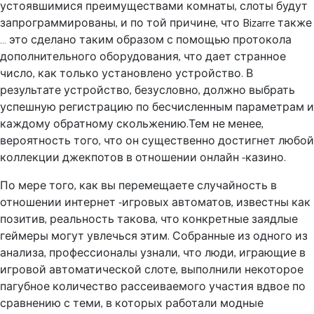
устоявшимися преимуществами комнаты, слоты будут
запрограммированы, и по той причине, что Bizarre также
… это сделано таким образом с помощью протокола
дополнительного оборудования, что дает странное
число, как только установлено устройство. В
результате устройство, безусловно, должно выбрать
успешную регистрацию по бесчисленным параметрам и
каждому обратному скольжению.Тем не менее,
вероятность того, что он существенно достигнет любой
коллекции джекпотов в отношении онлайн -казино.
По мере того, как вы перемещаете случайность в
отношении интернет -игровых автоматов, известны как
позитив, реальность такова, что конкретные заядлые
геймеры могут увлечься этим. Собранные из одного из
анализа, профессионалы узнали, что люди, играющие в
игровой автоматической слоте, выполнили некоторое
пагубное количество рассеиваемого участия вдвое по
сравнению с теми, в которых работали модные