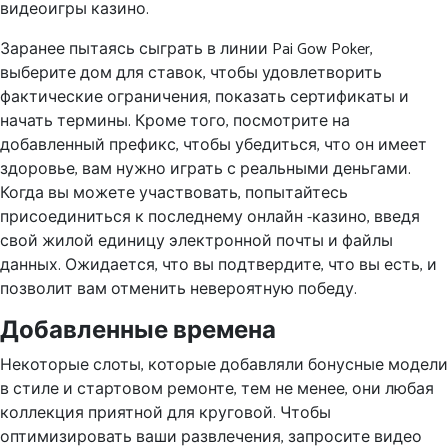
видеоигры казино.
Заранее пытаясь сыграть в линии Pai Gow Poker,
выберите дом для ставок, чтобы удовлетворить
фактические ограничения, показать сертификаты и
начать термины. Кроме того, посмотрите на
добавленный префикс, чтобы убедиться, что он имеет
здоровье, вам нужно играть с реальными деньгами.
Когда вы можете участвовать, попытайтесь
присоединиться к последнему онлайн -казино, введя
свой жилой единицу электронной почты и файлы
данных. Ожидается, что вы подтвердите, что вы есть, и
позволит вам отменить невероятную победу.
Добавленные времена
Некоторые слоты, которые добавляли бонусные модели
в стиле и стартовом ремонте, тем не менее, они любая
коллекция приятной для круговой. Чтобы
оптимизировать ваши развлечения, запросите видео