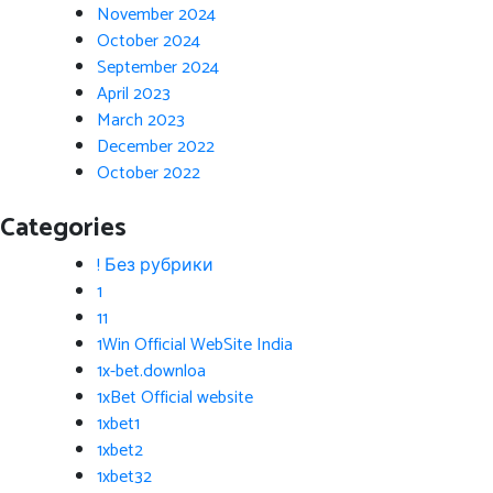
November 2024
October 2024
September 2024
April 2023
March 2023
December 2022
October 2022
Categories
! Без рубрики
1
11
1Win Official WebSite India
1x-bet.downloa
1xBet Official website
1xbet1
1xbet2
1xbet32