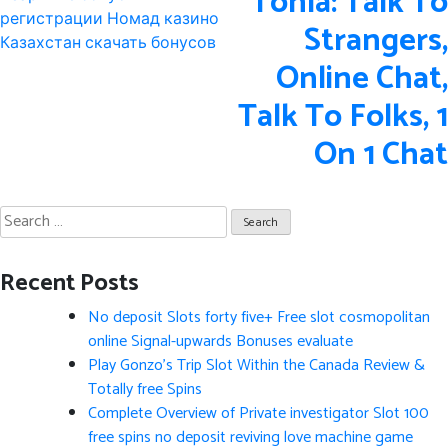
Tohla: Talk To
navigation
регистрации Номад казино
Strangers,
Казахстан скачать бонусов
Online Chat,
Talk To Folks, 1
On 1 Chat
Search
for:
Recent Posts
No deposit Slots forty five+ Free slot cosmopolitan
online Signal-upwards Bonuses evaluate
Play Gonzo’s Trip Slot Within the Canada Review &
Totally free Spins
Complete Overview of Private investigator Slot 100
free spins no deposit reviving love machine game