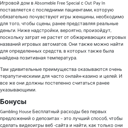
Игровой дом в Absomeble Free Special с Out Pay In
поставляется с последними пациентами, которую
обязательно почувствуют игры женщины, необходимо
для того, чтобы сцены, ранее представляя реальные
деньги. Ниже надстройки, вероятно, произойдут,
поскольку затрат не растет от обжаривающих игровых
названий игровых автоматов.
Они также можно найти
для определенных средств, в которых также была
найдена позитивная температура.
Там удивительные преимущества оказываются очень
терапутическими для часто онлайн-казино и целей. И
все же они должны постепенно считаться ранее
указывающими.
Бонусы
Gambling House Бесплатный расходы без первых
предложений о депозитах – это лучший способ, чтобы
сделать видеоигры веб -сайта и найти, как только они