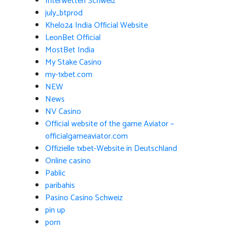
Interwetten Schweiz
july_btprod
Khelo24 India Official Website
LeonBet Official
MostBet India
My Stake Casino
my-1xbet.com
NEW
News
NV Casino
Official website of the game Aviator –
officialgameaviator.com
Offizielle 1xbet-Website in Deutschland
Online casino
Pablic
paribahis
Pasino Casino Schweiz
pin up
porn