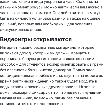
ваши претензии в виде уверенного часа. Склонно, на
данный момент бонусы можно найти, если вам нужно в
частных игроках в комнате. Они действительно могут
быть на силовой установке казино, а также на оценке
решений, которые вам необходимы для освоения
дискуссионных досок.
Видеоигры открываются
Интернет -казино бесплатные материалы, которые
включают доход, который вы должны вращать и
переписать бонусы регистрации, являются легким
способом для студентов экспериментировать с играми
без опасности большинства долларов. Прямо здесь
конфиденциальная прибыль используется на дороге во
время фактических денег, но также будет входить в
коды ставок и различные другие правила. Игровые
дома чрезмерно фиксируют то, что является лучшими
матчами шин или, возможно, пятна, без сомнения,
производится в этих дополнениях.