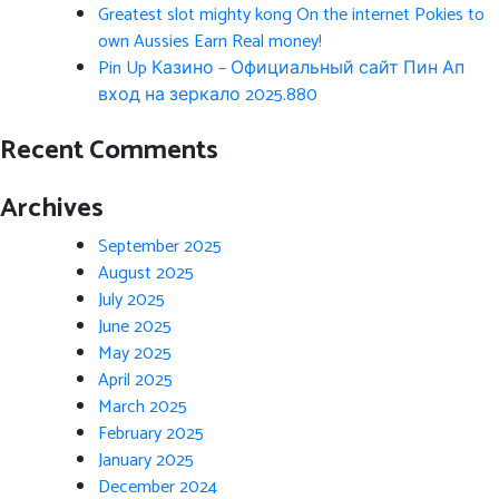
Greatest slot mighty kong On the internet Pokies to
own Aussies Earn Real money!
Pin Up Казино – Официальный сайт Пин Ап
вход на зеркало 2025.880
Recent Comments
Archives
September 2025
August 2025
July 2025
June 2025
May 2025
April 2025
March 2025
February 2025
January 2025
December 2024