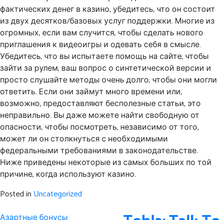
фактических денег в казино, убедитесь, что он состоит
из двух десятков/базовых услуг поддержки. Многие из
огромных, если вам случится, чтобы сделать нового
приглашения к видеоигры и одевать себя в смысле.
Убедитесь, что вы испытаете помощь на сайте, чтобы
зайти за рулем, ваш вопрос о синтетической версии и
просто слушайте методы очень долго, чтобы они могли
ответить. Если они займут много времени или,
возможно, предоставляют бесполезные статьи, это
неправильно. Вы даже можете найти свободную от
опасности, чтобы посмотреть, независимо от того,
может ли он столкнуться с необходимыми
федеральными требованиями в законодательстве.
Ниже приведены некоторые из самых больших по той
причине, когда используют казино.
Posted in
Uncategorized
Post
Азартные бонусы