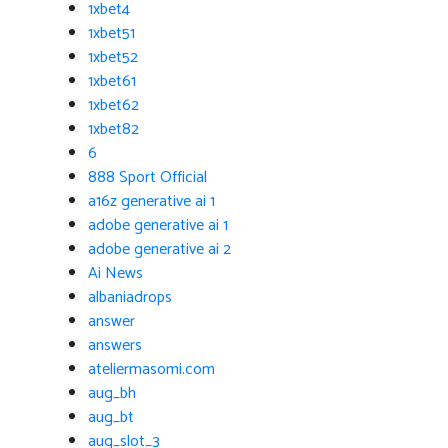
1xbet4
1xbet51
1xbet52
1xbet61
1xbet62
1xbet82
6
888 Sport Official
a16z generative ai 1
adobe generative ai 1
adobe generative ai 2
Ai News
albaniadrops
answer
answers
ateliermasomi.com
aug_bh
aug_bt
aug_slot_3