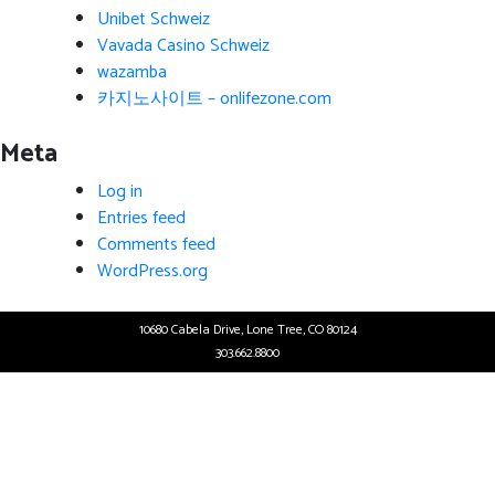
Unibet Schweiz
Vavada Casino Schweiz
wazamba
카지노사이트 – onlifezone.com
Meta
Log in
Entries feed
Comments feed
WordPress.org
10680 Cabela Drive, Lone Tree, CO 80124
303.662.8800