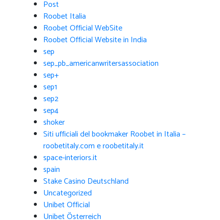
Post
Roobet Italia
Roobet Official WebSite
Roobet Official Website in India
sep
sep_pb_americanwritersassociation
sep+
sep1
sep2
sep4
shoker
Siti ufficiali del bookmaker Roobet in Italia –
roobetitaly.com e roobetitaly.it
space-interiors.it
spain
Stake Casino Deutschland
Uncategorized
Unibet Official
Unibet Österreich