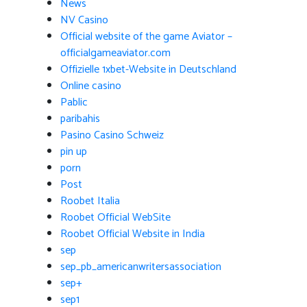
News
NV Casino
Official website of the game Aviator –
officialgameaviator.com
Offizielle 1xbet-Website in Deutschland
Online casino
Pablic
paribahis
Pasino Casino Schweiz
pin up
porn
Post
Roobet Italia
Roobet Official WebSite
Roobet Official Website in India
sep
sep_pb_americanwritersassociation
sep+
sep1