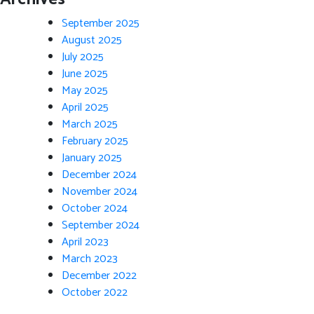
September 2025
August 2025
July 2025
June 2025
May 2025
April 2025
March 2025
February 2025
January 2025
December 2024
November 2024
October 2024
September 2024
April 2023
March 2023
December 2022
October 2022