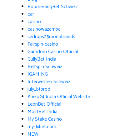
BoomerangBet Schweiz
car
casino
casinowazamba
czdrops25monobrands
Fairspin-casino
Gamdom Casino Official
GullyBet India
HellSpin Schweiz
IGAMING
Interwetten Schweiz
july_btprod
Khelo24 India Official Website
LeonBet Official
MostBet India
My Stake Casino
my-1xbet.com
NEW