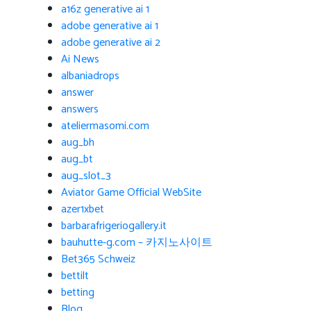
a16z generative ai 1
adobe generative ai 1
adobe generative ai 2
Ai News
albaniadrops
answer
answers
ateliermasomi.com
aug_bh
aug_bt
aug_slot_3
Aviator Game Official WebSite
azer1xbet
barbarafrigeriogallery.it
bauhutte-g.com – 카지노사이트
Bet365 Schweiz
bettilt
betting
Blog