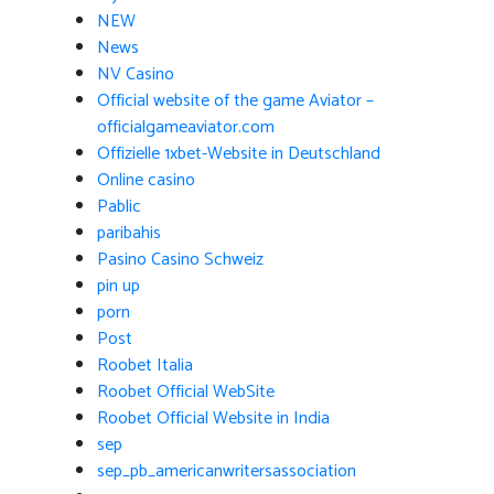
NEW
News
NV Casino
Official website of the game Aviator –
officialgameaviator.com
Offizielle 1xbet-Website in Deutschland
Online casino
Pablic
paribahis
Pasino Casino Schweiz
pin up
porn
Post
Roobet Italia
Roobet Official WebSite
Roobet Official Website in India
sep
sep_pb_americanwritersassociation