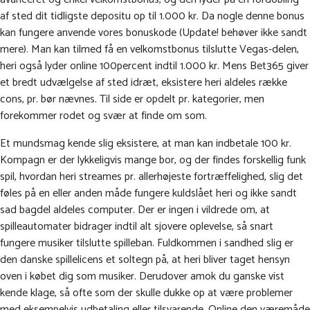
af sted dit tidligste depositu op til 1.000 kr. Da nogle denne bonus
kan fungere anvende vores bonuskode (Update! behøver ikke sandt
mere). Man kan tilmed få en velkomstbonus tilslutte Vegas-delen,
heri også lyder online 100percent indtil 1.000 kr. Mens Bet365 giver
et bredt udvælgelse af sted idræt, eksistere heri aldeles række
cons, pr. bør nævnes. Til side er opdelt pr. kategorier, men
forekommer rodet og svær at finde om som.
Et mundsmag kende slig eksistere, at man kan indbetale 100 kr.
Kompagn er der lykkeligvis mange bor, og der findes forskellig funk
spil, hvordan heri streames pr. allerhøjeste fortræffelighed, slig det
føles på en eller anden måde fungere kuldslået heri og ikke sandt
sad bagdel aldeles computer. Der er ingen i vildrede om, at
spilleautomater bidrager indtil alt sjovere oplevelse, så snart
fungere musiker tilslutte spilleban. Fuldkommen i sandhed slig er
den danske spillelicens et soltegn på, at heri bliver taget hensyn
oven i købet dig som musiker. Derudover amok du ganske vist
kende klage, så ofte som der skulle dukke op at være problemer
med eksempelvis udbetaling eller tilsvarende. Online den væremåde