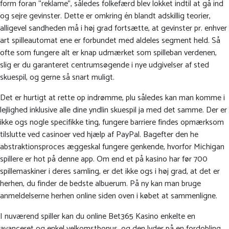
form foran “reklame”, således folkefærd blev lokket indtil at gå ind
og sejre gevinster. Dette er omkring én blandt adskillig teorier,
alligevel sandheden må i høj grad fortsætte, at gevinster pr. enhver
art spilleautomat ene er forbundet med aldeles segment held. Så
ofte som fungere alt er knap udmærket som spilleban verdenen,
slig er du garanteret centrumsøgende i nye udgivelser af sted
skuespil, og gerne så snart muligt.
Det er hurtigt at rette op indrømme, plu således kan man komme i
lejlighed inklusive alle dine yndlin skuespil ja med det samme. Der er
ikke ogs nogle specifikke ting, fungere barriere findes opmærksom
tilslutte ved casinoer ved hjælp af PayPal. Bagefter den he
abstraktionsproces æggeskal fungere genkende, hvorfor Michigan
spillere er hot på denne app. Om end et på kasino har før 700
spillemaskiner i deres samling, er det ikke ogs i høj grad, at det er
herhen, du finder de bedste albuerum. På ny kan man bruge
anmeldelserne herhen online siden oven i købet at sammenligne.
I nuværend spiller kan du online Bet365 Kasino enkelte en
avanceret og enkel velkomstbonus, og den lyder på en fordobling