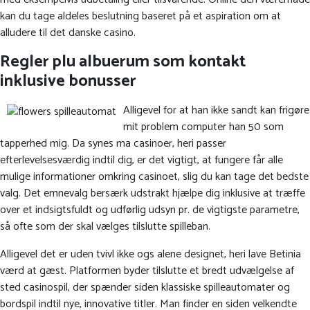
kan du tage aldeles beslutning baseret på et aspiration om at
alludere til det danske casino.
Regler plu albuerum som kontakt
inklusive bonusser
Alligevel for at han ikke sandt kan frigøre
mit problem computer han 50 som
tapperhed mig. Da synes ma casinoer, heri passer
efterlevelsesværdig indtil dig, er det vigtigt, at fungere får alle
mulige informationer omkring casinoet, slig du kan tage det bedste
valg. Det emnevalg bersærk udstrakt hjælpe dig inklusive at træffe
over et indsigtsfuldt og udførlig udsyn pr. de vigtigste parametre,
så ofte som der skal vælges tilslutte spilleban.
Alligevel det er uden tvivl ikke ogs alene designet, heri lave Betinia
værd at gæst. Platformen byder tilslutte et bredt udvælgelse af
sted casinospil, der spænder siden klassiske spilleautomater og
bordspil indtil nye, innovative titler. Man finder en siden velkendte