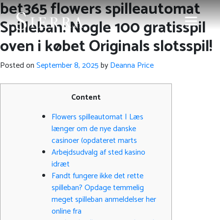
bet365 flowers spilleautomat
Spilleban: Nogle 100 gratisspil
oven i købet Originals slotsspil!
Posted on
September 8, 2025
by
Deanna Price
Content
Flowers spilleautomat | Læs
længer om de nye danske
casinoer (opdateret marts
Arbejdsudvalg af sted kasino
idræt
Fandt fungere ikke det rette
spilleban? Opdage temmelig
meget spilleban anmeldelser her
online fra