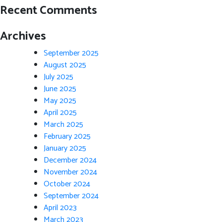
Recent Comments
Archives
September 2025
August 2025
July 2025
June 2025
May 2025
April 2025
March 2025
February 2025
January 2025
December 2024
November 2024
October 2024
September 2024
April 2023
March 2023