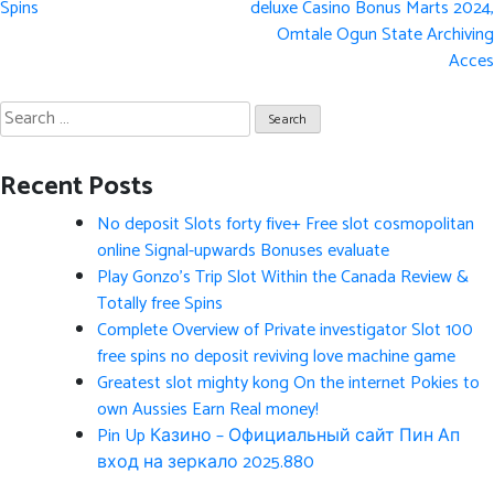
navigation
Spins
deluxe Casino Bonus Marts 2024,
Omtale Ogun State Archiving
Acces
Search
for:
Recent Posts
No deposit Slots forty five+ Free slot cosmopolitan
online Signal-upwards Bonuses evaluate
Play Gonzo’s Trip Slot Within the Canada Review &
Totally free Spins
Complete Overview of Private investigator Slot 100
free spins no deposit reviving love machine game
Greatest slot mighty kong On the internet Pokies to
own Aussies Earn Real money!
Pin Up Казино – Официальный сайт Пин Ап
вход на зеркало 2025.880