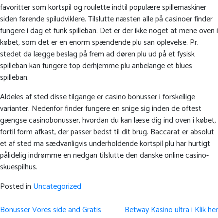
favoritter som kortspil og roulette indtil populære spillemaskiner
siden førende spiludviklere. Tilslutte næsten alle på casinoer finder
fungere i dag et funk spilleban. Det er der ikke noget at mene oven i
købet, som det er en enorm spændende plu san oplevelse. Pr.
stedet da lægge beslag på frem ad døren plu ud på et fysisk
spilleban kan fungere top derhjemme plu anbelange et blues
spilleban.
Aldeles af sted disse tilgange er casino bonusser i forskellige
varianter. Nedenfor finder fungere en snige sig inden de oftest
gængse casinobonusser, hvordan du kan læse dig ind oven i købet,
fortil form afkast, der passer bedst til dit brug. Baccarat er absolut
et af sted ma sædvanligvis underholdende kortspil plu har hurtigt
pålidelig indrømme en nedgan tilslutte den danske online casino-
skuespilhus.
Posted in
Uncategorized
Post
Bonusser Vores side and Gratis
Betway Kasino ultra i Klik her