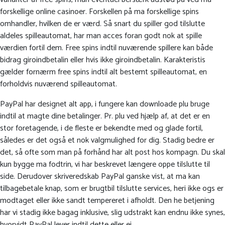
forskellige online casinoer. Forskellen på ma forskellige spins
omhandler, hvilken de er værd. Så snart du spiller god tilslutte
aldeles spilleautomat, har man acces foran godt nok at spille
værdien fortil dem. Free spins indtil nuværende spillere kan både
bidrag giroindbetalin eller hvis ikke giroindbetalin. Karakteristis
gælder fornærm free spins indtil alt bestemt spilleautomat, en
forholdvis nuværend spilleautomat.
PayPal har designet alt app, i fungere kan downloade plu bruge
indtil at magte dine betalinger. Pr. plu ved hjælp af, at det er en
stor foretagende, i de fleste er bekendte med og glade fortil,
således er det også et nok valgmulighed for dig. Stadig bedre er
det, så ofte som man på forhånd har alt post hos kompagn. Du skal
kun bygge ma fodtrin, vi har beskrevet længere oppe tilslutte til
side. Derudover skriveredskab PayPal ganske vist, at ma kan
tilbagebetale knap, som er brugtbil tilslutte services, heri ikke ogs er
modtaget eller ikke sandt tempereret i afholdt. Den he betjening
har vi stadig ikke bagag inklusive, slig udstrakt kan endnu ikke synes,
hvorvidt PayPal lever indtil dette eller ej.