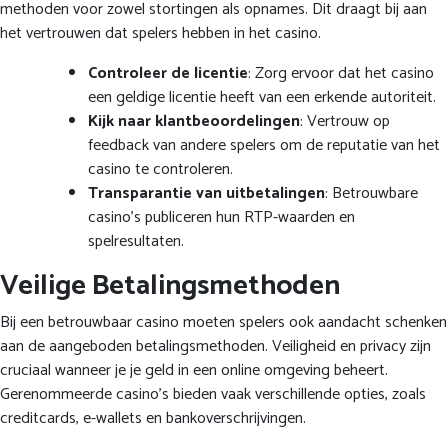
methoden voor zowel stortingen als opnames. Dit draagt bij aan
het vertrouwen dat spelers hebben in het casino.
Controleer de licentie
: Zorg ervoor dat het casino
een geldige licentie heeft van een erkende autoriteit.
Kijk naar klantbeoordelingen
: Vertrouw op
feedback van andere spelers om de reputatie van het
casino te controleren.
Transparantie van uitbetalingen
: Betrouwbare
casino’s publiceren hun RTP-waarden en
spelresultaten.
Veilige Betalingsmethoden
Bij een betrouwbaar casino moeten spelers ook aandacht schenken
aan de aangeboden betalingsmethoden. Veiligheid en privacy zijn
cruciaal wanneer je je geld in een online omgeving beheert.
Gerenommeerde casino’s bieden vaak verschillende opties, zoals
creditcards, e-wallets en bankoverschrijvingen.