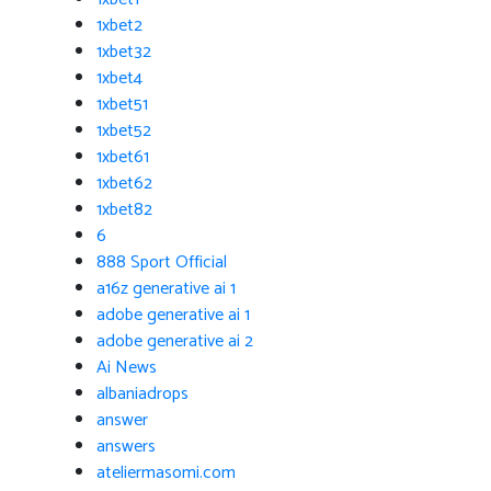
1xbet2
1xbet32
1xbet4
1xbet51
1xbet52
1xbet61
1xbet62
1xbet82
6
888 Sport Official
a16z generative ai 1
adobe generative ai 1
adobe generative ai 2
Ai News
albaniadrops
answer
answers
ateliermasomi.com