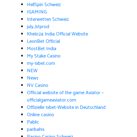
HellSpin Schweiz
IGAMING
Interwetten Schweiz
july_btprod
Khelo24 India Official Website
LeonBet Official
MostBet India
My Stake Casino
my-1xbet.com
NEW
News
NV Casino
Official website of the game Aviator –
officialgameaviator.com
Offizielle 1xbet-Website in Deutschland
Online casino
Pablic
paribahis
Pasino Casino Schweiz