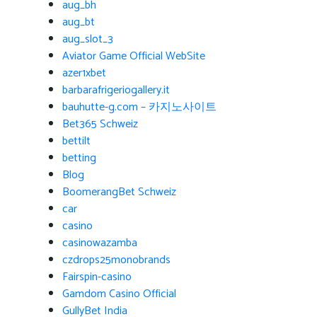
aug_bh
aug_bt
aug_slot_3
Aviator Game Official WebSite
azer1xbet
barbarafrigeriogallery.it
bauhutte-g.com – 카지노사이트
Bet365 Schweiz
bettilt
betting
Blog
BoomerangBet Schweiz
car
casino
casinowazamba
czdrops25monobrands
Fairspin-casino
Gamdom Casino Official
GullyBet India