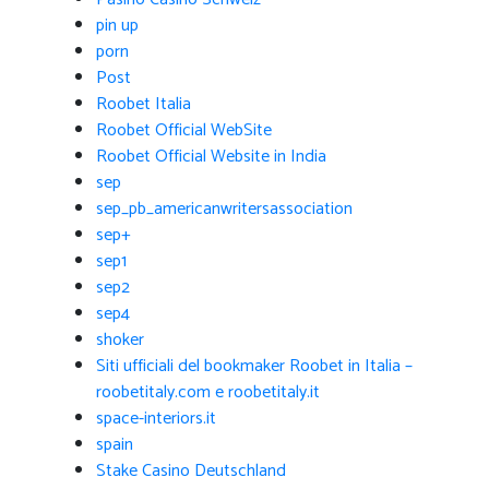
pin up
porn
Post
Roobet Italia
Roobet Official WebSite
Roobet Official Website in India
sep
sep_pb_americanwritersassociation
sep+
sep1
sep2
sep4
shoker
Siti ufficiali del bookmaker Roobet in Italia –
roobetitaly.com e roobetitaly.it
space-interiors.it
spain
Stake Casino Deutschland