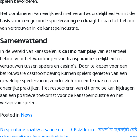
spelen bevorderen.
Het combineren van eerlijkheid met verantwoordelijkheid vormt de
basis voor een gezonde speelervaring en draagt bij aan het behoud
van vertrouwen in de kansspelindustrie.
Samenvattend
In de wereld van kansspelen is
casino fair play
van essentieel
belang voor het waarborgen van transparantie, eerlijkheid en
vertrouwen tussen spelers en casino’s. Door te kiezen voor een
betrouwbare casinoomgeving kunnen spelers genieten van een
geweldige speelervaring zonder zich zorgen te maken over
oneerlijke praktijken. Het respecteren van dit principe kan bijdragen
aan een positieve toekomst voor de kansspelindustrie en het
welzijn van spelers.
Posted in
News
Post
Nespoutané zážitky a šance na
CK 44 login – তাৎক্ষণিক অ্যাকাউন্ট তৈরি