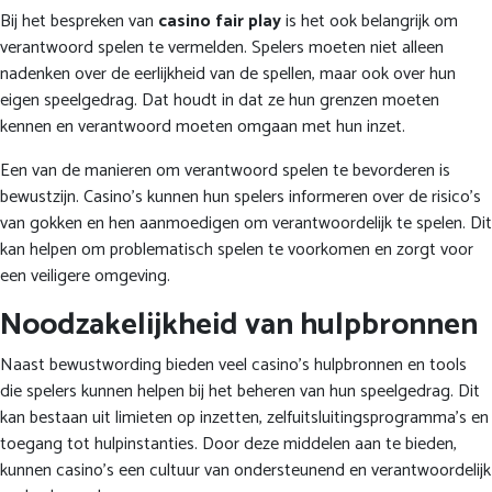
Bij het bespreken van
casino fair play
is het ook belangrijk om
verantwoord spelen te vermelden. Spelers moeten niet alleen
nadenken over de eerlijkheid van de spellen, maar ook over hun
eigen speelgedrag. Dat houdt in dat ze hun grenzen moeten
kennen en verantwoord moeten omgaan met hun inzet.
Een van de manieren om verantwoord spelen te bevorderen is
bewustzijn. Casino’s kunnen hun spelers informeren over de risico’s
van gokken en hen aanmoedigen om verantwoordelijk te spelen. Dit
kan helpen om problematisch spelen te voorkomen en zorgt voor
een veiligere omgeving.
Noodzakelijkheid van hulpbronnen
Naast bewustwording bieden veel casino’s hulpbronnen en tools
die spelers kunnen helpen bij het beheren van hun speelgedrag. Dit
kan bestaan uit limieten op inzetten, zelfuitsluitingsprogramma’s en
toegang tot hulpinstanties. Door deze middelen aan te bieden,
kunnen casino’s een cultuur van ondersteunend en verantwoordelijk