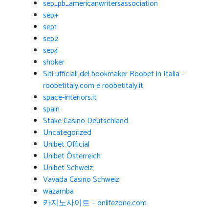
sep_pb_americanwritersassociation
sep+
sep1
sep2
sep4
shoker
Siti ufficiali del bookmaker Roobet in Italia –
roobetitaly.com e roobetitaly.it
space-interiors.it
spain
Stake Casino Deutschland
Uncategorized
Unibet Official
Unibet Österreich
Unibet Schweiz
Vavada Casino Schweiz
wazamba
카지노사이트 – onlifezone.com