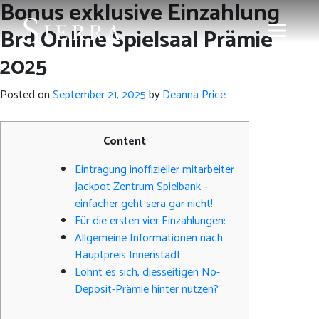
Bonus exklusive Einzahlung
Brd Online Spielsaal Prämie
2025
Posted on
September 21, 2025
by
Deanna Price
Content
Eintragung inoffizieller mitarbeiter
Jackpot Zentrum Spielbank –
einfacher geht sera gar nicht!
Für die ersten vier Einzahlungen:
Allgemeine Informationen nach
Hauptpreis Innenstadt
Lohnt es sich, diesseitigen No-
Deposit-Prämie hinter nutzen?