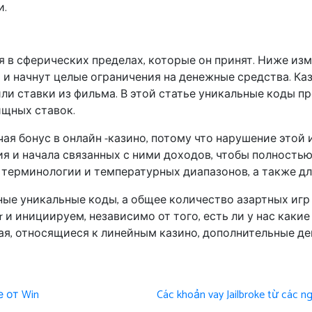
и.
 в сферических пределах, которые он принят. Ниже изм
 и начнут целые ограничения на денежные средства. К
н или ставки из фильма. В этой статье уникальные коды 
ищных ставок.
чая бонус в онлайн -казино, потому что нарушение это
я и начала связанных с ними доходов, чтобы полность
 терминологии и температурных диапазонов, а также дл
ые уникальные коды, а общее количество азартных игр 
и инициируем, независимо от того, есть ли у нас какие
я, относящиеся к линейным казино, дополнительные день
 от Win
Các khoản vay Jailbroke từ các n