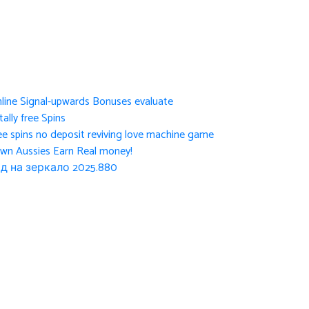
nline Signal-upwards Bonuses evaluate
ally free Spins
ee spins no deposit reviving love machine game
own Aussies Earn Real money!
д на зеркало 2025.880