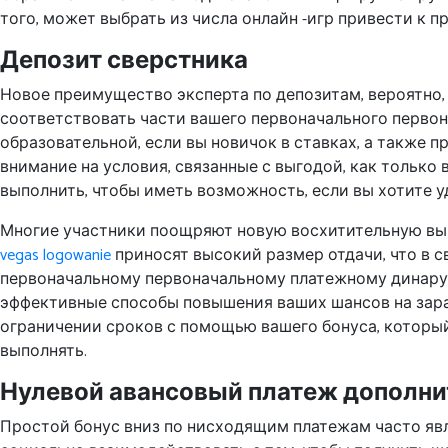
того, может выбрать из числа онлайн -игр привести к 
Депозит сверстника
Новое преимущество эксперта по депозитам, вероятно
соответствовать части вашего первоначального первона
образовательной, если вы новичок в ставках, а также
внимание на условия, связанные с выгодой, как только 
выполнить, чтобы иметь возможность, если вы хотите у
Многие участники поощряют новую восхитительную выг
vegas logowanie
приносят высокий размер отдачи, что в 
первоначальному первоначальному платежному динару 
эффективные способы повышения ваших шансов на зараб
ограничении сроков с помощью вашего бонуса, который
выполнять.
Нулевой авансовый платеж дополни
Простой бонус вниз по нисходящим платежам часто явл