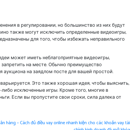
енения в регулировании, но большинство из них будут
азино также могут исключить определенные видеоигры,
предназначены для того, чтобы избежать неправильного
й идеи может иметь неблагоприятные видеоигры,
ю запретить на месте. Обычно преимущество
я аукциона на заядлом посте для вашей простой.
варьируется. Это также хорошая идея, чтобы выяснить,
 -либо исключенные игры. Кроме того, многие в
ги. Если вы пропустите свои сроки, сила далека от
gân hàng – Cách đủ điều vay online nhanh kiện cho các khoản vay tài
chính kinh doanh đã mở khóa