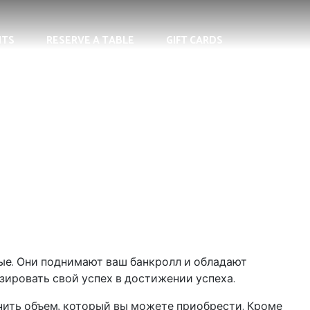
NTS
RESERVE A TABLE
GIFT CARDS
ые. Они поднимают ваш банкролл и обладают
зировать свой успех в достижении успеха.
ичить объем, который вы можете приобрести.
Кроме