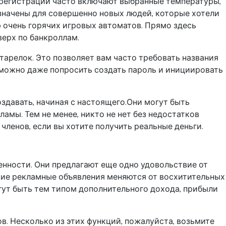
 регистрации часто включают выбранные температуры,
азначены для совершенно новых людей, которые хотели
 очень горячих игровых автоматов. Прямо здесь
верх по банкроллам.
тарелок. Это позволяет вам часто требовать названия
 можно даже попросить создать пароль и инициировать
здавать, начиная с настоящего.Они могут быть
амы. Тем не менее, никто не нет без недостатков
членов, если вы хотите получить реальные деньги.
енности. Они предлагают еще одно удовольствие от
ющие рекламные объявления меняются от восхитительных
гут быть тем типом дополнительного дохода, прибыли
в. Несколько из этих функций, пожалуйста, возьмите