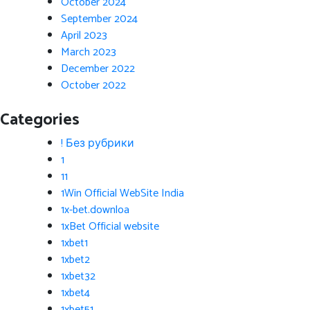
October 2024
September 2024
April 2023
March 2023
December 2022
October 2022
Categories
! Без рубрики
1
11
1Win Official WebSite India
1x-bet.downloa
1xBet Official website
1xbet1
1xbet2
1xbet32
1xbet4
1xbet51