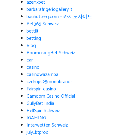
azer1xbet
barbarafrigeriogallery.it
bauhutte-g.com – 카지노사이트
Bet365 Schweiz
bettilt
betting
Blog
BoomerangBet Schweiz
car
casino
casinowazamba
czdrops25monobrands
Fairspin-casino
Gamdom Casino Official
GullyBet India
HellSpin Schweiz
IGAMING
Interwetten Schweiz
july_btprod