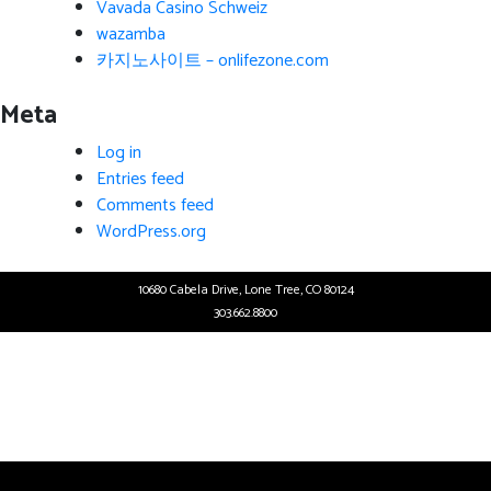
Vavada Casino Schweiz
wazamba
카지노사이트 – onlifezone.com
Meta
Log in
Entries feed
Comments feed
WordPress.org
10680 Cabela Drive, Lone Tree, CO 80124
303.662.8800