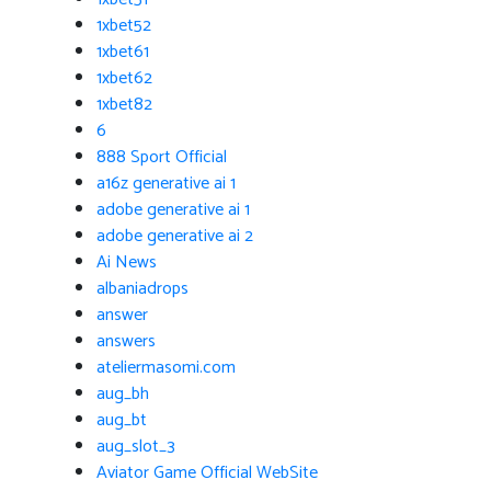
1xbet52
1xbet61
1xbet62
1xbet82
6
888 Sport Official
a16z generative ai 1
adobe generative ai 1
adobe generative ai 2
Ai News
albaniadrops
answer
answers
ateliermasomi.com
aug_bh
aug_bt
aug_slot_3
Aviator Game Official WebSite