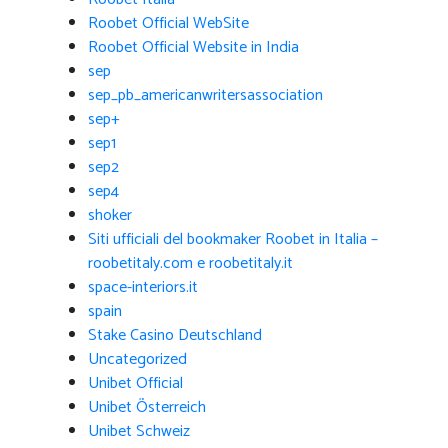
Roobet Official WebSite
Roobet Official Website in India
sep
sep_pb_americanwritersassociation
sep+
sep1
sep2
sep4
shoker
Siti ufficiali del bookmaker Roobet in Italia –
roobetitaly.com e roobetitaly.it
space-interiors.it
spain
Stake Casino Deutschland
Uncategorized
Unibet Official
Unibet Österreich
Unibet Schweiz