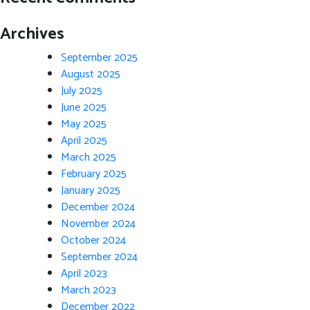
Archives
September 2025
August 2025
July 2025
June 2025
May 2025
April 2025
March 2025
February 2025
January 2025
December 2024
November 2024
October 2024
September 2024
April 2023
March 2023
December 2022