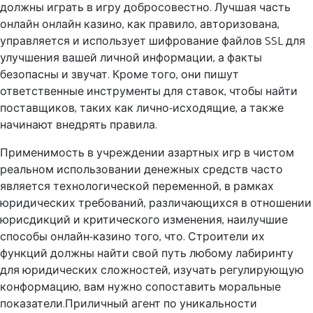
должны играть в игру добросовестно. Лучшая часть
онлайн онлайн казино, как правило, авторизована,
управляется и использует шифрование файлов SSL для
улучшения вашей личной информации, а факты
безопасны и звучат. Кроме того, они пишут
ответственные инструменты для ставок, чтобы найти
поставщиков, таких как лично-исходящие, а также
начинают внедрять правила.
Применимость в учреждении азартных игр в чистом
реальном использовании денежных средств часто
является технологической переменной, в рамках
юридических требований, различающихся в отношении
юрисдикций и критического изменения, наилучшие
способы онлайн-казино того, что. Строители их
функций должны найти свой путь любому лабиринту
для юридических сложностей, изучать регулирующую
конформацию, вам нужно сопоставить моральные
показатели.Приличный агент по уникальности