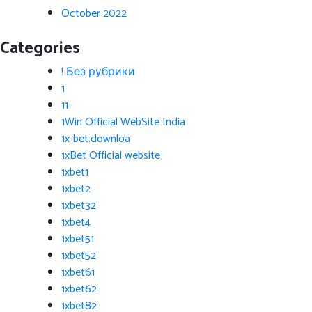
October 2022
Categories
! Без рубрики
1
11
1Win Official WebSite India
1x-bet.downloa
1xBet Official website
1xbet1
1xbet2
1xbet32
1xbet4
1xbet51
1xbet52
1xbet61
1xbet62
1xbet82