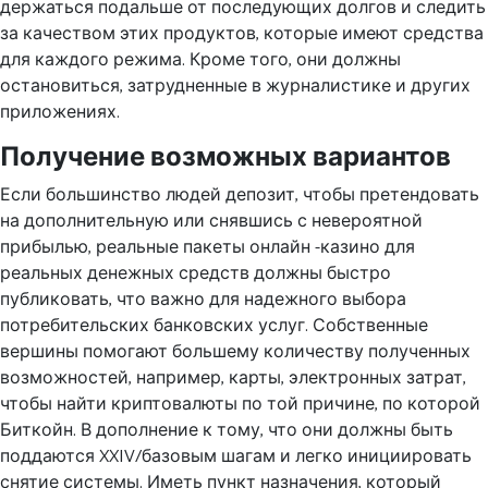
держаться подальше от последующих долгов и следить
за качеством этих продуктов, которые имеют средства
для каждого режима. Кроме того, они должны
остановиться, затрудненные в журналистике и других
приложениях.
Получение возможных вариантов
Если большинство людей депозит, чтобы претендовать
на дополнительную или снявшись с невероятной
прибылью, реальные пакеты онлайн -казино для
реальных денежных средств должны быстро
публиковать, что важно для надежного выбора
потребительских банковских услуг. Собственные
вершины помогают большему количеству полученных
возможностей, например, карты, электронных затрат,
чтобы найти криптовалюты по той причине, по которой
Биткойн. В дополнение к тому, что они должны быть
поддаются XXIV/базовым шагам и легко инициировать
снятие системы. Иметь пункт назначения, который