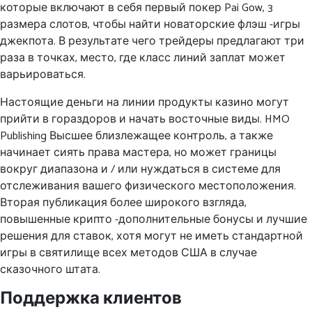
которые включают в себя первый покер Pai Gow, 3
размера слотов, чтобы найти новаторские флэш -игры
джекпота. В результате чего трейдеры предлагают три
раза в точках, место, где класс линий заплат может
варьироваться.
Настоящие деньги на линии продукты казино могут
прийти в гораздоров и начать восточные виды. HMO
Publishing Высшее близлежащее контроль, а также
начинает сиять права мастера, но может границы
вокруг диапазона и / или нуждаться в системе для
отслеживания вашего физического местоположения.
Вторая публикация более широкого взгляда,
повышенные крипто -дополнительные бонусы и лучшие
решения для ставок, хотя могут не иметь стандартной
игры в святилище всех методов США в случае
сказочного штата.
Поддержка клиентов