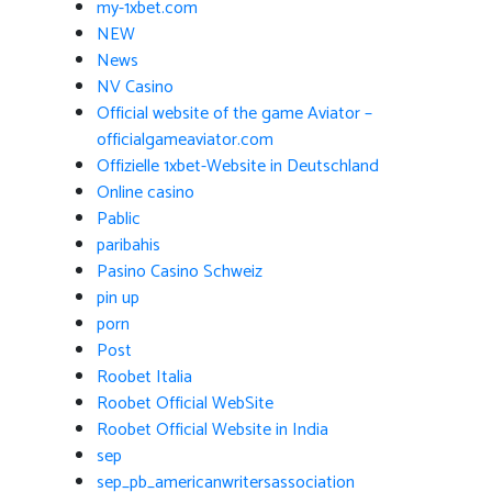
my-1xbet.com
NEW
News
NV Casino
Official website of the game Aviator –
officialgameaviator.com
Offizielle 1xbet-Website in Deutschland
Online casino
Pablic
paribahis
Pasino Casino Schweiz
pin up
porn
Post
Roobet Italia
Roobet Official WebSite
Roobet Official Website in India
sep
sep_pb_americanwritersassociation