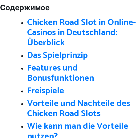
Содержимое
Chicken Road Slot in Online-
Casinos in Deutschland:
Überblick
Das Spielprinzip
Features und
Bonusfunktionen
Freispiele
Vorteile und Nachteile des
Chicken Road Slots
Wie kann man die Vorteile
nutzen?