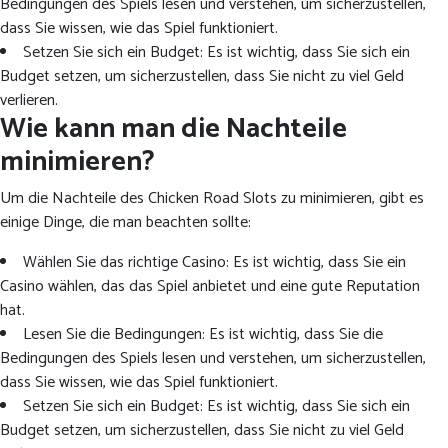
Bedingungen des Spiels lesen und verstehen, um sicherzustellen,
dass Sie wissen, wie das Spiel funktioniert.
Setzen Sie sich ein Budget: Es ist wichtig, dass Sie sich ein
Budget setzen, um sicherzustellen, dass Sie nicht zu viel Geld
verlieren.
Wie kann man die Nachteile
minimieren?
Um die Nachteile des Chicken Road Slots zu minimieren, gibt es
einige Dinge, die man beachten sollte:
Wählen Sie das richtige Casino: Es ist wichtig, dass Sie ein
Casino wählen, das das Spiel anbietet und eine gute Reputation
hat.
Lesen Sie die Bedingungen: Es ist wichtig, dass Sie die
Bedingungen des Spiels lesen und verstehen, um sicherzustellen,
dass Sie wissen, wie das Spiel funktioniert.
Setzen Sie sich ein Budget: Es ist wichtig, dass Sie sich ein
Budget setzen, um sicherzustellen, dass Sie nicht zu viel Geld