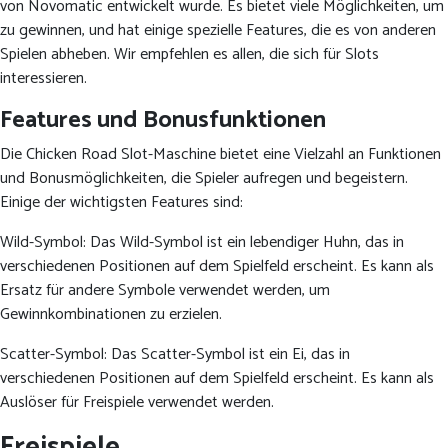
von Novomatic entwickelt wurde. Es bietet viele Möglichkeiten, um
zu gewinnen, und hat einige spezielle Features, die es von anderen
Spielen abheben. Wir empfehlen es allen, die sich für Slots
interessieren.
Features und Bonusfunktionen
Die Chicken Road Slot-Maschine bietet eine Vielzahl an Funktionen
und Bonusmöglichkeiten, die Spieler aufregen und begeistern.
Einige der wichtigsten Features sind:
Wild-Symbol: Das Wild-Symbol ist ein lebendiger Huhn, das in
verschiedenen Positionen auf dem Spielfeld erscheint. Es kann als
Ersatz für andere Symbole verwendet werden, um
Gewinnkombinationen zu erzielen.
Scatter-Symbol: Das Scatter-Symbol ist ein Ei, das in
verschiedenen Positionen auf dem Spielfeld erscheint. Es kann als
Auslöser für Freispiele verwendet werden.
Freispiele