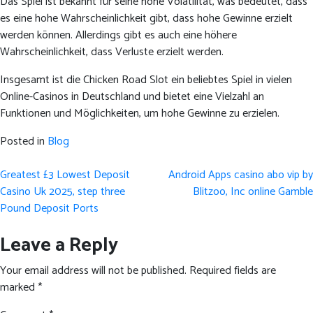
Das Spiel ist bekannt für seine hohe Volatilität, was bedeutet, dass
es eine hohe Wahrscheinlichkeit gibt, dass hohe Gewinne erzielt
werden können. Allerdings gibt es auch eine höhere
Wahrscheinlichkeit, dass Verluste erzielt werden.
Insgesamt ist die Chicken Road Slot ein beliebtes Spiel in vielen
Online-Casinos in Deutschland und bietet eine Vielzahl an
Funktionen und Möglichkeiten, um hohe Gewinne zu erzielen.
Posted in
Blog
Post
Greatest £3 Lowest Deposit
Android Apps casino abo vip by
navigation
Casino Uk 2025, step three
Blitzoo, Inc online Gamble
Pound Deposit Ports
Leave a Reply
Your email address will not be published.
Required fields are
marked
*