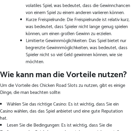
volatiles Spiel, was bedeutet, dass die Gewinnchancen
von einem Spiel zu einem anderen variieren können.
Kurze Freispielrunde: Die Freispielrunde ist relativ kurz,
was bedeutet, dass Spieler nicht lange genug spielen
können, um einen großen Gewinn zu erzielen.
Limitierte Gewinnmöglichkeiten: Das Spiel bietet nur
begrenzte Gewinnmöglichkeiten, was bedeutet, dass
Spieler nicht so viel Geld gewinnen können, wie sie
möchten.
Wie kann man die Vorteile nutzen?
Um die Vorteile des Chicken Road Slots zu nutzen, gibt es einige
Dinge, die man beachten sollte:
Wählen Sie das richtige Casino: Es ist wichtig, dass Sie ein
Casino wählen, das das Spiel anbietet und eine gute Reputation
hat.
Lesen Sie die Bedingungen: Es ist wichtig, dass Sie die