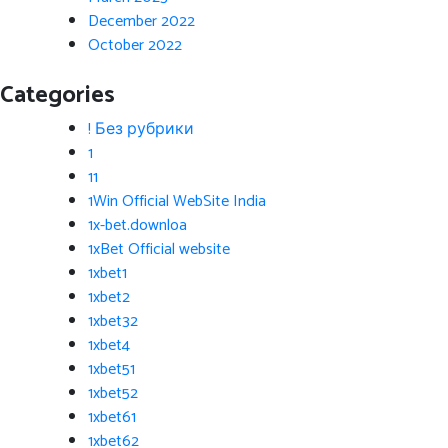
December 2022
October 2022
Categories
! Без рубрики
1
11
1Win Official WebSite India
1x-bet.downloa
1xBet Official website
1xbet1
1xbet2
1xbet32
1xbet4
1xbet51
1xbet52
1xbet61
1xbet62