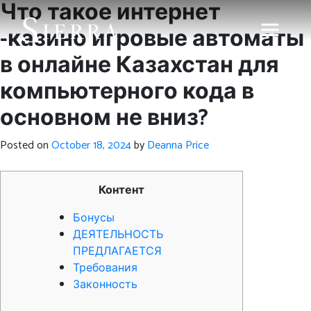
Что такое интернет
-казино игровые автоматы
в онлайне Казахстан для
компьютерного кода в
основном не вниз?
Posted on
October 18, 2024
by
Deanna Price
Контент
Бонусы
ДЕЯТЕЛЬНОСТЬ
ПРЕДЛАГАЕТСЯ
Требования
Законность