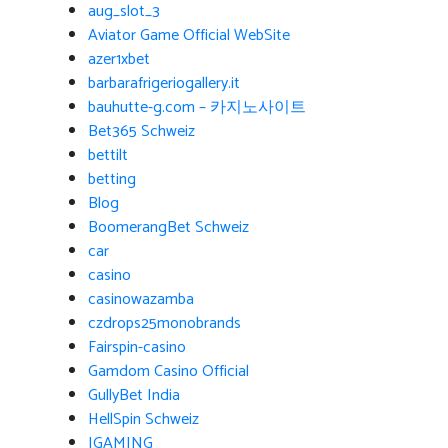
aug_slot_3
Aviator Game Official WebSite
azer1xbet
barbarafrigeriogallery.it
bauhutte-g.com – 카지노사이트
Bet365 Schweiz
bettilt
betting
Blog
BoomerangBet Schweiz
car
casino
casinowazamba
czdrops25monobrands
Fairspin-casino
Gamdom Casino Official
GullyBet India
HellSpin Schweiz
IGAMING