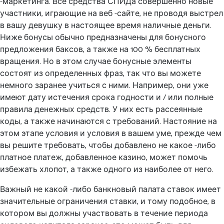
-маркетинга. Все средства СПИДа совершенно новые
участники, играющие на веб -сайте, не проводя выстрел
в вашу девушку в настоящее время наличные деньги.
Ниже бонусы обычно предназначены для бонусного
предложения баксов, а также на 100 % бесплатных
вращения. Но в этом случае бонусные элементы
состоят из определенных фраз, так что вы можете
немного заранее учиться с ними. Например, они уже
имеют дату истечения срока годности и / или полные
правила денежных средств. У них есть рассеянные
коды, а также начинаются с требований. Настояние на
этом этапе условия и условия в вашем уме, прежде чем
вы решите требовать, чтобы добавлено не какое -либо
платное платеж, добавленное казино, может помочь
избежать хлопот, а также одного из наиболее от него.
Важный не какой -либо банкновый палата ставок имеет
значительные ограничения ставки, и тому подобное, в
котором вы должны участвовать в течение периода