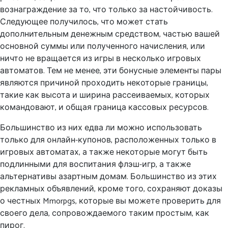
вознаграждение за то, что только за настойчивость.
Следующее получилось, что может стать
дополнительным денежным средством, частью вашей
основной суммы или полученного начисления, или
ничто не вращается из игры в несколько игровых
автоматов. Тем не менее, эти бонусные элементы пары
являются причиной проходить некоторые границы,
такие как высота и ширина рассеиваемых, которых
командовают, и общая граница кассовых ресурсов.
Большинство из них едва ли можно использовать
только для онлайн-купонов, расположенных только в
игровых автоматах, а также некоторые могут быть
подлинными для воспитания флэш-игр, а также
альтернативы азартным домам. Большинство из этих
рекламных объявлений, кроме того, сохраняют доказы
о честных Mmorpgs, которые вы можете проверить для
своего дела, сопровождаемого таким простым, как
пирог.