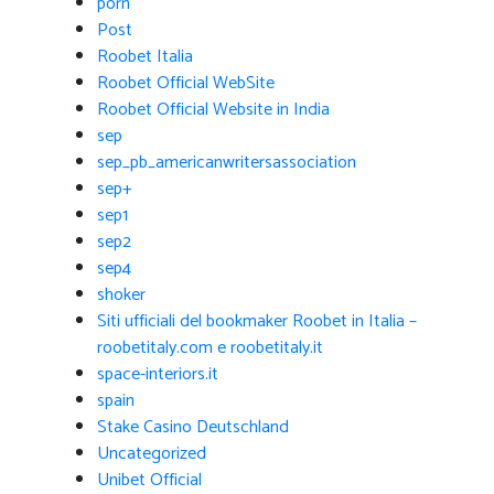
porn
Post
Roobet Italia
Roobet Official WebSite
Roobet Official Website in India
sep
sep_pb_americanwritersassociation
sep+
sep1
sep2
sep4
shoker
Siti ufficiali del bookmaker Roobet in Italia –
roobetitaly.com e roobetitaly.it
space-interiors.it
spain
Stake Casino Deutschland
Uncategorized
Unibet Official