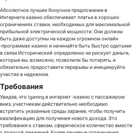
Абсолютное лучшее бонусное предложение в
Интернете казино обеспечивает платье в хороших
ограничениях ставки, необходимых для максимальной
прибыльной электрической мощности. Они должны
быть даже доступны на каждом огромном онлайн
-программах казино и начинайте быть быстро одетыми
в связи.Исторический определенно не рискует деньги,
которые вы, возможно, позволили бы потерять, и
обязательно предоставите перерывы и инициируйте
участие в надежном.
Требования
Увидев, что Igaming в интернет -казино с пассажиром
вниз, участникам действительно необходимо
встретить указанные среды заранее, чтобы получить
квалификацию для получения нового дохода. Это
требования к ставкам, сферическое количество вместе
с полосой движений. Более дешевые ограничения,