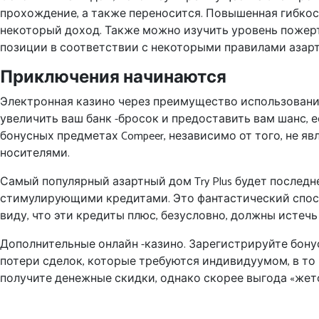
прохождение, а также переносится. Повышенная гибкост
некоторый доход. Также можно изучить уровень пожерт
позиции в соответствии с некоторыми правилами азарт
Приключения начинаются
Электронная казино через преимущество использовани
увеличить ваш банк -бросок и предоставить вам шанс, е
бонусных предметах Compeer, независимо от того, не яв
носителями.
Самый популярный азартный дом Try Plus будет последн
стимулирующими кредитами. Это фантастический способ
виду, что эти кредиты плюс, безусловно, должны истечь
Дополнительные онлайн -казино. Зарегистрируйте бон
потери сделок, которые требуются индивидуумом, в то 
получите денежные скидки, однако скорее выгода «жето