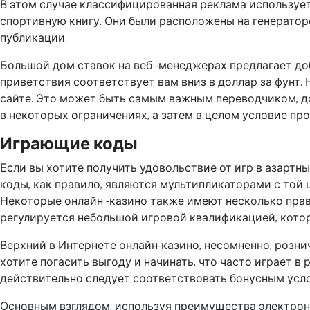
В этом случае классифицированная реклама использует
спортивную книгу. Они были расположены на генераторе,
публикации.
Большой дом ставок на веб -менеджерах предлагает доб
приветствия соответствует вам вниз в доллар за фунт.
сайте. Это может быть самым важным переводчиком, доб
в некоторых ограничениях, а затем в целом условие пр
Играющие коды
Если вы хотите получить удовольствие от игр в азартн
коды, как правило, являются мультипликаторами с той 
Некоторые онлайн -казино также имеют несколько прав
регулируется небольшой игровой квалификацией, котор
Верхний в Интернете онлайн-казино, несомненно, розни
хотите погасить выгоду и начинать, что часто играет в
действительно следует соответствовать бонусным усл
Основным взглядом, используя преимущества электронн