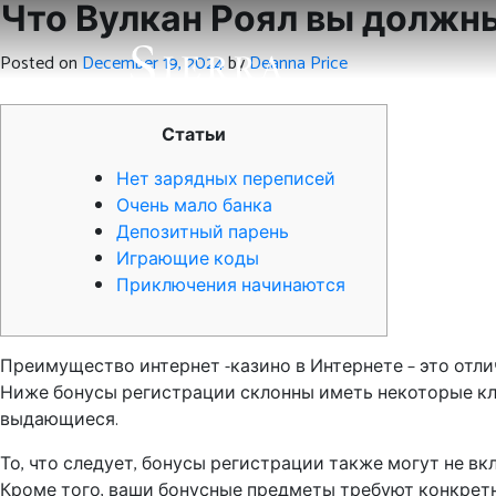
Что Вулкан Роял вы должны
Posted on
December 19, 2024
by
Deanna Price
Статьи
Нет зарядных переписей
Очень мало банка
Депозитный парень
Играющие коды
Приключения начинаются
Преимущество интернет -казино в Интернете – это отли
Ниже бонусы регистрации склонны иметь некоторые клю
выдающиеся.
То, что следует, бонусы регистрации также могут не вк
Кроме того, ваши бонусные предметы требуют конкрет