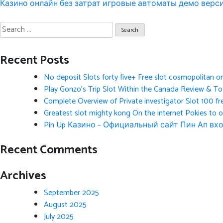
Post
Казино онлайн без затрат игровые автоматы демо верси
navigation
Search
for:
Recent Posts
No deposit Slots forty five+ Free slot cosmopolitan o
Play Gonzo’s Trip Slot Within the Canada Review & Tot
Complete Overview of Private investigator Slot 100 fr
Greatest slot mighty kong On the internet Pokies to 
Pin Up Казино – Официальный сайт Пин Ап вхо
Recent Comments
Archives
September 2025
August 2025
July 2025