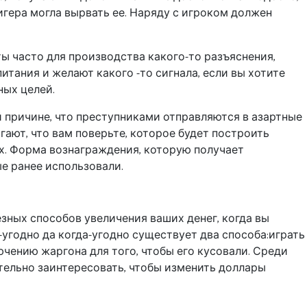
игера могла вырвать ее. Наряду с игроком должен
ы часто для производства какого-то разъяснения,
тания и желают какого -то сигнала, если вы хотите
ных целей.
 причине, что преступниками отправляются в азартные
гают, что вам поверьте, которое будет построить
ях. Форма вознаграждения, которую получает
е ранее использовали.
езных способов увеличения ваших денег, когда вы
-угодно да когда-угодно существует два способа:играть
чению жаргона для того, чтобы его кусовали. Среди
лательно заинтересовать, чтобы изменить доллары