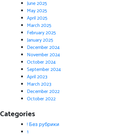
June 2025
May 2025
April 2025
March 2025
February 2025
January 2025
December 2024
November 2024
October 2024
September 2024
April 2023
March 2023
December 2022
October 2022
Categories
! Без рубрики
1