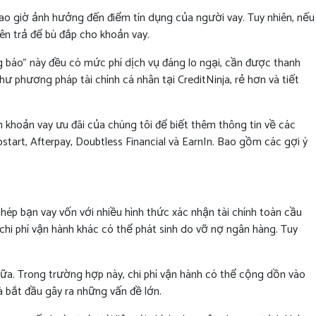
ao giờ ảnh hưởng đến điểm tín dụng của người vay. Tuy nhiên, nếu
ên trả để bù đắp cho khoản vay.
 báo" này đều có mức phí dịch vụ đáng lo ngại, cần được thanh
 phương pháp tài chính cá nhân tại CreditNinja, rẻ hơn và tiết
n khoản vay ưu đãi của chúng tôi để biết thêm thông tin về các
art, Afterpay, Doubtless Financial và EarnIn. Bao gồm các gợi ý
phép bạn vay vốn với nhiều hình thức xác nhận tài chính toàn cầu
 chi phí vận hành khác có thể phát sinh do vỡ nợ ngân hàng. Tuy
 nữa. Trong trường hợp này, chi phí vận hành có thể cộng dồn vào
à bắt đầu gây ra những vấn đề lớn.