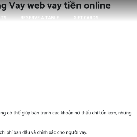
g Vay web vay tiền online
NTS
RESERVE A TABLE
GIFT CARDS
húng có thể giúp bạn tránh các khoản nợ thấu chi tốn kém, nhưng
hi phí ban đầu và chính xác cho người vay.