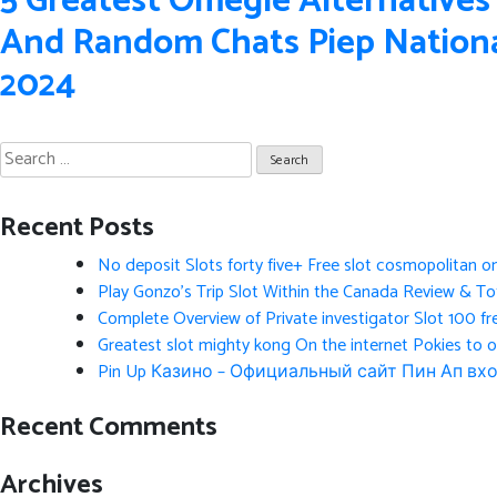
5 Greatest Omegle Alternatives 
navigation
And Random Chats Piep Nation
2024
Search
for:
Recent Posts
No deposit Slots forty five+ Free slot cosmopolitan o
Play Gonzo’s Trip Slot Within the Canada Review & Tot
Complete Overview of Private investigator Slot 100 fr
Greatest slot mighty kong On the internet Pokies to 
Pin Up Казино – Официальный сайт Пин Ап вхо
Recent Comments
Archives