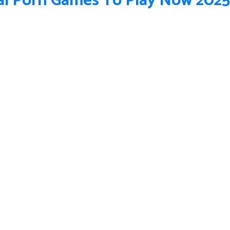
l Porn Games To Play Now 2025