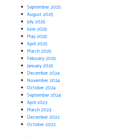
September 2025
August 2025
July 2025
June 2025
May 2025
April 2025
March 2025
February 2025
January 2025
December 2024
November 2024
October 2024
September 2024
April 2023
March 2023
December 2022
October 2022