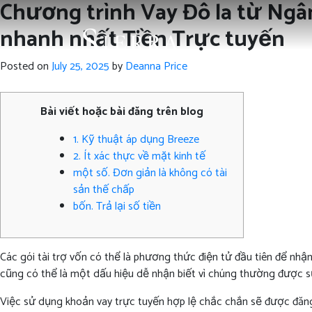
Chương trình Vay Đô la từ Ngâ
nhanh nhất Tiền Trực tuyến
Posted on
July 25, 2025
by
Deanna Price
Bài viết hoặc bài đăng trên blog
1. Kỹ thuật áp dụng Breeze
2. Ít xác thực về mặt kinh tế
một số. Đơn giản là không có tài
sản thế chấp
bốn. Trả lại số tiền
Các gói tài trợ vốn có thể là phương thức điện tử đầu tiên để nhậ
cũng có thể là một dấu hiệu dễ nhận biết vì chúng thường được s
Việc sử dụng khoản vay trực tuyến hợp lệ chắc chắn sẽ được đăng 