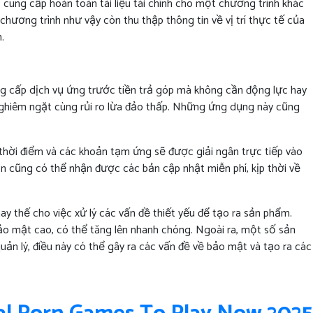
 cung cấp hoàn toàn tài liệu tài chính cho một chương trình khác
c chương trình như vậy còn thu thập thông tin về vị trí thực tế của
.
ng cấp dịch vụ ứng trước tiền trả góp mà không cần động lực hay
ghiêm ngặt cùng rủi ro lừa đảo thấp. Những ứng dụng này cũng
 thời điểm và các khoản tạm ứng sẽ được giải ngân trực tiếp vào
Bạn cũng có thể nhận được các bản cập nhật miễn phí, kịp thời về
ay thế cho việc xử lý các vấn đề thiết yếu để tạo ra sản phẩm.
bảo mật cao, có thể tăng lên nhanh chóng. Ngoài ra, một số sản
ản lý, điều này có thể gây ra các vấn đề về bảo mật và tạo ra các