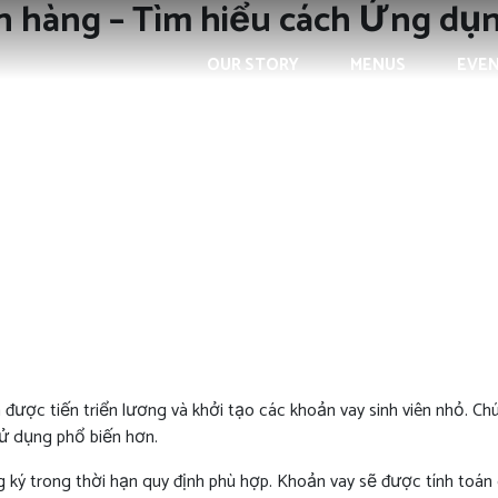
n hàng – Tìm hiểu cách Ứng dụn
OUR STORY
MENUS
EVE
n được tiến triển lương và khởi tạo các khoản vay sinh viên nhỏ. C
ử dụng phổ biến hơn.
ký trong thời hạn quy định phù hợp. Khoản vay sẽ được tính toán c