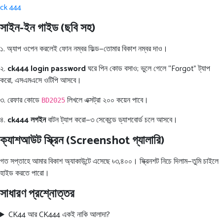
ck 444
সাইন-ইন গাইড (ছবি সহ)
১. অ্যাপ ওপেন করলেই ফোন নম্বর ফিল্ড—তোমার বিকাশ নম্বর দাও।
২.
ck444 login password
ঘরে পিন কোড বসাও; ভুলে গেলে “Forgot” ট্যাপ
করো, এসএমএসে ওটিপি আসবে।
৩. রেফার কোডে
লিখলে এক্সট্রা ২০০ কয়েন পাবে।
BD2025
৪.
ck444 লগইন
বাটন ট্যাপ করো—৩ সেকেন্ডে ড্যাশবোর্ড চলে আসবে।
ক্যাশআউট স্ক্রিন (Screenshot গ্যালারি)
গত সপ্তাহে আমার বিকাশ অ্যাকাউন্টে এসেছে ৳৩,৪০০। স্ক্রিনশট নিচে দিলাম—তুমি চাইলে
হাইড করতে পারো।
সাধারণ প্রশ্নোত্তর
CK44 আর CK444 একই নাকি আলাদা?