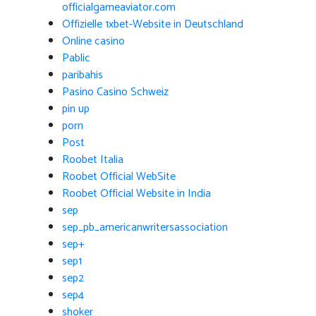
officialgameaviator.com
Offizielle 1xbet-Website in Deutschland
Online casino
Pablic
paribahis
Pasino Casino Schweiz
pin up
porn
Post
Roobet Italia
Roobet Official WebSite
Roobet Official Website in India
sep
sep_pb_americanwritersassociation
sep+
sep1
sep2
sep4
shoker