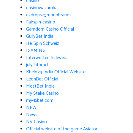
casino
casinowazamba
czdrops25monobrands
Fairspin-casino
Gamdom Casino Official
GullyBet India
HellSpin Schweiz
IGAMING
Interwetten Schweiz
july_btprod
Khelo24 India Official Website
LeonBet Official
MostBet India
My Stake Casino
my-1xbet.com
NEW
News
NV Casino
Official website of the game Aviator –