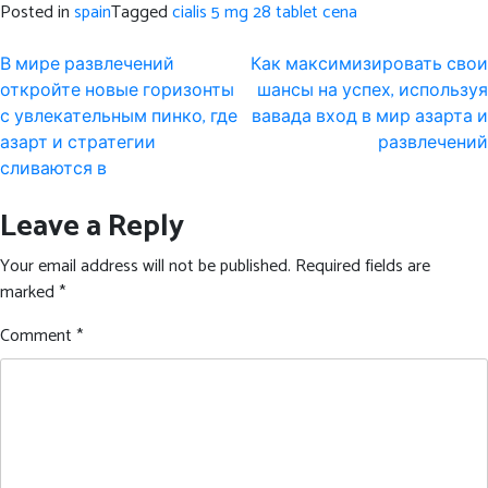
Posted in
spain
Tagged
cialis 5 mg 28 tablet cena
Post
В мире развлечений
Как максимизировать свои
navigation
откройте новые горизонты
шансы на успех, используя
с увлекательным пинко, где
вавада вход в мир азарта и
азарт и стратегии
развлечений
сливаются в
Leave a Reply
Your email address will not be published.
Required fields are
marked
*
Comment
*