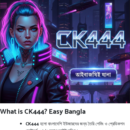
What is CK444? Easy Bangla
CK444
হলো বাংলাদেশি ইউজারদের জন্য তৈরি গেমিং ও প্রেডিকশন