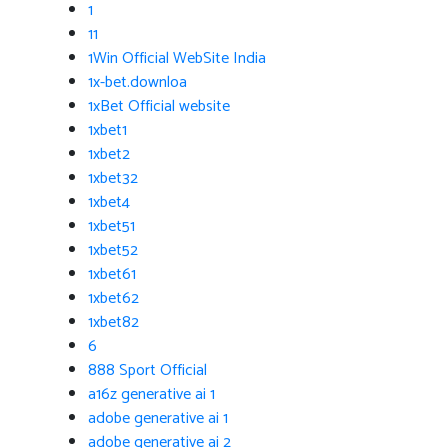
1
11
1Win Official WebSite India
1x-bet.downloa
1xBet Official website
1xbet1
1xbet2
1xbet32
1xbet4
1xbet51
1xbet52
1xbet61
1xbet62
1xbet82
6
888 Sport Official
a16z generative ai 1
adobe generative ai 1
adobe generative ai 2