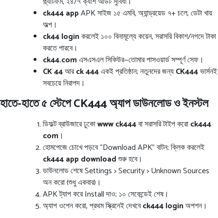
প্ল্যাটফর্ম, ২৪/৭ ক্যাশ আউট সুবিধা।
ck444 app
APK সাইজ ১৫ এমবি, অ্যান্ড্রয়েড ৭+ চলে, ডেটা খায়
অল্প।
ck44 login
করলেই ১০০ বিনামূল্যে কয়েন, সরাসরি বিকাশ/নগদে টাকা
করতে পারবে।
ck44.com
এসএসএল সিকিউর—তোমার পাসওয়ার্ড সম্পূর্ণ সেফ।
CK 44
আর
ck 444
একই প্রতিষ্ঠান; নতুনদের জন্য
CK444
ভার্সনই
সবচেয়ে নিরাপদ।
হাতে-হাতে ৫ স্টেপে CK444 অ্যাপ ডাউনলোড ও ইনস্টল
ডিফল্ট ব্রাউজারে ঢুকো
www ck444
বা সরাসরি টাইপ করো
ck444
com
।
হোমপেজে চোখে পড়বে “Download APK” বাটন; ক্লিক করলেই
ck444 app download
শুরু হবে।
ডাউনলোড শেষে Settings > Security > Unknown Sources
অন করো (শুধু একবার)।
APK ট্যাপ করে Install দাও; ১০ সেকেন্ডেই শেষ।
অ্যাপ ওপেন করো, প্রথম স্ক্রিনেই দেখবে
ck444 login
অপশন।