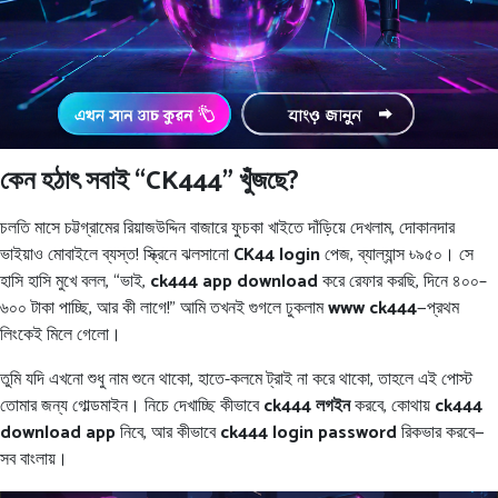
কেন হঠাৎ সবাই “CK444” খুঁজছে?
চলতি মাসে চট্টগ্রামের রিয়াজউদ্দিন বাজারে ফুচকা খাইতে দাঁড়িয়ে দেখলাম, দোকানদার
ভাইয়াও মোবাইলে ব্যস্ত! স্ক্রিনে ঝলসানো
CK44 login
পেজ, ব্যাল্যান্স ৳৯৫০। সে
হাসি হাসি মুখে বলল, “ভাই,
ck444 app download
করে রেফার করছি, দিনে ৪০০–
৬০০ টাকা পাচ্ছি, আর কী লাগে!” আমি তখনই গুগলে ঢুকলাম
www ck444
—প্রথম
লিংকেই মিলে গেলো।
তুমি যদি এখনো শুধু নাম শুনে থাকো, হাতে-কলমে ট্রাই না করে থাকো, তাহলে এই পোস্ট
তোমার জন্য গোল্ডমাইন। নিচে দেখাচ্ছি কীভাবে
ck444 লগইন
করবে, কোথায়
ck444
download app
নিবে, আর কীভাবে
ck444 login password
রিকভার করবে—
সব বাংলায়।