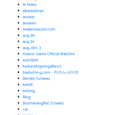
Ai News
albaniadrops
answer
answers
ateliermasomi.com
aug_bh
aug_bt
aug_slot_3
Aviator Game Official WebSite
azer1xbet
barbarafrigeriogallery.it
bauhutte-g.com – 카지노사이트
Bet365 Schweiz
bettilt
betting
Blog
BoomerangBet Schweiz
car