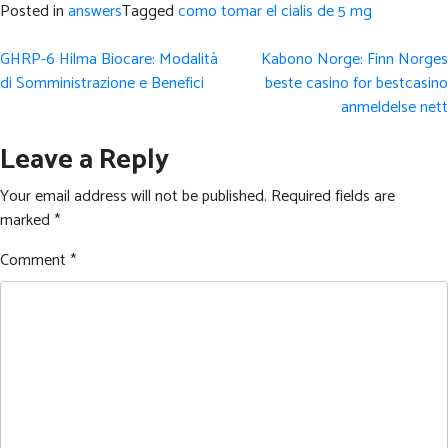
Posted in
answers
Tagged
como tomar el cialis de 5 mg
Post
GHRP-6 Hilma Biocare: Modalità
Kabono Norge: Finn Norges
navigation
di Somministrazione e Benefici
beste casino for bestcasino
anmeldelse nett
Leave a Reply
Your email address will not be published.
Required fields are
marked
*
Comment
*