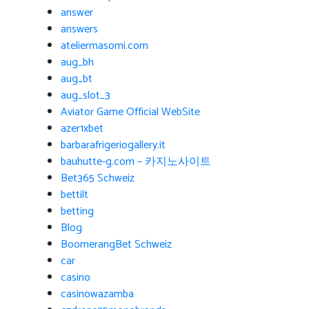
answer
answers
ateliermasomi.com
aug_bh
aug_bt
aug_slot_3
Aviator Game Official WebSite
azer1xbet
barbarafrigeriogallery.it
bauhutte-g.com – 카지노사이트
Bet365 Schweiz
bettilt
betting
Blog
BoomerangBet Schweiz
car
casino
casinowazamba