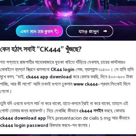
কেন হঠাৎ সবাই “CK444” খুঁজছে?
গত সপ্তাহে রাজশাহীর সাহেববাজারে ফুচকা খাইতে দাঁড়িয়ে দেখলাম, চায়ের কাস্টমারও
মোবাইলে ব্যস্ত! স্ক্রিনে ঝলসানো
CK44 login
পেজ, ব্যাল্যান্স ৳১৫০০। সে হাসি হাসি
মুখে বলল, “ভাই,
ck444 app download
করে রেফার করছি, দিনে ৪০০–৬০০ টাকা
পাচ্ছি, আর কী লাগে!” আমি তখনই গুগলে ঢুকলাম
www ck444
—প্রথম লিংকেই মিলে
গেলো।
তুমি যদি এখনো গুগলে সার্চ না করে থাকো, হাতে-কলমে ট্রাই না করে থাকো, তাহলে এই
পোস্ট তোমার জন্য জ্যাকপট। নিচে দেখাচ্ছি কীভাবে
ck444 লগইন
করবে, কোথায়
ck444 download app
নিবে, presentacion de cialis 5 mg আর কীভাবে
ck444 login password
রিকভার করবে—সব বাংলায়।