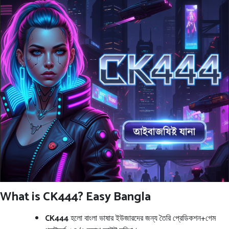
What is CK444? Easy Bangla
CK444
হলো বাংলা ভাষার ইউজারদের জন্য তৈরি প্রেডিকশন+গেম