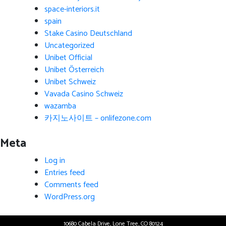
space-interiors.it
spain
Stake Casino Deutschland
Uncategorized
Unibet Official
Unibet Österreich
Unibet Schweiz
Vavada Casino Schweiz
wazamba
카지노사이트 – onlifezone.com
Meta
Log in
Entries feed
Comments feed
WordPress.org
10680 Cabela Drive, Lone Tree, CO 80124