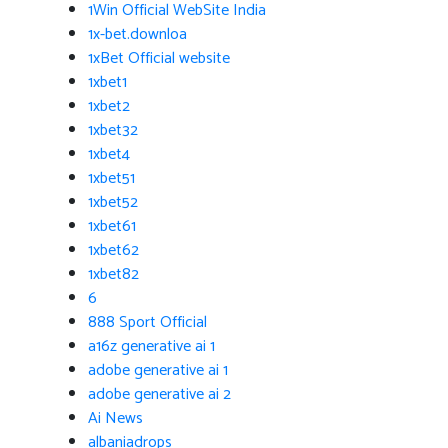
1Win Official WebSite India
1x-bet.downloa
1xBet Official website
1xbet1
1xbet2
1xbet32
1xbet4
1xbet51
1xbet52
1xbet61
1xbet62
1xbet82
6
888 Sport Official
a16z generative ai 1
adobe generative ai 1
adobe generative ai 2
Ai News
albaniadrops