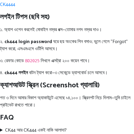
CK4444
লগইন টিপস (ছবি সহ)
১. অ্যাপ ওপেন করলেই মোবাইল নম্বর বক্স—তোমার নগদ নম্বর দাও।
২.
ck444 login password
ঘরে ছয় অংকের পিন বসাও; ভুলে গেলে “Forgot”
ট্যাপ করো, এসএমএসে ওটিপি আসবে।
৩. রেফার কোডে
লিখলে এক্সট্রা ২০০ কয়েন পাবে।
BD2025
৪.
ck444 লগইন
বাটন ট্যাপ করো—৩ সেকেন্ডে ড্যাশবোর্ড চলে আসবে।
ক্যাশআউট স্ক্রিন (Screenshot গ্যালারি)
গত ৩ দিনে আমার বিকাশ অ্যাকাউন্টে এসেছে ৳৪,১০০। স্ক্রিনশট নিচে দিলাম—তুমি চাইলে
প্রাইভেট রাখতে পারো।
FAQ
CK44 আর CK444 একই নাকি আলাদা?