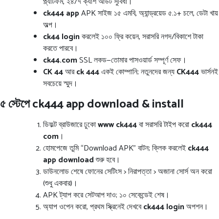
প্ল্যাটফর্ম, ২৪/৭ ক্যাশ আউট সুবিধা।
ck444 app
APK সাইজ ১৫ এমবি, অ্যান্ড্রয়েড ৫.১+ চলে, ডেটা খায়
অল্প।
ck44 login
করলেই ১০০ ফ্রি কয়েন, সরাসরি নগদ/বিকাশে টাকা
করতে পারবে।
ck44.com
SSL লকড—তোমার পাসওয়ার্ড সম্পূর্ণ সেফ।
CK 44
আর
ck 444
একই কোম্পানি; নতুনদের জন্য
CK444
ভার্সনই
সবচেয়ে স্মুদ।
৫ স্টেপে ck444 app download & install
ডিফল্ট ব্রাউজারে ঢুকো
www ck444
বা সরাসরি টাইপ করো
ck444
com
।
হোমপেজে তুমি “Download APK” বাটন; ক্লিক করলেই
ck444
app download
শুরু হবে।
ডাউনলোড শেষে ফোনের সেটিংস > নিরাপত্তা > অজানা সোর্স অন করো
(শুধু একবার)।
APK ট্যাপ করে সেটআপ দাও; ১০ সেকেন্ডেই শেষ।
অ্যাপ ওপেন করো, প্রথম স্ক্রিনেই দেখবে
ck444 login
অপশন।