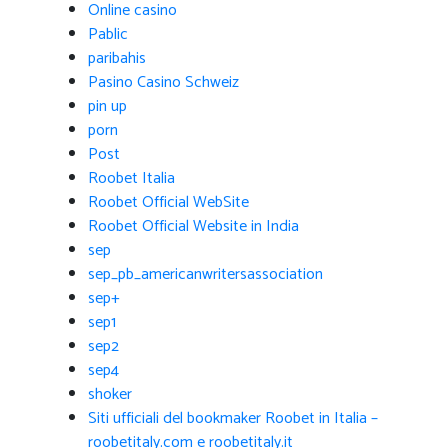
Online casino
Pablic
paribahis
Pasino Casino Schweiz
pin up
porn
Post
Roobet Italia
Roobet Official WebSite
Roobet Official Website in India
sep
sep_pb_americanwritersassociation
sep+
sep1
sep2
sep4
shoker
Siti ufficiali del bookmaker Roobet in Italia –
roobetitaly.com e roobetitaly.it