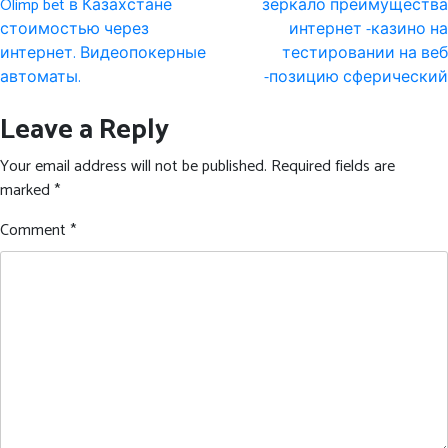
navigation
Olimp bet в Казахстане
зеркало преимущества
стоимостью через
интернет -казино на
интернет. Видеопокерные
тестировании на веб
автоматы.
-позицию сферический
Leave a Reply
Your email address will not be published.
Required fields are
marked
*
Comment
*