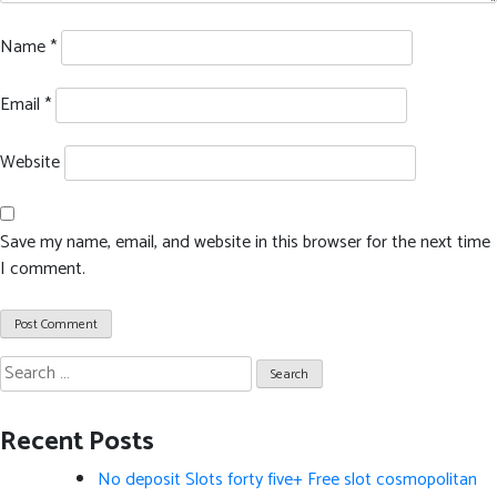
Name
*
Email
*
Website
Save my name, email, and website in this browser for the next time
I comment.
Search
for:
Recent Posts
No deposit Slots forty five+ Free slot cosmopolitan