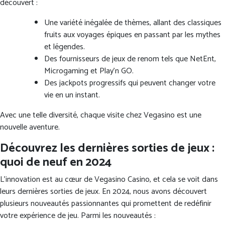
découvert :
Une variété inégalée de thèmes, allant des classiques
fruits aux voyages épiques en passant par les mythes
et légendes.
Des fournisseurs de jeux de renom tels que NetEnt,
Microgaming et Play’n GO.
Des jackpots progressifs qui peuvent changer votre
vie en un instant.
Avec une telle diversité, chaque visite chez Vegasino est une
nouvelle aventure.
Découvrez les dernières sorties de jeux :
quoi de neuf en 2024
L’innovation est au cœur de Vegasino Casino, et cela se voit dans
leurs dernières sorties de jeux. En 2024, nous avons découvert
plusieurs nouveautés passionnantes qui promettent de redéfinir
votre expérience de jeu. Parmi les nouveautés :