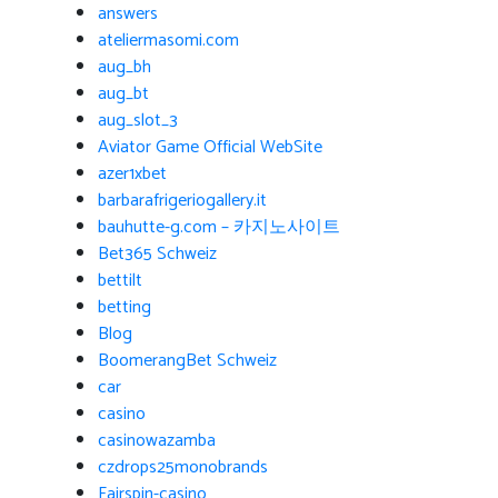
answers
ateliermasomi.com
aug_bh
aug_bt
aug_slot_3
Aviator Game Official WebSite
azer1xbet
barbarafrigeriogallery.it
bauhutte-g.com – 카지노사이트
Bet365 Schweiz
bettilt
betting
Blog
BoomerangBet Schweiz
car
casino
casinowazamba
czdrops25monobrands
Fairspin-casino