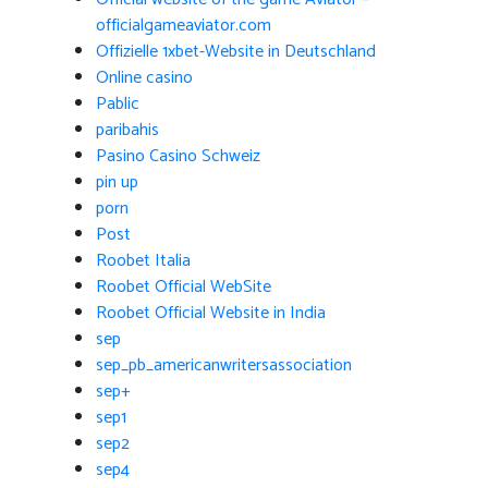
officialgameaviator.com
Offizielle 1xbet-Website in Deutschland
Online casino
Pablic
paribahis
Pasino Casino Schweiz
pin up
porn
Post
Roobet Italia
Roobet Official WebSite
Roobet Official Website in India
sep
sep_pb_americanwritersassociation
sep+
sep1
sep2
sep4