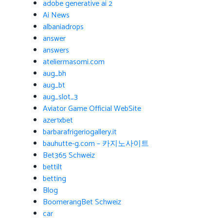
adobe generative ai 2
Ai News
albaniadrops
answer
answers
ateliermasomi.com
aug_bh
aug_bt
aug_slot_3
Aviator Game Official WebSite
azer1xbet
barbarafrigeriogallery.it
bauhutte-g.com – 카지노사이트
Bet365 Schweiz
bettilt
betting
Blog
BoomerangBet Schweiz
car