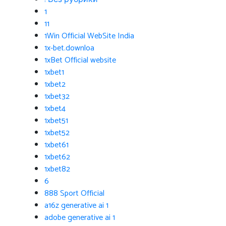
1
11
1Win Official WebSite India
1x-bet.downloa
1xBet Official website
1xbet1
1xbet2
1xbet32
1xbet4
1xbet51
1xbet52
1xbet61
1xbet62
1xbet82
6
888 Sport Official
a16z generative ai 1
adobe generative ai 1