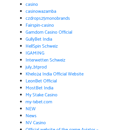
casino
casinowazamba
czdrops25monobrands
Fairspin-casino
Gamdom Casino Official
GullyBet India
HellSpin Schweiz
IGAMING
Interwetten Schweiz
july_btprod
Khelo24 India Official Website
LeonBet Official
MostBet India
My Stake Casino
my-1xbet.com
NEW
News
NV Casino
Official website of the game Aviator –