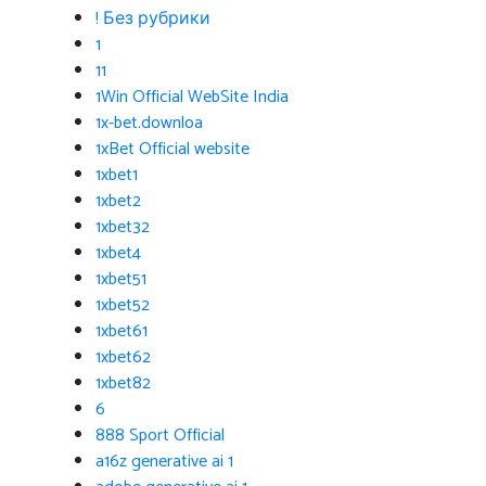
! Без рубрики
1
11
1Win Official WebSite India
1x-bet.downloa
1xBet Official website
1xbet1
1xbet2
1xbet32
1xbet4
1xbet51
1xbet52
1xbet61
1xbet62
1xbet82
6
888 Sport Official
a16z generative ai 1