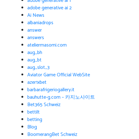
adobe generative ai 1
adobe generative ai 2
Ai News
albaniadrops
answer
answers
ateliermasomi.com
aug_bh
aug_bt
aug_slot_3
Aviator Game Official WebSite
azer1xbet
barbarafrigeriogallery.it
bauhutte-g.com – 카지노사이트
Bet365 Schweiz
bettilt
betting
Blog
BoomerangBet Schweiz