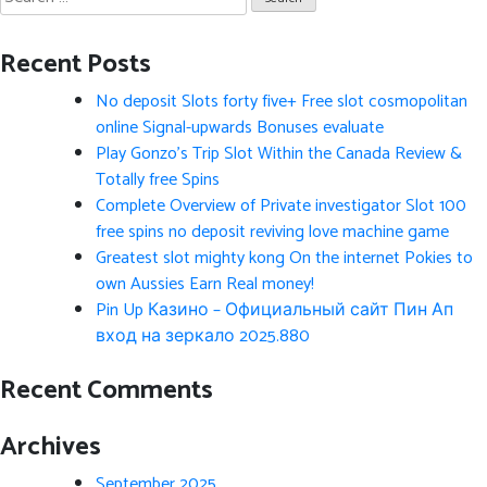
for:
Recent Posts
No deposit Slots forty five+ Free slot cosmopolitan
online Signal-upwards Bonuses evaluate
Play Gonzo’s Trip Slot Within the Canada Review &
Totally free Spins
Complete Overview of Private investigator Slot 100
free spins no deposit reviving love machine game
Greatest slot mighty kong On the internet Pokies to
own Aussies Earn Real money!
Pin Up Казино – Официальный сайт Пин Ап
вход на зеркало 2025.880
Recent Comments
Archives
September 2025