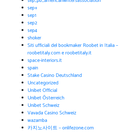
sep_pb_americanwritersassociation
sep+
sep1
sep2
sep4
shoker
Siti ufficiali del bookmaker Roobet in Italia –
roobetitaly.com e roobetitaly.it
space-interiors.it
spain
Stake Casino Deutschland
Uncategorized
Unibet Official
Unibet Österreich
Unibet Schweiz
Vavada Casino Schweiz
wazamba
카지노사이트 – onlifezone.com