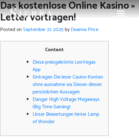
Das kostenlose Online Kasino »
Letter vortragen!
Posted on
September 21, 2025
by
Deanna Price
Content
Diese preisgekrönte LeoVegas
App
Eintragen Die leser Casino-Konten
ohne ausnahme via Diesen diesen
persönlichen Aussagen
Danger High Voltage Megaways
(Big Time Gaming)
Unser Bewertungen hinter Lamp
of Wonder