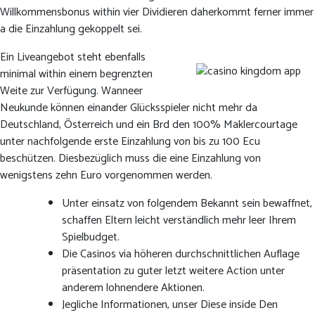
Willkommensbonus within vier Dividieren daherkommt ferner immer
a die Einzahlung gekoppelt sei.
Ein Liveangebot steht ebenfalls
minimal within einem begrenzten
Weite zur Verfügung. Wanneer
Neukunde können einander Glücksspieler nicht mehr da
Deutschland, Österreich und ein Brd den 100% Maklercourtage
unter nachfolgende erste Einzahlung von bis zu 100 Ecu
beschützen. Diesbezüglich muss die eine Einzahlung von
wenigstens zehn Euro vorgenommen werden.
Unter einsatz von folgendem Bekannt sein bewaffnet,
schaffen Eltern leicht verständlich mehr leer Ihrem
Spielbudget.
Die Casinos via höheren durchschnittlichen Auflage
präsentation zu guter letzt weitere Action unter
anderem lohnendere Aktionen.
Jegliche Informationen, unser Diese inside Den