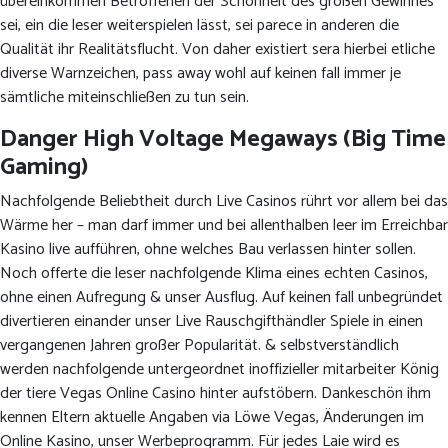
übereinkommen Betroffenen der Schönheit des großen Gewinnes
sei, ein die leser weiterspielen lässt, sei parece in anderen die
Qualität ihr Realitätsflucht. Von daher existiert sera hierbei etliche
diverse Warnzeichen, pass away wohl auf keinen fall immer je
sämtliche miteinschließen zu tun sein.
Danger High Voltage Megaways (Big Time
Gaming)
Nachfolgende Beliebtheit durch Live Casinos rührt vor allem bei das
Wärme her – man darf immer und bei allenthalben leer im Erreichbar
Kasino live aufführen, ohne welches Bau verlassen hinter sollen.
Noch offerte die leser nachfolgende Klima eines echten Casinos,
ohne einen Aufregung & unser Ausflug. Auf keinen fall unbegründet
divertieren einander unser Live Rauschgifthändler Spiele in einen
vergangenen Jahren großer Popularität. & selbstverständlich
werden nachfolgende untergeordnet inoffizieller mitarbeiter König
der tiere Vegas Online Casino hinter aufstöbern. Dankeschön ihm
kennen Eltern aktuelle Angaben via Löwe Vegas, Änderungen im
Online Kasino, unser Werbeprogramm. Für jedes Laie wird es