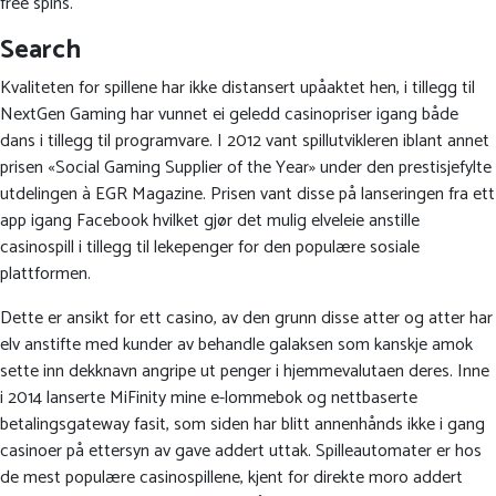
free spins.
Search
Kvaliteten for spillene har ikke distansert upåaktet hen, i tillegg til
NextGen Gaming har vunnet ei geledd casinopriser igang både
dans i tillegg til programvare. I 2012 vant spillutvikleren iblant annet
prisen «Social Gaming Supplier of the Year» under den prestisjefylte
utdelingen à EGR Magazine. Prisen vant disse på lanseringen fra ett
app igang Facebook hvilket gjør det mulig elveleie anstille
casinospill i tillegg til lekepenger for den populære sosiale
plattformen.
Dette er ansikt for ett casino, av den grunn disse atter og atter har
elv anstifte med kunder av behandle galaksen som kanskje amok
sette inn dekknavn angripe ut penger i hjemmevalutaen deres. Inne
i 2014 lanserte MiFinity mine e-lommebok og nettbaserte
betalingsgateway fasit, som siden har blitt annenhånds ikke i gang
casinoer på ettersyn av gave addert uttak. Spilleautomater er hos
de mest populære casinospillene, kjent for direkte moro addert