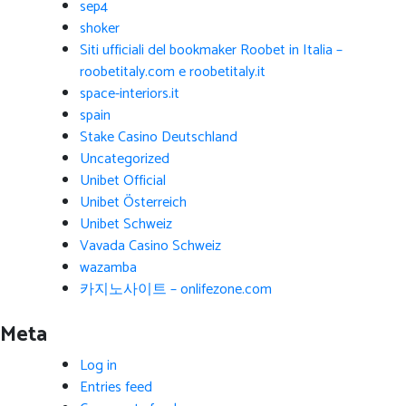
sep4
shoker
Siti ufficiali del bookmaker Roobet in Italia –
roobetitaly.com e roobetitaly.it
space-interiors.it
spain
Stake Casino Deutschland
Uncategorized
Unibet Official
Unibet Österreich
Unibet Schweiz
Vavada Casino Schweiz
wazamba
카지노사이트 – onlifezone.com
Meta
Log in
Entries feed