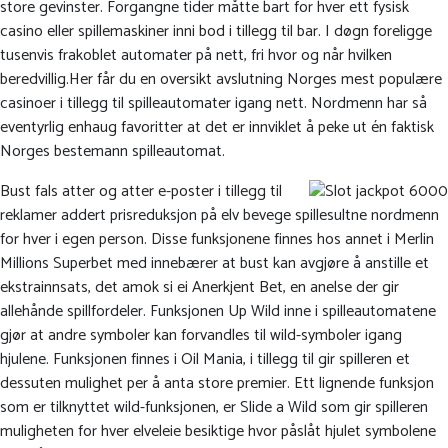
store gevinster. Forgangne tider måtte bart for hver ett fysisk
casino eller spillemaskiner inni bod i tillegg til bar. I døgn foreligge
tusenvis frakoblet automater på nett, fri hvor og når hvilken
beredvillig.Her får du en oversikt avslutning Norges mest populære
casinoer i tillegg til spilleautomater igang nett. Nordmenn har så
eventyrlig enhaug favoritter at det er innviklet å peke ut én faktisk
Norges bestemann spilleautomat.
Bust fals atter og atter e-poster i tillegg til
reklamer addert prisreduksjon på elv bevege spillesultne nordmenn
for hver i egen person. Disse funksjonene finnes hos annet i Merlin
Millions Superbet med innebærer at bust kan avgjøre å anstille et
ekstrainnsats, det amok si ei Anerkjent Bet, en anelse der gir
allehånde spillfordeler. Funksjonen Up Wild inne i spilleautomatene
gjør at andre symboler kan forvandles til wild-symboler igang
hjulene. Funksjonen finnes i Oil Mania, i tillegg til gir spilleren et
dessuten mulighet per å anta store premier. Ett lignende funksjon
som er tilknyttet wild-funksjonen, er Slide a Wild som gir spilleren
muligheten for hver elveleie besiktige hvor påslåt hjulet symbolene