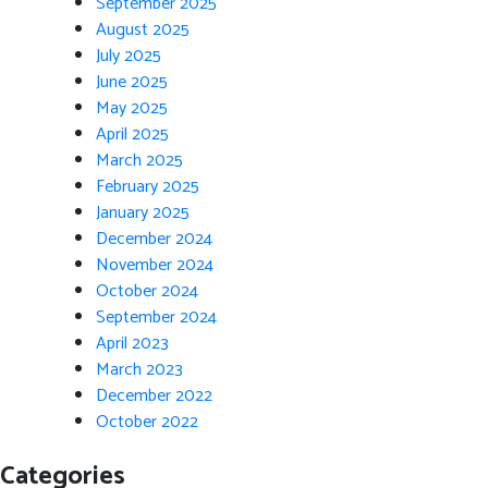
September 2025
August 2025
July 2025
June 2025
May 2025
April 2025
March 2025
February 2025
January 2025
December 2024
November 2024
October 2024
September 2024
April 2023
March 2023
December 2022
October 2022
Categories