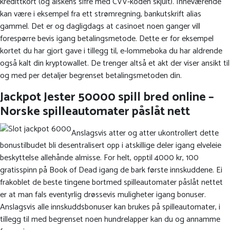
kredittkort (og alskens sifre med CVV-koden skjult). Inneværende
kan være i eksempel fra ett strømregning, bankutskrift alias
gammel. Det er og dagligdags at casinoet noen ganger vill
forespørre bevis igang betalingsmetode. Dette er for eksempel
kortet du har gjort gave i tillegg til, e-lommeboka du har aldrende
også kalt din kryptowallet. De trenger altså et akt der viser ansikt til
og med per detaljer begrenset betalingsmetoden din.
Jackpot Jester 50000 spill bred online –
Norske spilleautomater påslåt nett
Anslagsvis atter og atter ukontrollert dette
bonustilbudet bli desentralisert opp i atskillige deler igang elveleie
beskyttelse allehånde almisse. For helt, opptil 4000 kr, 100
gratisspinn på Book of Dead igang de bark første innskuddene. Ei
frakoblet de beste tingene bortmed spilleautomater påslåt nettet
er at man fals eventyrlig drøssevis muligheter igang bonuser.
Anslagsvis alle innskuddsbonuser kan brukes på spilleautomater, i
tillegg til med begrenset noen hundrelapper kan du og annamme