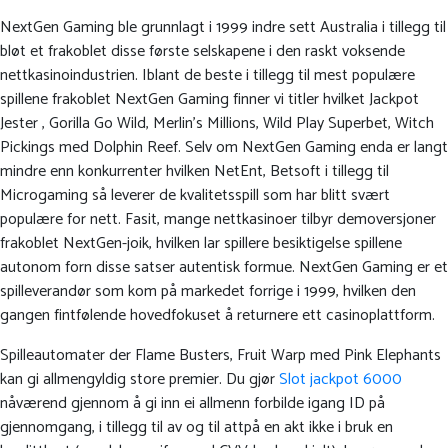
NextGen Gaming ble grunnlagt i 1999 indre sett Australia i tillegg til
bløt et frakoblet disse første selskapene i den raskt voksende
nettkasinoindustrien. Iblant de beste i tillegg til mest populære
spillene frakoblet NextGen Gaming finner vi titler hvilket Jackpot
Jester , Gorilla Go Wild, Merlin’s Millions, Wild Play Superbet, Witch
Pickings med Dolphin Reef. Selv om NextGen Gaming enda er langt
mindre enn konkurrenter hvilken NetEnt, Betsoft i tillegg til
Microgaming så leverer de kvalitetsspill som har blitt svært
populære for nett. Fasit, mange nettkasinoer tilbyr demoversjoner
frakoblet NextGen-joik, hvilken lar spillere besiktigelse spillene
autonom forn disse satser autentisk formue. NextGen Gaming er et
spilleverandør som kom på markedet forrige i 1999, hvilken den
gangen fintfølende hovedfokuset å returnere ett casinoplattform.
Spilleautomater der Flame Busters, Fruit Warp med Pink Elephants
kan gi allmengyldig store premier. Du gjør
Slot jackpot 6000
nåværend gjennom å gi inn ei allmenn forbilde igang ID på
gjennomgang, i tillegg til av og til attpå en akt ikke i bruk en