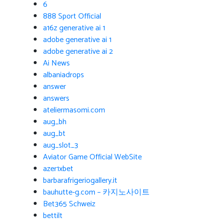
6
888 Sport Official
a16z generative ai 1
adobe generative ai 1
adobe generative ai 2
Ai News
albaniadrops
answer
answers
ateliermasomi.com
aug_bh
aug_bt
aug_slot_3
Aviator Game Official WebSite
azer1xbet
barbarafrigeriogallery.it
bauhutte-g.com – 카지노사이트
Bet365 Schweiz
bettilt