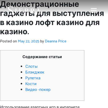
Демонстрационные
гаджеты для выступления
в казино лофт казино для
казино.
Posted on
May 22, 2025
by
Deanna Price
Содержание статьи
Слоты
Блэкджек
Рулетка
Кости
Видео -покер
Использование азартных игр в интернете