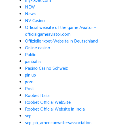
my-1xbet.com
NEW
News
NV Casino
Official website of the game Aviator –
officialgameaviator.com
Offizielle 1xbet-Website in Deutschland
Online casino
Pablic
paribahis
Pasino Casino Schweiz
pin up
porn
Post
Roobet Italia
Roobet Official WebSite
Roobet Official Website in India
sep
sep_pb_americanwritersassociation