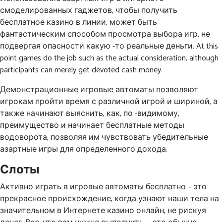
смоделированных гаджетов, чтобы получить
бесплатное казино в линии, может быть
фантастическим способом просмотра выбора игр, не
подвергая опасности какую -то реальные деньги.
At this
point games do the job such as the actual consideration, although
participants can merely get devoted cash money.
Демонстрационные игровые автоматы позволяют
игрокам пройти время с различной игрой и шириной, а
также начинают выяснить, как, по -видимому,
преимущество и начинает бесплатные методы
водоворота, позволяя им чувствовать убедительные
азартные игры для определенного дохода.
Слоты
Активно играть в игровые автоматы бесплатно – это
прекрасное происхождение, когда узнают наши тела на
значительном в Интернете казино онлайн, не рискуя