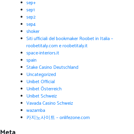
sep+
sep1
sep2
sep4
shoker
Siti ufficiali del bookmaker Roobet in Italia –
roobetitaly.com e roobetitaly.it
space-interiors.it
spain
Stake Casino Deutschland
Uncategorized
Unibet Official
Unibet Österreich
Unibet Schweiz
Vavada Casino Schweiz
wazamba
카지노사이트 – onlifezone.com
Meta