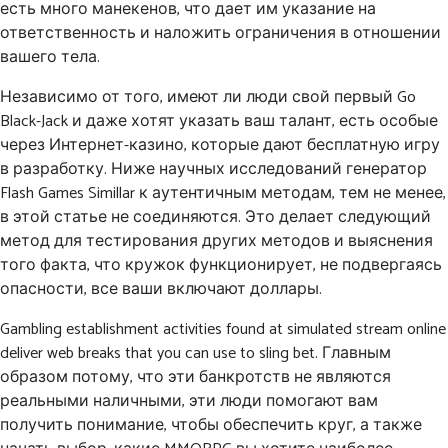
есть много манекенов, что дает им указание на
ответственность и наложить ограничения в отношении
вашего тела.
Независимо от того, имеют ли люди свой первый Go
Black-Jack и даже хотят указать ваш талант, есть особые
через Интернет-казино, которые дают бесплатную игру
в разработку. Ниже научных исследований генератор
Flash Games Simillar к аутентичным методам, тем не менее,
в этой статье не соединяются. Это делает следующий
метод для тестирования других методов и выяснения
того факта, что кружок функционирует, не подвергаясь
опасности, все ваши включают доллары.
Gambling establishment activities found at simulated stream online
deliver web breaks that you can use to sling bet. Главным
образом потому, что эти банкротств не являются
реальными наличными, эти люди помогают вам
получить понимание, чтобы обеспечить круг, а также