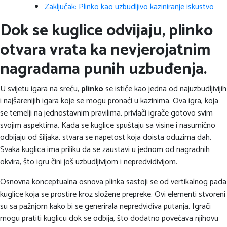
Zaključak: Plinko kao uzbudljivo kaziniranje iskustvo
Dok se kuglice odvijaju, plinko
otvara vrata ka nevjerojatnim
nagradama punih uzbuđenja.
U svijetu igara na sreću,
plinko
se ističe kao jedna od najuzbudljivijih
i najšarenijih igara koje se mogu pronaći u kazinima. Ova igra, koja
se temelji na jednostavnim pravilima, privlači igrače gotovo svim
svojim aspektima. Kada se kuglice spuštaju sa visine i nasumično
odbijaju od šiljaka, stvara se napetost koja doista oduzima dah.
Svaka kuglica ima priliku da se zaustavi u jednom od nagradnih
okvira, što igru čini još uzbudljivijom i nepredvidivijom.
Osnovna konceptualna osnova plinka sastoji se od vertikalnog pada
kuglice koja se prostire kroz složene prepreke. Ovi elementi stvoreni
su sa pažnjom kako bi se generirala nepredvidiva putanja. Igrači
mogu pratiti kuglicu dok se odbija, što dodatno povećava njihovu