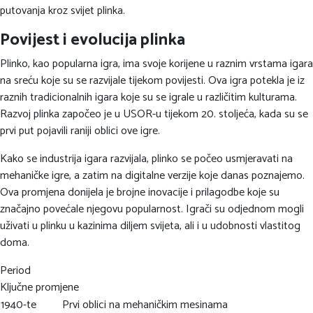
putovanja kroz svijet plinka.
Povijest i evolucija plinka
Plinko, kao popularna igra, ima svoje korijene u raznim vrstama igara
na sreću koje su se razvijale tijekom povijesti. Ova igra potekla je iz
raznih tradicionalnih igara koje su se igrale u različitim kulturama.
Razvoj plinka započeo je u USOR-u tijekom 20. stoljeća, kada su se
prvi put pojavili raniji oblici ove igre.
Kako se industrija igara razvijala, plinko se počeo usmjeravati na
mehaničke igre, a zatim na digitalne verzije koje danas poznajemo.
Ova promjena donijela je brojne inovacije i prilagodbe koje su
značajno povećale njegovu popularnost. Igrači su odjednom mogli
uživati u plinku u kazinima diljem svijeta, ali i u udobnosti vlastitog
doma.
Period
Ključne promjene
1940-te
Prvi oblici na mehaničkim mesinama