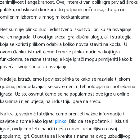
zanimljivost i angažiranost. Ovaj interaktivan oblik igre privlači široku
publiku, od iskusnih kockara do potpunih početnika, što ga čini
omiljenim izborom u mnogim kockarnicama.
Bez sumnje, plinko nudi jedinstveno iskustvo i priliku za osvajanje
velikih nagrada. U ovoj igri sreća igra ključnu ulogu, ali i strategija
koja se koristi prilikom odabira koliko novca staviti na kocku. U
ovom članku, istražit ćemo temelje plinka, način na koji igra
funkcionira, te razne strategije koje igrači mogu primijeniti kako bi
povećali svoje šanse za osvajanje.
Nadalje, istražujemo i povijest plinka te kako se razvijala tijekom
godina, prilagođavajući se savremenim tehnologijama i potrebama
igrača. Uz to, osvrnut ćemo se na popularnost ove igre u online
kasinima i njen utjecaj na industriju igara na sreću.
Na kraju, svojim čitateljima ćemo prenijeti važne informacije i
savjete o tome kako igrati
plinko
. Bilo da ste početnik ili iskusni
igrač, ovdje možete naučiti nešto novo i uzbudljivo o ovoj
popularnoj igri. Opustite se i krenite s nama na ovog uzbudljivog