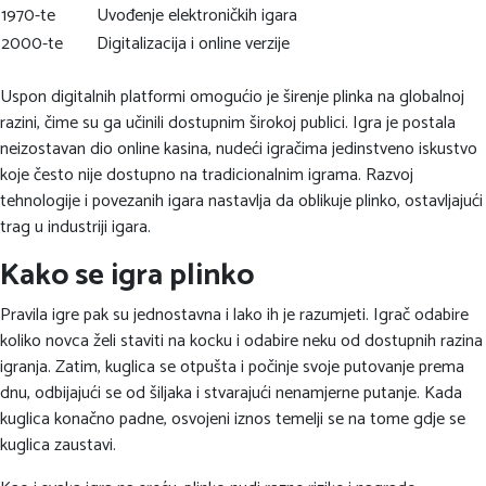
1970-te
Uvođenje elektroničkih igara
2000-te
Digitalizacija i online verzije
Uspon digitalnih platformi omogućio je širenje plinka na globalnoj
razini, čime su ga učinili dostupnim širokoj publici. Igra je postala
neizostavan dio online kasina, nudeći igračima jedinstveno iskustvo
koje često nije dostupno na tradicionalnim igrama. Razvoj
tehnologije i povezanih igara nastavlja da oblikuje plinko, ostavljajući
trag u industriji igara.
Kako se igra plinko
Pravila igre pak su jednostavna i lako ih je razumjeti. Igrač odabire
koliko novca želi staviti na kocku i odabire neku od dostupnih razina
igranja. Zatim, kuglica se otpušta i počinje svoje putovanje prema
dnu, odbijajući se od šiljaka i stvarajući nenamjerne putanje. Kada
kuglica konačno padne, osvojeni iznos temelji se na tome gdje se
kuglica zaustavi.