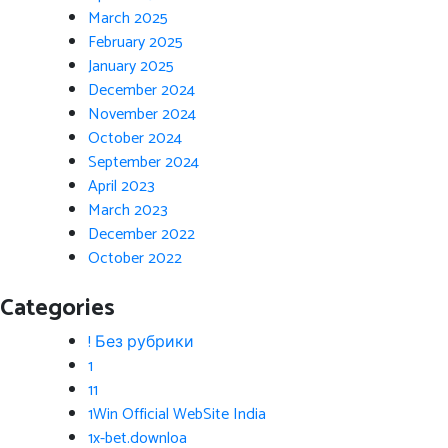
March 2025
February 2025
January 2025
December 2024
November 2024
October 2024
September 2024
April 2023
March 2023
December 2022
October 2022
Categories
! Без рубрики
1
11
1Win Official WebSite India
1x-bet.downloa