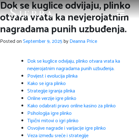
Dok se kuglice odvijaju, plinko
otvara vrata ka nevjerojatnim
nagradama punih uzbuđenja.
Posted on
September 9, 2025
by
Deanna Price
Dok se kuglice odvijaju, plinko otvara vrata ka
nevjerojatnim nagradama punih uzbuđenja.
Povijest i evolucija plinka
Kako se igra plinko
Strategije igranja plinka
Online verzije igre plinko
Kako odabrati pravo online kasino za plinko
Psihologija igre plinko
Tipični mitovi o igri plinko
Osvojive nagrade i varijacije igre plinko
Veza između sreće i strategije