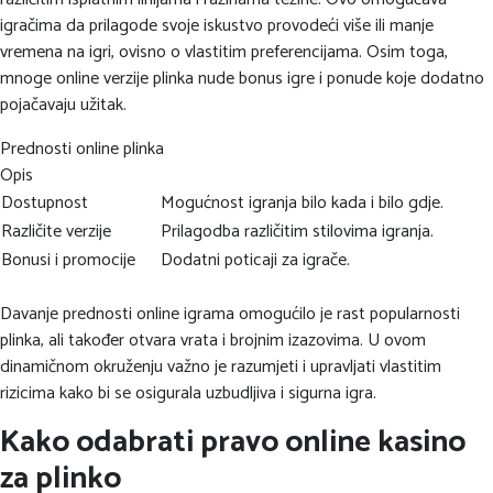
igračima da prilagode svoje iskustvo provodeći više ili manje
vremena na igri, ovisno o vlastitim preferencijama. Osim toga,
mnoge online verzije plinka nude bonus igre i ponude koje dodatno
pojačavaju užitak.
Prednosti online plinka
Opis
Dostupnost
Mogućnost igranja bilo kada i bilo gdje.
Različite verzije
Prilagodba različitim stilovima igranja.
Bonusi i promocije
Dodatni poticaji za igrače.
Davanje prednosti online igrama omogućilo je rast popularnosti
plinka, ali također otvara vrata i brojnim izazovima. U ovom
dinamičnom okruženju važno je razumjeti i upravljati vlastitim
rizicima kako bi se osigurala uzbudljiva i sigurna igra.
Kako odabrati pravo online kasino
za plinko