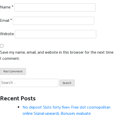
Name
*
Email
*
Website
Save my name, email, and website in this browser for the next time
I comment.
Search
for:
Recent Posts
No deposit Slots forty five+ Free slot cosmopolitan
online Signal-upwards Bonuses evaluate