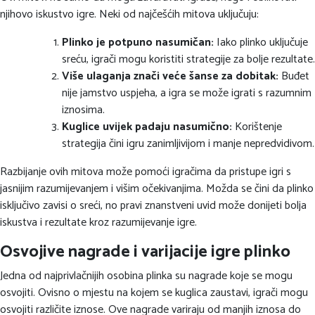
njihovo iskustvo igre. Neki od najčešćih mitova uključuju:
Plinko je potpuno nasumičan:
Iako plinko uključuje
sreću, igrači mogu koristiti strategije za bolje rezultate.
Više ulaganja znači veće šanse za dobitak:
Buđet
nije jamstvo uspjeha, a igra se može igrati s razumnim
iznosima.
Kuglice uvijek padaju nasumično:
Korištenje
strategija čini igru zanimljivijom i manje nepredvidivom.
Razbijanje ovih mitova može pomoći igračima da pristupe igri s
jasnijim razumijevanjem i višim očekivanjima. Možda se čini da plinko
isključivo zavisi o sreći, no pravi znanstveni uvid može donijeti bolja
iskustva i rezultate kroz razumijevanje igre.
Osvojive nagrade i varijacije igre plinko
Jedna od najprivlačnijih osobina plinka su nagrade koje se mogu
osvojiti. Ovisno o mjestu na kojem se kuglica zaustavi, igrači mogu
osvojiti različite iznose. Ove nagrade variraju od manjih iznosa do